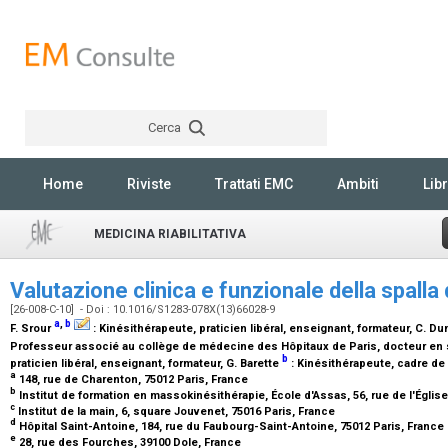
Cerca
Rechercher
Home
Riviste
Trattati EMC
Ambiti
Libr
MEDICINA RIABILITATIVA
Valutazione clinica e funzionale della spall
[26-008-C-10] - Doi : 10.1016/S1283-078X(13)66028-9
a
,
b
F. Srour
:
Kinésithérapeute, praticien libéral, enseignant, formateur
, C. D
Professeur associé au collège de médecine des Hôpitaux de Paris, docteur en
b
praticien libéral, enseignant, formateur
, G. Barette
:
Kinésithérapeute, cadre de
a
148, rue de Charenton, 75012 Paris, France
b
Institut de formation en massokinésithérapie, École d'Assas, 56, rue de l'Église
c
Institut de la main, 6, square Jouvenet, 75016 Paris, France
d
Hôpital Saint-Antoine, 184, rue du Faubourg-Saint-Antoine, 75012 Paris, France
e
28, rue des Fourches, 39100 Dole, France