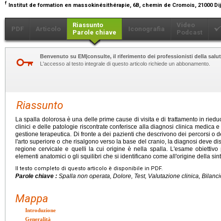
f
Institut de formation en massokinésithérapie, 6B, chemin de Cromois, 21000 Di
Riassunto
Video
PDF
Articolo
Iconografia
Parole chiave
Podcast
Benvenuto su EM|consulte, il riferimento dei professionisti della salut
L'accesso al testo integrale di questo articolo richiede un abbonamento.
Riassunto
La spalla dolorosa è una delle prime cause di visita e di trattamento in riedu
clinici e delle patologie riscontrate conferisce alla diagnosi clinica medica e
gestione terapeutica. Di fronte a dei pazienti che descrivono dei percorsi o dei
l'arto superiore o che risalgono verso la base del cranio, la diagnosi deve dist
regione cervicale e quelli la cui origine è nella spalla. L'esame obiettivo 
elementi anatomici o gli squilibri che si identificano come all'origine della si
Il testo completo di questo articolo è disponibile in PDF.
Parole chiave :
Spalla non operata, Dolore, Test, Valutazione clinica, Bilanc
Mappa
Introduzione
Generalità