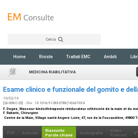
Cerca
Rechercher
Home
Riviste
Trattati EMC
Ambiti
Libr
MEDICINA RIABILITATIVA
Esame clinico e funzionale del gomito e de
10/02/14
[26-008-C-20] - Doi : 10.1016/S1283-078X(14)66733-X
F. Degez,
Masseur-kinésithérapeute rééducateur orthésiste de la main et du m
F. Rabarin,
Chirurgien
Centre de la Main, Village santé Angers-Loire, 47, rue de la Foucaudière, 49800 
Riassunto
Video
PDF
Articolo
Iconografia
Parole chiave
Podcast