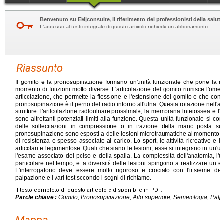
Benvenuto su EM|consulte, il riferimento dei professionisti della salut
L'accesso al testo integrale di questo articolo richiede un abbonamento.
Riassunto
Il gomito e la pronosupinazione formano un'unità funzionale che pone la
momento di funzioni molto diverse. L'articolazione del gomito riunisce l'omer
articolazione, che permette la flessione e l'estensione del gomito e che con
pronosupinazione è il perno del radio intorno all'ulna. Questa rotazione nell'
strutture: l'articolazione radioulnare prossimale, la membrana interossea e l'
sono altrettanti potenziali limiti alla funzione. Questa unità funzionale s
delle sollecitazioni in compressione o in trazione della mano posta sul
pronosupinazione sono esposti a delle lesioni microtraumatiche al momento d
di resistenza e spesso associate al carico. Lo sport, le attività ricreative e
articolari e legamentose. Quali che siano le lesioni, esse si integrano in un
l'esame associato del polso e della spalla. La complessità dell'anatomia, l'ut
particolare nel tempo, e la diversità delle lesioni spingono a realizzare u
L'interrogatorio deve essere molto rigoroso e crociato con l'insieme del
palpazione e i vari test secondo i segni di richiamo.
Il testo completo di questo articolo è disponibile in PDF.
Parole chiave :
Gomito, Pronosupinazione, Arto superiore, Semeiologia, Pa
Mappa