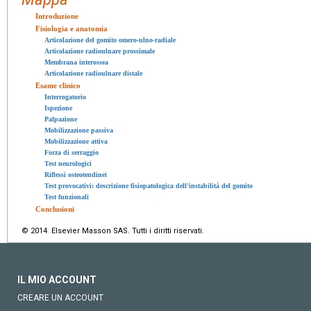
Introduzione
Fisiologia e anatomia
Articolazione del gomito omero-ulno-radiale
Articolazione radioulnare prossimale
Membrana interossea
Articolazione radioulnare distale
Esame clinico
Interrogatorio
Ispezione
Palpazione
Mobilizzazione passiva
Mobilizzazione attiva
Forza di serraggio
Test neurologici
Riflessi osteotendinei
Test provocativi: descrizione fisiopatologica dell'instabilità del gomito
Test funzionali
Conclusioni
© 2014 Elsevier Masson SAS. Tutti i diritti riservati.
IL MIO ACCOUNT
CREARE UN ACCOUNT