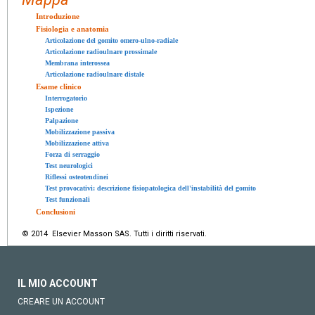
Introduzione
Fisiologia e anatomia
Articolazione del gomito omero-ulno-radiale
Articolazione radioulnare prossimale
Membrana interossea
Articolazione radioulnare distale
Esame clinico
Interrogatorio
Ispezione
Palpazione
Mobilizzazione passiva
Mobilizzazione attiva
Forza di serraggio
Test neurologici
Riflessi osteotendinei
Test provocativi: descrizione fisiopatologica dell'instabilità del gomito
Test funzionali
Conclusioni
© 2014 Elsevier Masson SAS. Tutti i diritti riservati.
IL MIO ACCOUNT
CREARE UN ACCOUNT