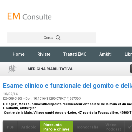
Cerca
Rechercher
Home
Riviste
Trattati EMC
Ambiti
Libr
MEDICINA RIABILITATIVA
Esame clinico e funzionale del gomito e de
10/02/14
[26-008-C-20] - Doi : 10.1016/S1283-078X(14)66733-X
F. Degez,
Masseur-kinésithérapeute rééducateur orthésiste de la main et du m
F. Rabarin,
Chirurgien
Centre de la Main, Village santé Angers-Loire, 47, rue de la Foucaudière, 49800 
Riassunto
Video
PDF
Articolo
Iconografia
Parole chiave
Podcast