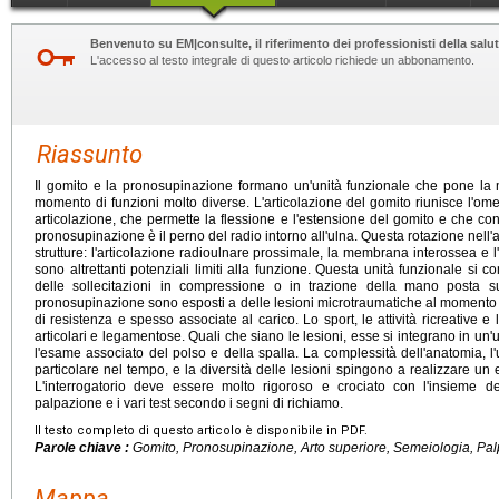
Benvenuto su EM|consulte, il riferimento dei professionisti della salut
L'accesso al testo integrale di questo articolo richiede un abbonamento.
Riassunto
Il gomito e la pronosupinazione formano un'unità funzionale che pone la
momento di funzioni molto diverse. L'articolazione del gomito riunisce l'omer
articolazione, che permette la flessione e l'estensione del gomito e che con
pronosupinazione è il perno del radio intorno all'ulna. Questa rotazione nell'
strutture: l'articolazione radioulnare prossimale, la membrana interossea e l'
sono altrettanti potenziali limiti alla funzione. Questa unità funzionale s
delle sollecitazioni in compressione o in trazione della mano posta sul
pronosupinazione sono esposti a delle lesioni microtraumatiche al momento d
di resistenza e spesso associate al carico. Lo sport, le attività ricreative e
articolari e legamentose. Quali che siano le lesioni, esse si integrano in un
l'esame associato del polso e della spalla. La complessità dell'anatomia, l'ut
particolare nel tempo, e la diversità delle lesioni spingono a realizzare u
L'interrogatorio deve essere molto rigoroso e crociato con l'insieme del
palpazione e i vari test secondo i segni di richiamo.
Il testo completo di questo articolo è disponibile in PDF.
Parole chiave :
Gomito, Pronosupinazione, Arto superiore, Semeiologia, Pa
Mappa