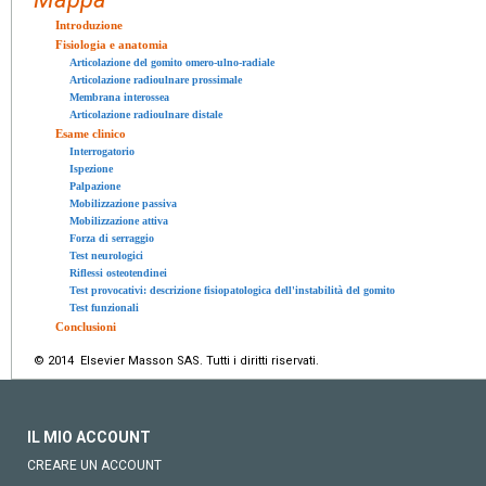
Introduzione
Fisiologia e anatomia
Articolazione del gomito omero-ulno-radiale
Articolazione radioulnare prossimale
Membrana interossea
Articolazione radioulnare distale
Esame clinico
Interrogatorio
Ispezione
Palpazione
Mobilizzazione passiva
Mobilizzazione attiva
Forza di serraggio
Test neurologici
Riflessi osteotendinei
Test provocativi: descrizione fisiopatologica dell'instabilità del gomito
Test funzionali
Conclusioni
© 2014 Elsevier Masson SAS. Tutti i diritti riservati.
IL MIO ACCOUNT
CREARE UN ACCOUNT