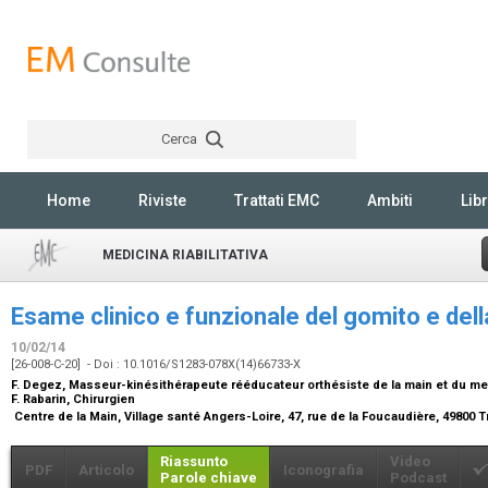
Cerca
Rechercher
Home
Riviste
Trattati EMC
Ambiti
Libr
MEDICINA RIABILITATIVA
Esame clinico e funzionale del gomito e de
10/02/14
[26-008-C-20] - Doi : 10.1016/S1283-078X(14)66733-X
F. Degez,
Masseur-kinésithérapeute rééducateur orthésiste de la main et du m
F. Rabarin,
Chirurgien
Centre de la Main, Village santé Angers-Loire, 47, rue de la Foucaudière, 49800 
Riassunto
Video
PDF
Articolo
Iconografia
Parole chiave
Podcast