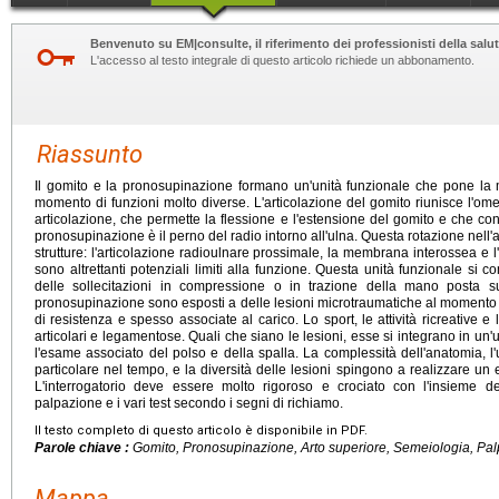
Benvenuto su EM|consulte, il riferimento dei professionisti della salut
L'accesso al testo integrale di questo articolo richiede un abbonamento.
Riassunto
Il gomito e la pronosupinazione formano un'unità funzionale che pone la
momento di funzioni molto diverse. L'articolazione del gomito riunisce l'omer
articolazione, che permette la flessione e l'estensione del gomito e che con
pronosupinazione è il perno del radio intorno all'ulna. Questa rotazione nell'
strutture: l'articolazione radioulnare prossimale, la membrana interossea e l'
sono altrettanti potenziali limiti alla funzione. Questa unità funzionale s
delle sollecitazioni in compressione o in trazione della mano posta sul
pronosupinazione sono esposti a delle lesioni microtraumatiche al momento d
di resistenza e spesso associate al carico. Lo sport, le attività ricreative e
articolari e legamentose. Quali che siano le lesioni, esse si integrano in un
l'esame associato del polso e della spalla. La complessità dell'anatomia, l'ut
particolare nel tempo, e la diversità delle lesioni spingono a realizzare u
L'interrogatorio deve essere molto rigoroso e crociato con l'insieme del
palpazione e i vari test secondo i segni di richiamo.
Il testo completo di questo articolo è disponibile in PDF.
Parole chiave :
Gomito, Pronosupinazione, Arto superiore, Semeiologia, Pa
Mappa