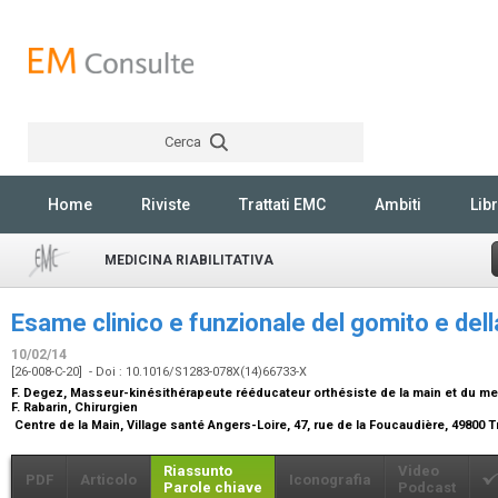
Cerca
Rechercher
Home
Riviste
Trattati EMC
Ambiti
Libr
MEDICINA RIABILITATIVA
Esame clinico e funzionale del gomito e de
10/02/14
[26-008-C-20] - Doi : 10.1016/S1283-078X(14)66733-X
F. Degez,
Masseur-kinésithérapeute rééducateur orthésiste de la main et du m
F. Rabarin,
Chirurgien
Centre de la Main, Village santé Angers-Loire, 47, rue de la Foucaudière, 49800 
Riassunto
Video
PDF
Articolo
Iconografia
Parole chiave
Podcast