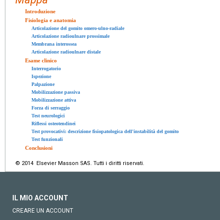
Introduzione
Fisiologia e anatomia
Articolazione del gomito omero-ulno-radiale
Articolazione radioulnare prossimale
Membrana interossea
Articolazione radioulnare distale
Esame clinico
Interrogatorio
Ispezione
Palpazione
Mobilizzazione passiva
Mobilizzazione attiva
Forza di serraggio
Test neurologici
Riflessi osteotendinei
Test provocativi: descrizione fisiopatologica dell'instabilità del gomito
Test funzionali
Conclusioni
© 2014 Elsevier Masson SAS. Tutti i diritti riservati.
IL MIO ACCOUNT
CREARE UN ACCOUNT