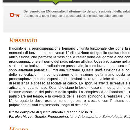
Benvenuto su EM|consulte, il riferimento dei professionisti della salut
L'accesso al testo integrale di questo articolo richiede un abbonamento.
Riassunto
Il gomito e la pronosupinazione formano un'unità funzionale che pone la
momento di funzioni molto diverse. L'articolazione del gomito riunisce l'omer
articolazione, che permette la flessione e l'estensione del gomito e che con
pronosupinazione è il perno del radio intorno all'ulna. Questa rotazione nell'
strutture: l'articolazione radioulnare prossimale, la membrana interossea e l'
sono altrettanti potenziali limiti alla funzione. Questa unità funzionale s
delle sollecitazioni in compressione o in trazione della mano posta sul
pronosupinazione sono esposti a delle lesioni microtraumatiche al momento d
di resistenza e spesso associate al carico. Lo sport, le attività ricreative e
articolari e legamentose. Quali che siano le lesioni, esse si integrano in un
l'esame associato del polso e della spalla. La complessità dell'anatomia, l'ut
particolare nel tempo, e la diversità delle lesioni spingono a realizzare u
L'interrogatorio deve essere molto rigoroso e crociato con l'insieme del
palpazione e i vari test secondo i segni di richiamo.
Il testo completo di questo articolo è disponibile in PDF.
Parole chiave :
Gomito, Pronosupinazione, Arto superiore, Semeiologia, Pa
Mappa