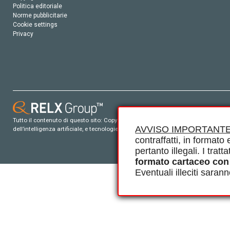
Politica editoriale
Norme pubblicitarie
Cookie settings
Privacy
Tutto il contenuto di questo sito: Copyright © 2026 Elsevier, i suoi licenziatari e c
AVVISO IMPORTANTE
dell’intelligenza artificiale, e tecnologie simili. Per tutto il contenuto ‘open ac
contraffatti, in formato e
pertanto illegali. I tra
formato cartaceo con
Eventuali illeciti saran