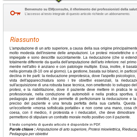
Benvenuto su EM|consulte, il riferimento dei professionisti della salut
L'accesso al testo integrale di questo articolo richiede un abbonamento.
Riassunto
L'amputazione di un arto superiore, a causa della sua origine principalment
molto modesta dell'insieme delle amputazioni. Le protesi mioelettriche o 
impiegate e sono descritte succintamente. La rieducazione (che si estend
totalmente differente da quella dell'amputazione dell'arto inferiore: nel prim
mentre nell'altro è anziano e con patologie multiple. Essa, inoltre, è bas
nella giornata (8-10 ore al giorno). La gestione, basata sui bilanci, in particol
declina in tre parti: la rieducazione preprotesica, dove l'aspetto psicologico,
vista dell'apparecchiatura sono i tre obiettivi essenziali, la rieduca
sull'acquisizione di una robusta base tecnica, non omettendo lo sviluppo dell
protesi, e la riabilitazione, dove il paziente deve mettere in pratica le 
professionale, nella conduzione di automobili e nella pratica sportiva.
pedagogia per obiettivi, che permette di perfezionare la rieducazione e la
preciso del paziente e una tenuta perfetta della sua cartella. Questa 
un'eccellente «morsa sofisticata portatile» e non come una mano, cosa ch
coesa, con il medico, il protesista e i rieducatori, che deve dimostrare
permettono di stipulare un contratto morale molto positivo con il paziente.
Il testo completo di questo articolo è disponibile in PDF.
Parole chiave :
Amputazione di arto superiore, Protesi mioelettrica, Rieducazi
Pedagogia per obiettivi