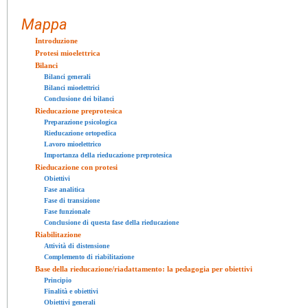
Mappa
Introduzione
Protesi mioelettrica
Bilanci
Bilanci generali
Bilanci mioelettrici
Conclusione dei bilanci
Rieducazione preprotesica
Preparazione psicologica
Rieducazione ortopedica
Lavoro mioelettrico
Importanza della rieducazione preprotesica
Rieducazione con protesi
Obiettivi
Fase analitica
Fase di transizione
Fase funzionale
Conclusione di questa fase della rieducazione
Riabilitazione
Attività di distensione
Complemento di riabilitazione
Base della rieducazione/riadattamento: la pedagogia per obiettivi
Principio
Finalità e obiettivi
Obiettivi generali