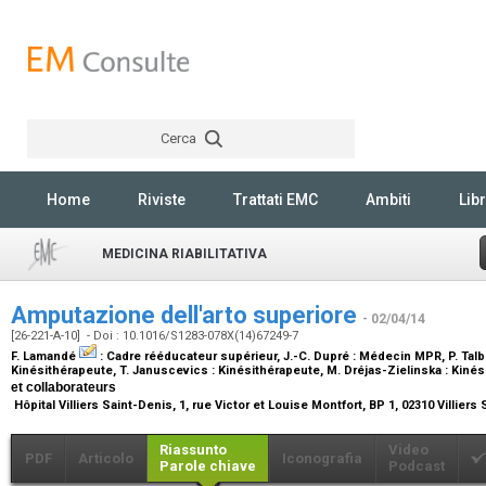
Cerca
Rechercher
Home
Riviste
Trattati EMC
Ambiti
Libr
MEDICINA RIABILITATIVA
Amputazione dell'arto superiore
- 02/04/14
[26-221-A-10] - Doi : 10.1016/S1283-078X(14)67249-7
F. Lamandé
:
Cadre rééducateur supérieur
, J.-C. Dupré :
Médecin MPR
, P. Tal
Kinésithérapeute
, T. Januscevics :
Kinésithérapeute
, M. Dréjas-Zielinska :
Kinés
et collaborateurs
Hôpital Villiers Saint-Denis, 1, rue Victor et Louise Montfort, BP 1, 02310 Villier
Riassunto
Video
PDF
Articolo
Iconografia
Parole chiave
Podcast