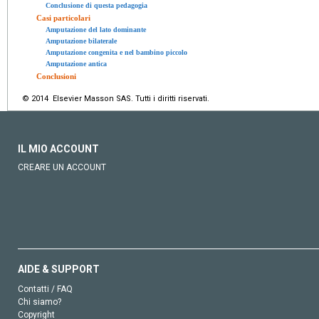
Conclusione di questa pedagogia
Casi particolari
Amputazione del lato dominante
Amputazione bilaterale
Amputazione congenita e nel bambino piccolo
Amputazione antica
Conclusioni
© 2014 Elsevier Masson SAS. Tutti i diritti riservati.
IL MIO ACCOUNT
CREARE UN ACCOUNT
AIDE & SUPPORT
Contatti / FAQ
Chi siamo?
Copyright