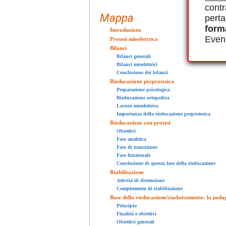
contr
Mappa
perta
form
Introduzione
Event
Protesi mioelettrica
Bilanci
Bilanci generali
Bilanci mioelettrici
Conclusione dei bilanci
Rieducazione preprotesica
Preparazione psicologica
Rieducazione ortopedica
Lavoro mioelettrico
Importanza della rieducazione preprotesica
Rieducazione con protesi
Obiettivi
Fase analitica
Fase di transizione
Fase funzionale
Conclusione di questa fase della rieducazione
Riabilitazione
Attività di distensione
Complemento di riabilitazione
Base della rieducazione/riadattamento: la pedag
Principio
Finalità e obiettivi
Obiettivi generali