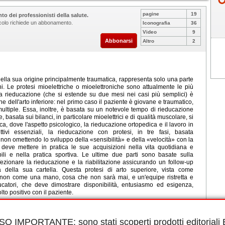
pagine
19
to dei professionisti della salute.
ticolo richiede un abbonamento.
Iconografia
36
Video
9
Abbonarsi
Altro
2
ella sua origine principalmente traumatica, rappresenta solo una parte
. Le protesi mioelettriche o mioelettroniche sono attualmente le più
a rieducazione (che si estende su due mesi nei casi più semplici) è
e dell'arto inferiore: nel primo caso il paziente è giovane e traumatico,
multiple. Essa, inoltre, è basata su un notevole tempo di rieducazione
, basata sui bilanci, in particolare mioelettrici e di qualità muscolare, si
ica, dove l'aspetto psicologico, la rieducazione ortopedica e il lavoro in
ttivi essenziali, la rieducazione con protesi, in tre fasi, basata
 non omettendo lo sviluppo della «sensibilità» e della «velocità» con la
te deve mettere in pratica le sue acquisizioni nella vita quotidiana e
ili e nella pratica sportiva. Le ultime due parti sono basate sulla
fezionare la rieducazione e la riabilitazione assicurando un follow-up
 della sua cartella. Questa protesi di arto superiore, vista come
 e non come una mano, cosa che non sarà mai, e un'equipe ristretta e
ducatori, che deve dimostrare disponibilità, entusiasmo ed esigenza,
to positivo con il paziente.
le in PDF.
 Protesi mioelettrica, Rieducazione, Riabilitazione, Sport e disabilità,
ISO IMPORTANTE:
sono stati scoperti prodotti editorial