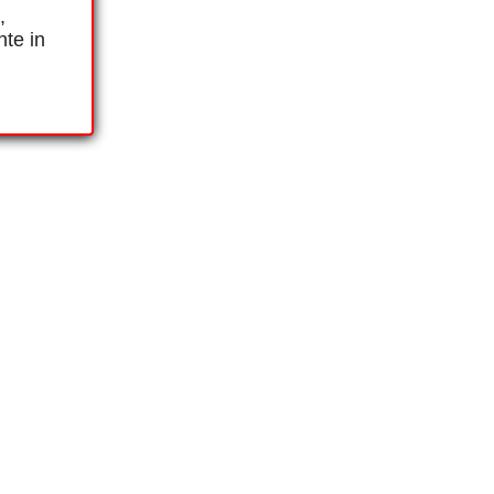
,
nte in