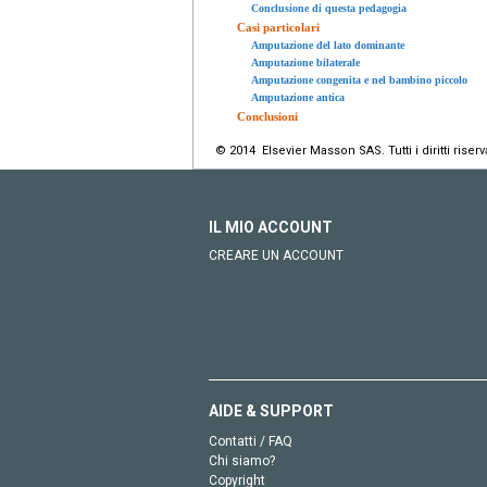
Conclusione di questa pedagogia
Casi particolari
Amputazione del lato dominante
Amputazione bilaterale
Amputazione congenita e nel bambino piccolo
Amputazione antica
Conclusioni
© 2014 Elsevier Masson SAS. Tutti i diritti riserva
IL MIO ACCOUNT
CREARE UN ACCOUNT
AIDE & SUPPORT
Contatti / FAQ
Chi siamo?
Copyright