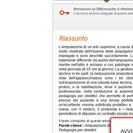
Benvenuto su EM|consulte, il riferimen
L'accesso al testo integrale di questo ar
Riassunto
L'amputazione di un arto superiore, a causa d
molto modesta dell'insieme delle amputazioni
impiegate e sono descritte succintamente. L
totalmente differente da quella dell'amputazion
mentre nell'altro è anziano e con patologie 
nella giornata (8-10 ore al giorno). La gestione
declina in tre parti: la rieducazione preprotes
vista dell'apparecchiatura sono i tre obie
sull'acquisizione di una robusta base tecnica,
protesi, e la riabilitazione, dove il pazien
professionale, nella conduzione di automob
pedagogia per obiettivi, che permette di per
preciso del paziente e una tenuta perfetta
un'eccellente «morsa sofisticata portatile»
coesa, con il medico, il protesista e i rie
permettono di stipulare un contratto morale mol
Il testo completo di questo articolo è disponibi
Parole chiave :
Amputazione di arto superiore,
Pedagogia per obiettivi
AVV