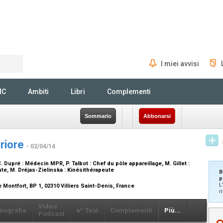
I miei avvisi
Rechercher
MC
Ambiti
Libri
Complementi
Sommario
Abbonarsi
eriore
- 02/04/14
C. Dupré :
Médecin MPR
, P. Talbot :
Chef du pôle appareillage
, M. Gillet :
ute
, M. Dréjas-Zielinska :
Kinésithérapeute
B
p
L
se Montfort, BP 1, 02310 Villiers Saint-Denis, France
r
Video
nografia
Test
Complementi
Più...
Podcast