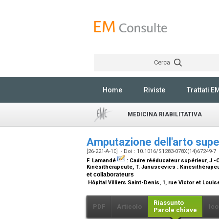
Cerca
Home
Riviste
Trattati E
MEDICINA RIABILITATIVA
Amputazione dell'arto sup
[26-221-A-10] - Doi : 10.1016/S1283-078X(14)67249-7
F. Lamandé
:
Cadre rééducateur supérieur
, J.-
Kinésithérapeute
, T. Januscevics :
Kinésithérape
et collaborateurs
Hôpital Villiers Saint-Denis, 1, rue Victor et Loui
Riassunto
PDF
Articolo
Ico
Parole chiave