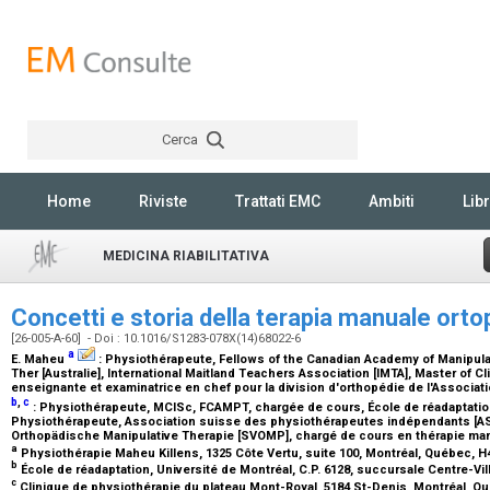
Cerca
Rechercher
Home
Riviste
Trattati EMC
Ambiti
Libr
MEDICINA RIABILITATIVA
Concetti e storia della terapia manuale ort
[26-005-A-60] - Doi : 10.1016/S1283-078X(14)68022-6
a
E. Maheu
:
Physiothérapeute, Fellows of the Canadian Academy of Manipula
Ther [Australie], International Maitland Teachers Association [IMTA], Master of C
enseignante et examinatrice en chef pour la division d'orthopédie de l'Associa
b
,
c
:
Physiothérapeute, MClSc, FCAMPT, chargée de cours, École de réadaptation
Physiothérapeute, Association suisse des physiothérapeutes indépendants [AS
Orthopädische Manipulative Therapie [SVOMP], chargé de cours en thérapie ma
a
Physiothérapie Maheu Killens, 1325 Côte Vertu, suite 100, Montréal, Québec, 
b
École de réadaptation, Université de Montréal, C.P. 6128, succursale Centre-V
c
Clinique de physiothérapie du plateau Mont-Royal, 5184 St-Denis, Montréal, 