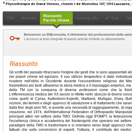
d
Physiothérapie de Grand-Vennes, chemin I-de-Montolieu 107, 1010 Lausanne,
Riassunto
PDF
Articolo
Iconografia
Test
Tab
Parole chiave
Benvenuto su EM|consulte, il riferimento dei professionisti della salut
L'accesso al testo integrale di questo articolo richiede un abbonamento.
Riassunto
Gli scritti del passato ritracciano l'origine dei gesti che si sono apparentati a
nei popoli cinese ed egiziano. Il suo utilizzo terapeutico è stato individua
ricadere nell'oblio in Occidente durante l'oscurantismo religioso del Me
trasmettono più tardi attraverso la storia medica e il massaggio empirico, m
della TM con la comparsa di diverse professioni come che la fisioter
L'effervescenza medica del
XX
secolo si riflette nello sboccio di diversi con
come quelli di Cyriax, Kaltenborn-Evjenth, Maitland, Mulligan, Elvey, Bu
nozioni, dei termini e degli approcci di valutazione e di trattamento che sara
dalla fine degli anni '60, si avverte una necessità di raggruppamento, di org
creazione, nel 1974, dell'International Federation of Orthopaedic Manipula
principali attori nel settore della TMO. Definita oggi IFOMPT, la federazione 
l'eccellenza clinica e accademica dei fisioterapisti che operano nel settore 
paradigmi della TMO si trasformano e si orientano verso degli approcci ch
fattuali che sulle convinzioni di esperti. Tuttavia, il contributo dei med