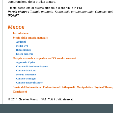
comprensione della pratica attuale.
Il testo completo di questo articolo è disponibile in PDF.
Parole chiave :
Terapia manuale, Storia della terapia manuale, Concetto dell
IFOMPT
Mappa
Introduzione
Storia della terapia manuale
Antichità
Medio Evo
Rinascimento
Epoca moderna
Terapia manuale ortopedica nel
XX
secolo: concetti
Approccio Cyriax
Concetto Kaltenborn-Evjenth
Concetto Maitland
Metodo McKenzie
Concetto Mulligan
Concetto neurodinamico
Storia dell'International Federation of Orthopaedic Manipulative Physical Therap
Conclusioni
© 2014 Elsevier Masson SAS. Tutti i diritti riservati.