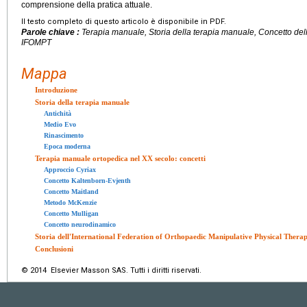
comprensione della pratica attuale.
Il testo completo di questo articolo è disponibile in PDF.
Parole chiave :
Terapia manuale, Storia della terapia manuale, Concetto dell
IFOMPT
Mappa
Introduzione
Storia della terapia manuale
Antichità
Medio Evo
Rinascimento
Epoca moderna
Terapia manuale ortopedica nel
XX
secolo: concetti
Approccio Cyriax
Concetto Kaltenborn-Evjenth
Concetto Maitland
Metodo McKenzie
Concetto Mulligan
Concetto neurodinamico
Storia dell'International Federation of Orthopaedic Manipulative Physical Therap
Conclusioni
© 2014 Elsevier Masson SAS. Tutti i diritti riservati.