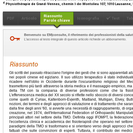
d
Physiothérapie de Grand-Vennes, chemin I-de-Montolieu 107, 1010 Lausanne,
Riassunto
PDF
Articolo
Iconografia
Test
Tab
Parole chiave
Benvenuto su EM|consulte, il riferimento dei professionisti della salut
L'accesso al testo integrale di questo articolo richiede un abbonamento.
Riassunto
Gli scritti del passato ritracciano l'origine dei gesti che si sono apparentati a
nei popoli cinese ed egiziano. Il suo utilizzo terapeutico è stato individua
ricadere nell'oblio in Occidente durante l'oscurantismo religioso del Me
trasmettono più tardi attraverso la storia medica e il massaggio empirico, m
della TM con la comparsa di diverse professioni come che la fisioter
L'effervescenza medica del
XX
secolo si riflette nello sboccio di diversi con
come quelli di Cyriax, Kaltenborn-Evjenth, Maitland, Mulligan, Elvey, Bu
nozioni, dei termini e degli approcci di valutazione e di trattamento che sara
dalla fine degli anni '60, si avverte una necessità di raggruppamento, di org
creazione, nel 1974, dell'International Federation of Orthopaedic Manipula
principali attori nel settore della TMO. Definita oggi IFOMPT, la federazione 
l'eccellenza clinica e accademica dei fisioterapisti che operano nel settore 
paradigmi della TMO si trasformano e si orientano verso degli approcci ch
fattuali che sulle convinzioni di esperti. Tuttavia, il contributo dei med