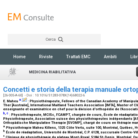
Cerca
Rechercher
Home
Riviste
Trattati EMC
Ambiti
Libr
MEDICINA RIABILITATIVA
Concetti e storia della terapia manuale ort
[26-005-A-60] - Doi : 10.1016/S1283-078X(14)68022-6
a
E. Maheu
:
Physiothérapeute, Fellows of the Canadian Academy of Manipula
Ther [Australie], International Maitland Teachers Association [IMTA], Master of C
enseignante et examinatrice en chef pour la division d'orthopédie de l'Associa
b
,
c
:
Physiothérapeute, MClSc, FCAMPT, chargée de cours, École de réadaptation
Physiothérapeute, Association suisse des physiothérapeutes indépendants [AS
Orthopädische Manipulative Therapie [SVOMP], chargé de cours en thérapie ma
a
Physiothérapie Maheu Killens, 1325 Côte Vertu, suite 100, Montréal, Québec, 
b
École de réadaptation, Université de Montréal, C.P. 6128, succursale Centre-V
c
Clinique de physiothérapie du plateau Mont-Royal, 5184 St-Denis, Montréal, 