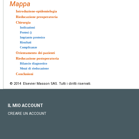
Mappa
Introduzione-epidemiologia
Rieducazione preoperatoria
Chirurgia
Indicazioni
Protesi ()
Impianto protesico
Risultati
Complicanze
Orientamento dei pazienti
Rieducazione postoperatoria
Bilancio diagnostico
Mezzi di rieducazione
Conclusioni
© 2014 Elsevier Masson SAS. Tutti i diritti riservati.
IL MIO ACCOUNT
CREARE UN ACCOUNT