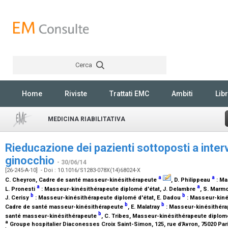
Cerca
Rechercher
Home
Riviste
Trattati EMC
Ambiti
Libr
MEDICINA RIABILITATIVA
Rieducazione dei pazienti sottoposti a interv
ginocchio
- 30/06/14
[26-245-A-10] - Doi : 10.1016/S1283-078X(14)68024-X
a
a
C. Cheyron,
Cadre de santé masseur-kinésithérapeute
, D. Philippeau
:
Ma
a
a
L. Pronesti
:
Masseur-kinésithérapeute diplomé d'état
, J. Delambre
, S. Marmo
b
b
J. Cerisy
:
Masseur-kinésithérapeute diplomé d'état
, E. Dadou
:
Masseur-kiné
b
b
Cadre de santé masseur-kinésithérapeute
, E. Malatray
:
Masseur-kinésithéra
b
santé masseur-kinésithérapeute
, C. Tribes,
Masseur-kinésithérapeute diplomé
a
Groupe hospitalier Diaconesses Croix Saint-Simon, 125, rue d'Avron, 75020 Par