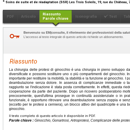
b
Soins de suite et de réadaptation (SSR) Les Trois Soleils, 19, rue du Château,
Riassunto
PDF
Articolo
Iconografia
Test
Tab
Parole chiave
Benvenuto su EM|consulte, il riferimento dei professionisti della salut
L'accesso al testo integrale di questo articolo richiede un abbonamento.
Riassunto
La chirurgia delle protesi di ginocchio è una chirurgia in pieno sviluppo d
diversificate e possono sostituire uno o più compartimenti del ginocchio. In 
importante per restituire la mobilità, la stabilità e la funzione al ginocchio. I 
deambulazione senza dolore. In assenza di complicanze immediate o tar
raggiunto se l'indicazione è stata posta correttamente. In effetti, questa r
cooperazione da parte del paziente. Dopo un ricovero postoperatorio molt
precocemente, quest'ultima prosegue in continuità assistenziale o in pra
funzionale, è opportuno ritrovare una deambulazione senza zoppia e senz
(eccetto per le protesi a cerniera), un blocco attivo del quadricipite e una 
ginocchio.
Il testo completo di questo articolo è disponibile in PDF.
Parole chiave :
Ginocchio, Gonartrosi, Artroprotesi, Complicanze delle protes