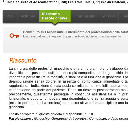
b
Soins de suite et de réadaptation (SSR) Les Trois Soleils, 19, rue du Château,
Riassunto
PDF
Articolo
Iconografia
Test
Tab
Parole chiave
Benvenuto su EM|consulte, il riferimento dei professionisti della salut
L'accesso al testo integrale di questo articolo richiede un abbonamento.
Riassunto
La chirurgia delle protesi di ginocchio è una chirurgia in pieno sviluppo d
diversificate e possono sostituire uno o più compartimenti del ginocchio. In 
importante per restituire la mobilità, la stabilità e la funzione al ginocchio. I 
deambulazione senza dolore. In assenza di complicanze immediate o tar
raggiunto se l'indicazione è stata posta correttamente. In effetti, questa r
cooperazione da parte del paziente. Dopo un ricovero postoperatorio molt
precocemente, quest'ultima prosegue in continuità assistenziale o in pra
funzionale, è opportuno ritrovare una deambulazione senza zoppia e senz
(eccetto per le protesi a cerniera), un blocco attivo del quadricipite e una 
ginocchio.
Il testo completo di questo articolo è disponibile in PDF.
Parole chiave :
Ginocchio, Gonartrosi, Artroprotesi, Complicanze delle protes