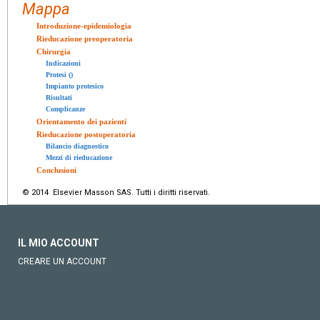
Mappa
Introduzione-epidemiologia
Rieducazione preoperatoria
Chirurgia
Indicazioni
Protesi ()
Impianto protesico
Risultati
Complicanze
Orientamento dei pazienti
Rieducazione postoperatoria
Bilancio diagnostico
Mezzi di rieducazione
Conclusioni
© 2014 Elsevier Masson SAS. Tutti i diritti riservati.
IL MIO ACCOUNT
CREARE UN ACCOUNT