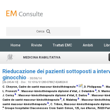
Cerca
Rechercher
Home
Riviste
Trattati EMC
Ambiti
Libr
MEDICINA RIABILITATIVA
Rieducazione dei pazienti sottoposti a interv
ginocchio
- 30/06/14
[26-245-A-10] - Doi : 10.1016/S1283-078X(14)68024-X
a
a
C. Cheyron,
Cadre de santé masseur-kinésithérapeute
, D. Philippeau
:
Ma
a
a
L. Pronesti
:
Masseur-kinésithérapeute diplomé d'état
, J. Delambre
, S. Marmo
b
b
J. Cerisy
:
Masseur-kinésithérapeute diplomé d'état
, E. Dadou
:
Masseur-kiné
b
b
Cadre de santé masseur-kinésithérapeute
, E. Malatray
:
Masseur-kinésithéra
b
santé masseur-kinésithérapeute
, C. Tribes,
Masseur-kinésithérapeute diplomé
a
Groupe hospitalier Diaconesses Croix Saint-Simon, 125, rue d'Avron, 75020 Par