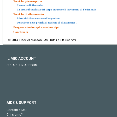
Tecniche psicocorporee
L'eutonia di Alexander
La presa di coscienza del corpo attraverso il movimento di Feldenkrais
Tecniche di rilassamento
Effetti del rilassamento sull'organismo
Descrizione delle principali tecniche di rilassamento ()
Progetto cinesiterapico e seduta tipo
Conclusioni
© 2014 Elsevier Masson SAS. Tutti i diritti riservati.
IL MIO ACCOUNT
CREARE UN ACCOUNT
AIDE & SUPPORT
Contatti / FAQ
Chi siamo?