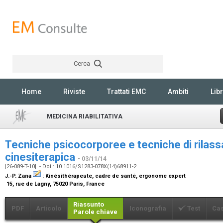
Cerca
Rechercher
Home
Riviste
Trattati EMC
Ambiti
Libr
MEDICINA RIABILITATIVA
Tecniche psicocorporee e tecniche di rilass
cinesiterapica
- 03/11/14
[26-089-T-10] - Doi : 10.1016/S1283-078X(14)68911-2
J.-P. Zana
:
Kinésithérapeute, cadre de santé, ergonome expert
15, rue de Lagny, 75020 Paris, France
Riassunto
PDF
Articolo
Iconografia
Test
Cas
Parole chiave