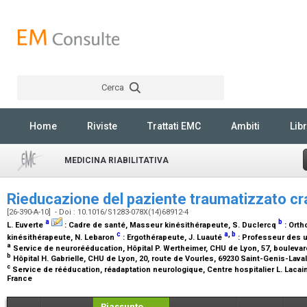
Cerca
Rechercher
Home
Riviste
Trattati EMC
Ambiti
Libr
MEDICINA RIABILITATIVA
Rieducazione del paziente traumatizzato c
[26-390-A-10] - Doi : 10.1016/S1283-078X(14)68912-4
a
b
L. Euverte
:
Cadre de santé, Masseur kinésithérapeute
, S. Duclercq
:
Orth
c
a
,
b
kinésithérapeute
, N. Lebaron
:
Ergothérapeute
, J. Luauté
:
Professeur des un
a
Service de neurorééducation, Hôpital P. Wertheimer, CHU de Lyon, 57, boulevar
b
Hôpital H. Gabrielle, CHU de Lyon, 20, route de Vourles, 69230 Saint-Genis-Lava
c
Service de rééducation, réadaptation neurologique, Centre hospitalier L. Lacain
France
Riassunto