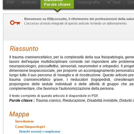
PDF
Articolo
Iconografia
Test
Co
Parole chiave
Benvenuto su EM|consulte, il riferimento dei professionisti della salut
L'accesso al testo integrale di questo articolo richiede un abbonamento.
Riassunto
Il trauma cranioencefalico, per la complessità della sua fisiopatologia, gener
lavoro dell'equipe multidisciplinare consiste nel rispondere alle problemat
neuropsicologici, psicoaffettivi, sensoriali, neuromotori e ortopedici. Il pro
dimensione biopsicosociale, per proporre un accompagnamento personalizza
lungo tutto il suo percorso di risveglio e di ricostruzione. Questo articolo p
trauma cranioencefalico grave. I rieducatori (logopedisti, cinesiterapisti
propongono delle sedute individuali e delle attività di gruppo che pe
complementare, che favorisce l'autonomizzazione della persona.
Il testo completo di questo articolo è disponibile in PDF.
Parole chiave :
Trauma cranico, Rieducazione, Disabilità invisibile, Disturb
Mappa
Introduzione
Cenni fisiopatologici
Disturbi associati e complicanze