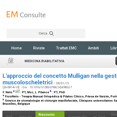
Cerca
Rechercher
Home
Riviste
Trattati EMC
Ambiti
Libr
MEDICINA RIABILITATIVA
L'approccio del concetto Mulligan nella gesti
muscoloscheletrici
- 08/01/15
[26-087-A-10] - Doi : 10.1016/S1283-078X(14)69852-7
a
b
F. Neto
:
PT, Msc
, L. Pitance
:
PT, PhD
a
FisioNeto - Terapia Manual Ortopédica & Pilates Clínico, Póvoa de Varzim, Por
b
Service de stomatologie et chirurgie maxillofaciale, Cliniques universitaires S
Bruxelles, Belgique
Riassunto
Rif
PDF
Articolo
Iconografia
Test