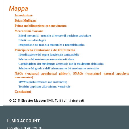
Mappa
Introduzione
Brian Mulligan
Prima mobilizzazione con movimento
Meccanismi d'azione
Effetti meccanici - modello di errore di posizione articolare
Effetti neurofisiologici
Integrazione del modello meccanico e neurofisiologico
Principi della valutazione e del trattamento
Identificazione del segno funzionale comparabile
Selezione del movimento accessorio articolare
Combinazione del movimento accessorio con il movimento fisiologico
Selezione del grado e dell'orientamento del movimento accessorio
NAGs («natural apophyseal glides»), SNAGs («sustained natural apophys
movements»)
MWMs (mobilizzazioni con movimenti)
Tecniche applicate alla colonna vertebrale
Conclusioni
© 2015 Elsevier Masson SAS. Tutti i diritti riservati.
IL MIO ACCOUNT
CREARE UN ACCOUNT