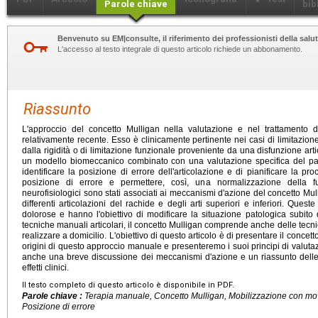
Parole chiave
bib
Benvenuto su EM|consulte, il riferimento dei professionisti della salut
L'accesso al testo integrale di questo articolo richiede un abbonamento.
Riassunto
L'approccio del concetto Mulligan nella valutazione e nel trattamento d
relativamente recente. Esso è clinicamente pertinente nei casi di limitazione
dalla rigidità o di limitazione funzionale proveniente da una disfunzione arti
un modello biomeccanico combinato con una valutazione specifica del pazi
identificare la posizione di errore dell'articolazione e di pianificare la p
posizione di errore e permettere, così, una normalizzazione della fu
neurofisiologici sono stati associati ai meccanismi d'azione del concetto Mul
differenti articolazioni del rachide e degli arti superiori e inferiori. Que
dolorose e hanno l'obiettivo di modificare la situazione patologica subito
tecniche manuali articolari, il concetto Mulligan comprende anche delle tecn
realizzare a domicilio. L'obiettivo di questo articolo è di presentare il concet
origini di questo approccio manuale e presenteremo i suoi principi di valutaz
anche una breve discussione dei meccanismi d'azione e un riassunto delle 
effetti clinici.
Il testo completo di questo articolo è disponibile in PDF.
Parole chiave :
Terapia manuale, Concetto Mulligan, Mobilizzazione con mov
Posizione di errore