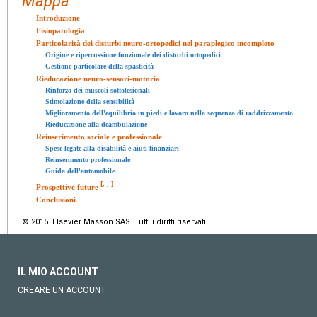
Mappa
Introduzione
Fisiopatologia
Particolarità dei disturbi neuro-ortopedici nel paraplegico incompleto
Origine e ripercussione funzionale dei disturbi ortopedici
Gestione particolare della spasticità
Rieducazione neuro-sensori-motoria
Rinforzo dei muscoli sottolesionali
Stimolazione della sensibilità
Miglioramento dell'equilibrio in piedi e lavoro nella sequenza di raddrizzamento
Rieducazione alla deambulazione
Reinserimento sociale e professionale
Spese legate alla disabilità e aiuti finanziari
Reinserimento professionale
Guida dell'automobile
[
,
,
]
Prospettive future
Conclusioni
© 2015 Elsevier Masson SAS. Tutti i diritti riservati.
IL MIO ACCOUNT
CREARE UN ACCOUNT