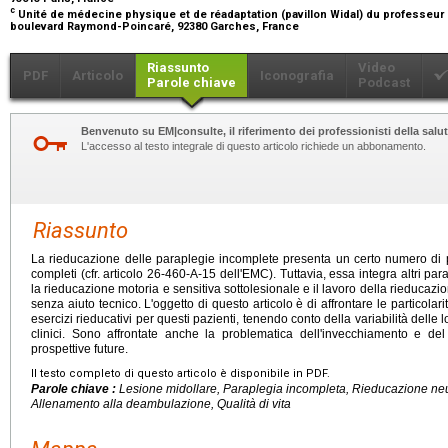
c
Unité de médecine physique et de réadaptation (pavillon Widal) du professeur
boulevard Raymond-Poincaré, 92380 Garches, France
Riassunto
Video
PDF
Articolo
Iconografia
Parole chiave
Podcast
Benvenuto su EM|consulte, il riferimento dei professionisti della salut
L'accesso al testo integrale di questo articolo richiede un abbonamento.
Riassunto
La rieducazione delle paraplegie incomplete presenta un certo numero di 
completi (cfr. articolo 26-460-A-15 dell'EMC). Tuttavia, essa integra altri par
la rieducazione motoria e sensitiva sottolesionale e il lavoro della rieducaz
senza aiuto tecnico. L'oggetto di questo articolo è di affrontare le particolar
esercizi rieducativi per questi pazienti, tenendo conto della variabilità delle 
clinici. Sono affrontate anche la problematica dell'invecchiamento e del
prospettive future.
Il testo completo di questo articolo è disponibile in PDF.
Parole chiave :
Lesione midollare, Paraplegia incompleta, Rieducazione ne
Allenamento alla deambulazione, Qualità di vita