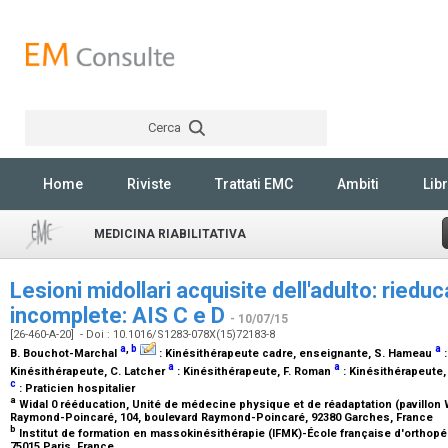
Cerca
Rechercher
Home
Riviste
Trattati EMC
Ambiti
Libr
MEDICINA RIABILITATIVA
Lesioni midollari acquisite dell'adulto: riedu
incomplete: AIS C e D
- 10/07/15
[26-460-A-20] - Doi : 10.1016/S1283-078X(15)72183-8
a
,
b
a
B. Bouchot-Marchal
:
Kinésithérapeute cadre, enseignante
, S. Hameau
a
a
Kinésithérapeute
, C. Latcher
:
Kinésithérapeute
, F. Roman
:
Kinésithérapeute
c
:
Praticien hospitalier
a
Widal 0 rééducation, Unité de médecine physique et de réadaptation (pavillon 
Raymond-Poincaré, 104, boulevard Raymond-Poincaré, 92380 Garches, France
b
Institut de formation en massokinésithérapie (IFMK)-École française d'orthopé
75015 Paris, France