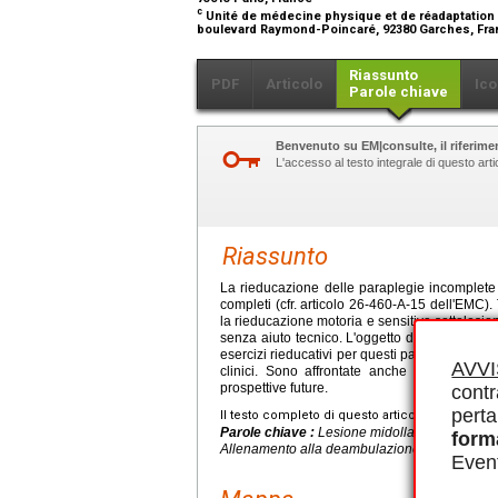
c
Unité de médecine physique et de réadaptation (
boulevard Raymond-Poincaré, 92380 Garches, Fr
Riassunto
PDF
Articolo
Ico
Parole chiave
Benvenuto su EM|consulte, il riferimen
L'accesso al testo integrale di questo ar
Riassunto
La rieducazione delle paraplegie incomplete
completi (cfr. articolo 26-460-A-15 dell'EMC). 
la rieducazione motoria e sensitiva sottolesio
senza aiuto tecnico. L'oggetto di questo artico
esercizi rieducativi per questi pazienti, tenend
AVV
clinici. Sono affrontate anche la problemat
prospettive future.
contr
perta
Il testo completo di questo articolo è disponibi
Parole chiave :
Lesione midollare, Paraplegi
form
Allenamento alla deambulazione, Qualità di vi
Event