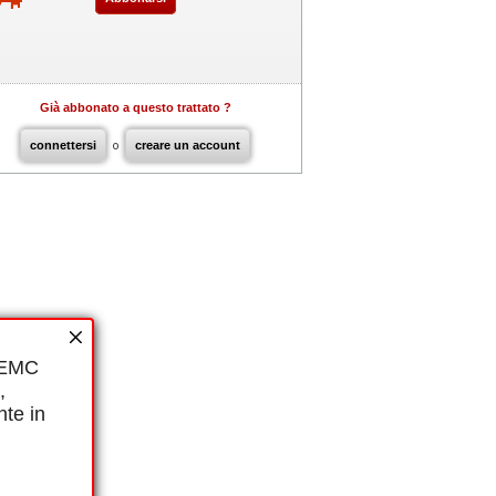
Già abbonato a questo trattato ?
connettersi
o
creare un account
i EMC
,
nte in