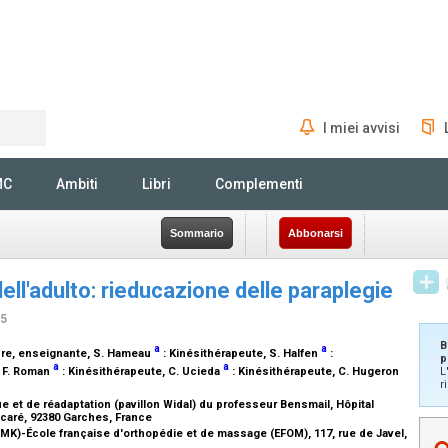
I miei avvisi
Rechercher
MC
Ambiti
Libri
Complementi
Sommario
Abbonarsi
dell'adulto: rieducazione delle paraplegie
15
B
a
a
re, enseignante
, S. Hameau
:
Kinésithérapeute
, S. Halfen
:
p
a
a
, F. Roman
:
Kinésithérapeute
, C. Ucieda
:
Kinésithérapeute
, C. Hugeron
L
r
 et de réadaptation (pavillon Widal) du professeur Bensmail, Hôpital
caré, 92380 Garches, France
FMK)-École française d'orthopédie et de massage (EFOM), 117, rue de Javel,