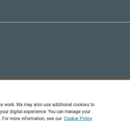
te work. We may also use additional cookies to
 your digital experience. You can manage your
. For more information, see our
Cookie Policy
Elsevier, i suoi licenziatari e contributori. Tutti i diritti sono riservati. Inclusi dirit
. Per tutto il contenuto ‘open access’ sono applicati i termini della licenza Creative C