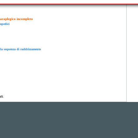
 paraplegico incompleto
topedici
ella sequenza di raddrizzamento
ti.