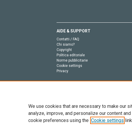
AIDE & SUPPORT
Contatti / FAQ
Chi siamo?
Copyright
Politica editoriale
Norme pubblicitarie
Cookie settings
Privacy
We use cookies that are necessary to make our si
analyze, improve, and personalize our content and
cookie preferences using the
Cookie settings
link
Tutto il contenuto di questo sito: Copyright © 2026 
dell’intelligenza artificiale, e tecnologie simili