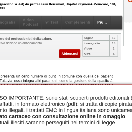
pavillon Widal) du professeur Bensmail, Hôpital Raymond-Poincaré, 104,
ance
Video
nografia
Test
Complementi
Più...
Podcast
pagine
12
to dei professionisti della salute.
ticolo richiede un abbonamento.
Iconografia
13
Video
2
Abbonarsi
Altro
4
 presenta un certo numero di punti in comune con quella dei pazienti
Tuttavia, essa integra altri parametri, come la gestione della spasticità,
nale e il lavoro della rieducazione in piedi e della deambulazione con o
lo è di affrontare le particolarità di questa gestione e di proporre degli
o conto della variabilità delle loro possibilità neuromotorie e dei quadri
ISO IMPORTANTE:
sono stati scoperti prodotti editorial
ica dell'invecchiamento e del reinserimento socioprofessionale e le
affatti, in formato elettronico (pdf): si tratta di copie pirata
nto illegali. I trattati EMC in lingua italiana sono unicame
le in PDF.
a incompleta, Rieducazione neuro-sensori-motoria, Invecchiamento,
ato cartaceo con consultazione online in omaggio
ta
uali illeciti saranno perseguiti nei termini di legge