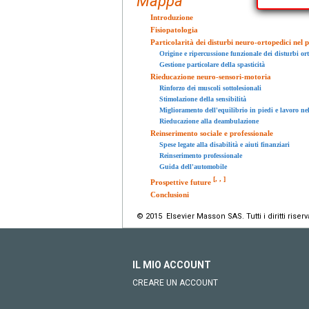
Mappa
Introduzione
Fisiopatologia
Particolarità dei disturbi neuro-ortopedici nel
Origine e ripercussione funzionale dei disturbi or
Gestione particolare della spasticità
Rieducazione neuro-sensori-motoria
Rinforzo dei muscoli sottolesionali
Stimolazione della sensibilità
Miglioramento dell'equilibrio in piedi e lavoro n
Rieducazione alla deambulazione
Reinserimento sociale e professionale
Spese legate alla disabilità e aiuti finanziari
Reinserimento professionale
Guida dell'automobile
[
,
,
]
Prospettive future
Conclusioni
© 2015 Elsevier Masson SAS. Tutti i diritti riserva
IL MIO ACCOUNT
CREARE UN ACCOUNT