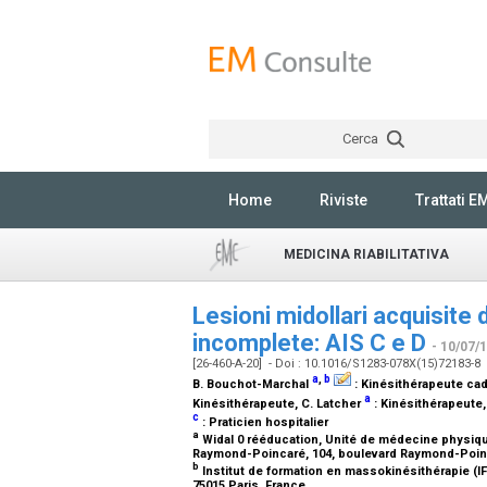
Cerca
Home
Riviste
Trattati E
MEDICINA RIABILITATIVA
Lesioni midollari acquisite 
incomplete: AIS C e D
- 10/07/
[26-460-A-20] - Doi : 10.1016/S1283-078X(15)72183-8
a
,
b
B. Bouchot-Marchal
:
Kinésithérapeute cad
a
Kinésithérapeute
, C. Latcher
:
Kinésithérapeute
c
:
Praticien hospitalier
a
Widal 0 rééducation, Unité de médecine physique
Raymond-Poincaré, 104, boulevard Raymond-Poin
b
Institut de formation en massokinésithérapie (I
75015 Paris, France