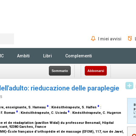
I miei avvisi
Rechercher
MC
Ambiti
Libri
Complementi
Sommario
Abbonarsi
dell'adulto: rieducazione delle paraplegie
15
B
a
a
re, enseignante
, S. Hameau
:
Kinésithérapeute
, S. Halfen
:
p
a
a
, F. Roman
:
Kinésithérapeute
, C. Ucieda
:
Kinésithérapeute
, C. Hugeron
L
r
 et de réadaptation (pavillon Widal) du professeur Bensmail, Hôpital
caré, 92380 Garches, France
FMK)-École française d'orthopédie et de massage (EFOM), 117, rue de Javel,