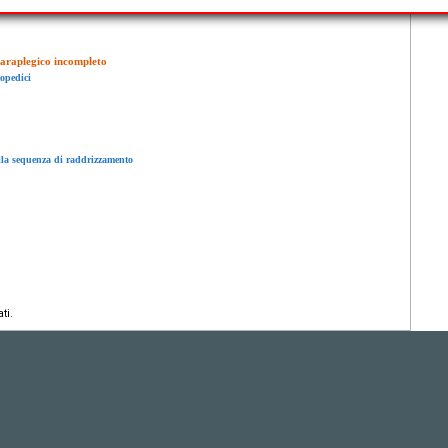
 paraplegico incompleto
topedici
ella sequenza di raddrizzamento
ti.