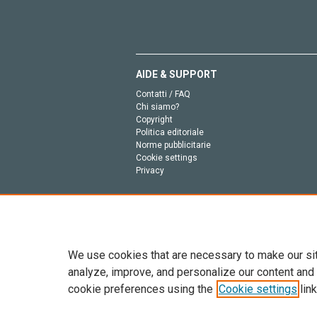
AIDE & SUPPORT
Contatti / FAQ
Chi siamo?
Copyright
Politica editoriale
Norme pubblicitarie
Cookie settings
Privacy
We use cookies that are necessary to make our si
analyze, improve, and personalize our content and
cookie preferences using the
Cookie settings
link
Tutto il contenuto di questo sito: Copyright © 2026 
dell’intelligenza artificiale, e tecnologie simili