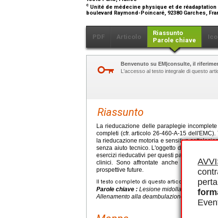
c
Unité de médecine physique et de réadaptation (
boulevard Raymond-Poincaré, 92380 Garches, Fr
Riassunto
PDF
Articolo
Ico
Parole chiave
Benvenuto su EM|consulte, il riferimen
L'accesso al testo integrale di questo ar
Riassunto
La rieducazione delle paraplegie incomplete
completi (cfr. articolo 26-460-A-15 dell'EMC). 
la rieducazione motoria e sensitiva sottolesio
senza aiuto tecnico. L'oggetto di questo artico
esercizi rieducativi per questi pazienti, tenend
AVV
clinici. Sono affrontate anche la problemat
prospettive future.
contr
perta
Il testo completo di questo articolo è disponibi
Parole chiave :
Lesione midollare, Paraplegi
form
Allenamento alla deambulazione, Qualità di vi
Event