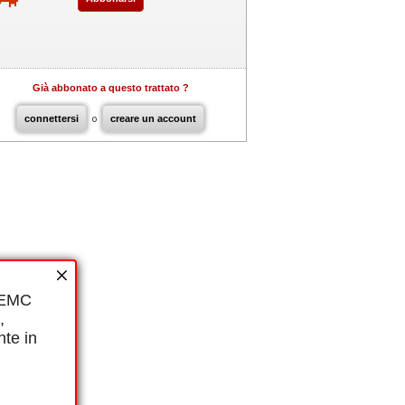
Già abbonato a questo trattato ?
connettersi
o
creare un account
i EMC
,
nte in