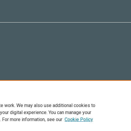
te work. We may also use additional cookies to
 your digital experience. You can manage your
. For more information, see our
Cookie Policy
Elsevier, i suoi licenziatari e contributori. Tutti i diritti sono riservati. Inclusi dirit
. Per tutto il contenuto ‘open access’ sono applicati i termini della licenza Creative C