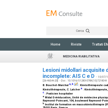
Cerca
Home
Riviste
Trattati E
MEDICINA RIABILITATIVA
Lesioni midollari acquisite 
incomplete: AIS C e D
- 10/07/
[26-460-A-20] - Doi : 10.1016/S1283-078X(15)72183-8
a
,
b
B. Bouchot-Marchal
:
Kinésithérapeute cad
a
Kinésithérapeute
, C. Latcher
:
Kinésithérapeute
c
:
Praticien hospitalier
a
Widal 0 rééducation, Unité de médecine physique
Raymond-Poincaré, 104, boulevard Raymond-Poin
b
Institut de formation en massokinésithérapie (I
75015 Paris, France