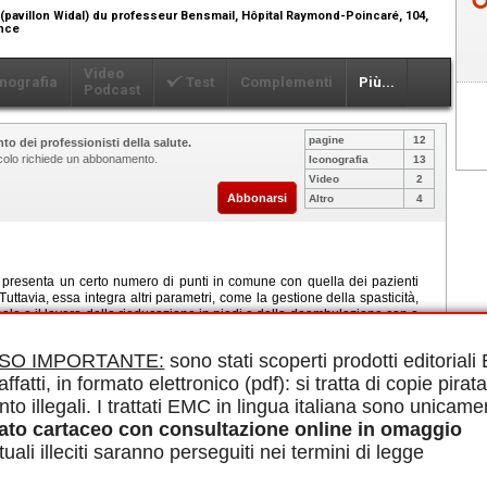
pavillon Widal) du professeur Bensmail, Hôpital Raymond-Poincaré, 104,
ance
Video
nografia
Test
Complementi
Più...
Podcast
pagine
12
to dei professionisti della salute.
ticolo richiede un abbonamento.
Iconografia
13
Video
2
Abbonarsi
Altro
4
 presenta un certo numero di punti in comune con quella dei pazienti
Tuttavia, essa integra altri parametri, come la gestione della spasticità,
nale e il lavoro della rieducazione in piedi e della deambulazione con o
lo è di affrontare le particolarità di questa gestione e di proporre degli
o conto della variabilità delle loro possibilità neuromotorie e dei quadri
ISO IMPORTANTE:
sono stati scoperti prodotti editorial
ica dell'invecchiamento e del reinserimento socioprofessionale e le
affatti, in formato elettronico (pdf): si tratta di copie pirata
nto illegali. I trattati EMC in lingua italiana sono unicame
le in PDF.
a incompleta, Rieducazione neuro-sensori-motoria, Invecchiamento,
ato cartaceo con consultazione online in omaggio
ta
uali illeciti saranno perseguiti nei termini di legge