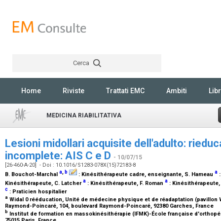
Cerca
Rechercher
Home
Riviste
Trattati EMC
Ambiti
Libr
MEDICINA RIABILITATIVA
Lesioni midollari acquisite dell'adulto: riedu
incomplete: AIS C e D
- 10/07/15
[26-460-A-20] - Doi : 10.1016/S1283-078X(15)72183-8
a
,
b
a
B. Bouchot-Marchal
:
Kinésithérapeute cadre, enseignante
, S. Hameau
a
a
Kinésithérapeute
, C. Latcher
:
Kinésithérapeute
, F. Roman
:
Kinésithérapeute
c
:
Praticien hospitalier
a
Widal 0 rééducation, Unité de médecine physique et de réadaptation (pavillon 
Raymond-Poincaré, 104, boulevard Raymond-Poincaré, 92380 Garches, France
b
Institut de formation en massokinésithérapie (IFMK)-École française d'orthopé
75015 Paris, France