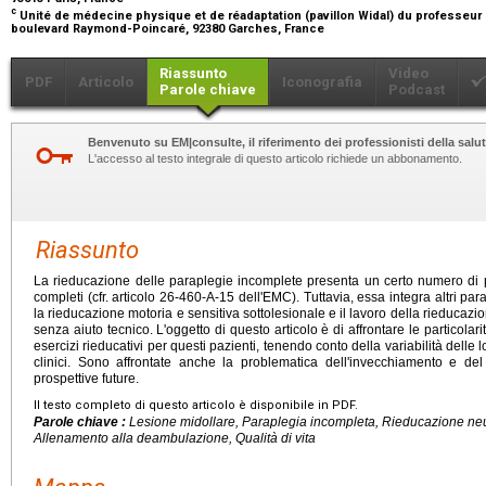
c
Unité de médecine physique et de réadaptation (pavillon Widal) du professeur
boulevard Raymond-Poincaré, 92380 Garches, France
Riassunto
Video
PDF
Articolo
Iconografia
Parole chiave
Podcast
Benvenuto su EM|consulte, il riferimento dei professionisti della salut
L'accesso al testo integrale di questo articolo richiede un abbonamento.
Riassunto
La rieducazione delle paraplegie incomplete presenta un certo numero di 
completi (cfr. articolo 26-460-A-15 dell'EMC). Tuttavia, essa integra altri par
la rieducazione motoria e sensitiva sottolesionale e il lavoro della rieducaz
senza aiuto tecnico. L'oggetto di questo articolo è di affrontare le particolar
esercizi rieducativi per questi pazienti, tenendo conto della variabilità delle 
clinici. Sono affrontate anche la problematica dell'invecchiamento e del
prospettive future.
Il testo completo di questo articolo è disponibile in PDF.
Parole chiave :
Lesione midollare, Paraplegia incompleta, Rieducazione ne
Allenamento alla deambulazione, Qualità di vita