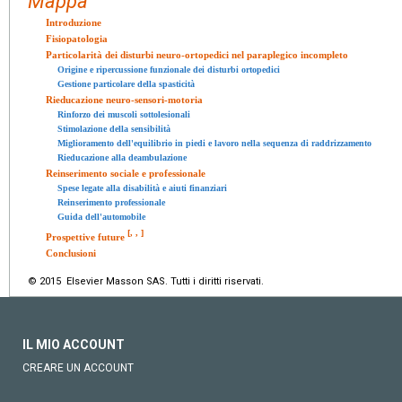
Mappa
Introduzione
Fisiopatologia
Particolarità dei disturbi neuro-ortopedici nel paraplegico incompleto
Origine e ripercussione funzionale dei disturbi ortopedici
Gestione particolare della spasticità
Rieducazione neuro-sensori-motoria
Rinforzo dei muscoli sottolesionali
Stimolazione della sensibilità
Miglioramento dell'equilibrio in piedi e lavoro nella sequenza di raddrizzamento
Rieducazione alla deambulazione
Reinserimento sociale e professionale
Spese legate alla disabilità e aiuti finanziari
Reinserimento professionale
Guida dell'automobile
[
,
,
]
Prospettive future
Conclusioni
© 2015 Elsevier Masson SAS. Tutti i diritti riservati.
IL MIO ACCOUNT
CREARE UN ACCOUNT