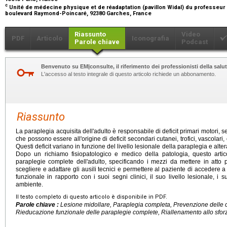
c
Unité de médecine physique et de réadaptation (pavillon Widal) du professeur
boulevard Raymond-Poincaré, 92380 Garches, France
Riassunto
Video
PDF
Articolo
Iconografia
Parole chiave
Podcast
Benvenuto su EM|consulte, il riferimento dei professionisti della salut
L'accesso al testo integrale di questo articolo richiede un abbonamento.
Riassunto
La paraplegia acquisita dell'adulto è responsabile di deficit primari motori, se
che possono essere all'origine di deficit secondari cutanei, trofici, vascolari,
Questi deficit variano in funzione del livello lesionale della paraplegia e alt
Dopo un richiamo fisiopatologico e medico della patologia, questo artico
paraplegie complete dell'adulto, specificando i mezzi da mettere in atto 
scegliere e adattare gli ausili tecnici e permettere al paziente di accedere a
funzionale in rapporto con i suoi segni clinici, il suo livello lesionale, i su
ambiente.
Il testo completo di questo articolo è disponibile in PDF.
Parole chiave :
Lesione midollare, Paraplegia completa, Prevenzione delle 
Rieducazione funzionale delle paraplegie complete, Riallenamento allo sforzo