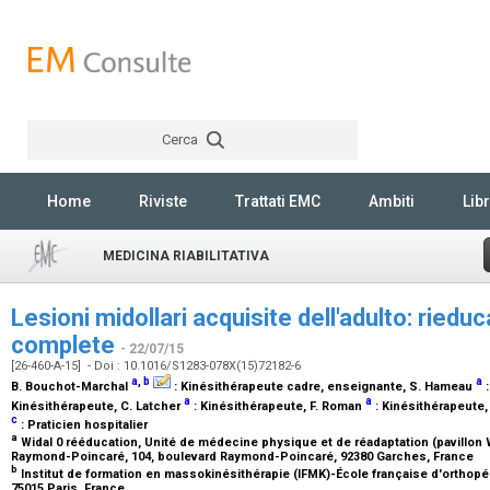
Cerca
Rechercher
Home
Riviste
Trattati EMC
Ambiti
Libr
MEDICINA RIABILITATIVA
Lesioni midollari acquisite dell'adulto: riedu
complete
- 22/07/15
[26-460-A-15] - Doi : 10.1016/S1283-078X(15)72182-6
a
,
b
a
B. Bouchot-Marchal
:
Kinésithérapeute cadre, enseignante
, S. Hameau
a
a
Kinésithérapeute
, C. Latcher
:
Kinésithérapeute
, F. Roman
:
Kinésithérapeute
c
:
Praticien hospitalier
a
Widal 0 rééducation, Unité de médecine physique et de réadaptation (pavillon 
Raymond-Poincaré, 104, boulevard Raymond-Poincaré, 92380 Garches, France
b
Institut de formation en massokinésithérapie (IFMK)-École française d'orthopé
75015 Paris, France