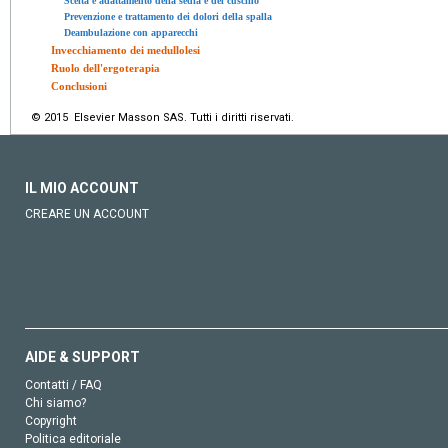
Scelta e adattamento della sedia e del cuscino
Prevenzione e trattamento dei dolori della spalla
Deambulazione con apparecchi
Invecchiamento dei medullolesi
Ruolo dell'ergoterapia
Conclusioni
© 2015 Elsevier Masson SAS. Tutti i diritti riservati.
IL MIO ACCOUNT
CREARE UN ACCOUNT
AIDE & SUPPORT
Contatti / FAQ
Chi siamo?
Copyright
Politica editoriale