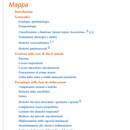
Mappa
Introduzione
Generalità
Eziologie, epidemiologia
Fisiopatologia
[
]
Classificazione «American Spinal Injury Association»
() ()
Trattamenti chirurgici e medici
[
,
]
Disturbi vescicosfinterici
[
]
Disturbi genitosessuali
Gestione nella fase di shock spinale
Nursing
Lavoro respiratorio
Lavoro muscolare sopralesionale
Preparazione al primo alzarsi
Scelta della sedia a rotelle manuale transitoria
Paraplegia nella fase di rieducazione
Complicanze cutanee e trofiche
Disturbi della sensibilità
Dolore
[
]
Disturbi del tono muscolare: spasticità e spasmi
Complicanze neuro-ortopediche
Gestione dei disturbi respiratori
Rinforzo dei muscoli sopralesionali
Miglioramento delle capacità funzionali
Disadattamento allo sforzo e riallenamento