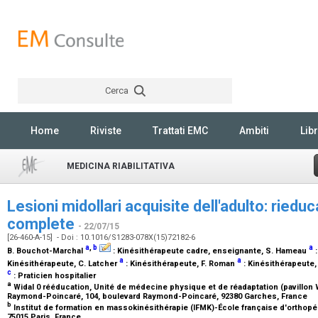
Cerca
Rechercher
Home
Riviste
Trattati EMC
Ambiti
Libr
MEDICINA RIABILITATIVA
Lesioni midollari acquisite dell'adulto: riedu
complete
- 22/07/15
[26-460-A-15] - Doi : 10.1016/S1283-078X(15)72182-6
a
,
b
a
B. Bouchot-Marchal
:
Kinésithérapeute cadre, enseignante
, S. Hameau
a
a
Kinésithérapeute
, C. Latcher
:
Kinésithérapeute
, F. Roman
:
Kinésithérapeute
c
:
Praticien hospitalier
a
Widal 0 rééducation, Unité de médecine physique et de réadaptation (pavillon 
Raymond-Poincaré, 104, boulevard Raymond-Poincaré, 92380 Garches, France
b
Institut de formation en massokinésithérapie (IFMK)-École française d'orthopé
75015 Paris, France