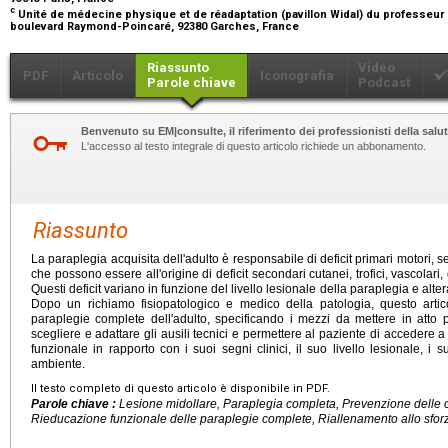
c
Unité de médecine physique et de réadaptation (pavillon Widal) du professeur
boulevard Raymond-Poincaré, 92380 Garches, France
Riassunto
Video
PDF
Articolo
Iconografia
Parole chiave
Podcast
Benvenuto su EM|consulte, il riferimento dei professionisti della salut
L'accesso al testo integrale di questo articolo richiede un abbonamento.
Riassunto
La paraplegia acquisita dell'adulto è responsabile di deficit primari motori, se
che possono essere all'origine di deficit secondari cutanei, trofici, vascolari,
Questi deficit variano in funzione del livello lesionale della paraplegia e alt
Dopo un richiamo fisiopatologico e medico della patologia, questo artico
paraplegie complete dell'adulto, specificando i mezzi da mettere in atto 
scegliere e adattare gli ausili tecnici e permettere al paziente di accedere a
funzionale in rapporto con i suoi segni clinici, il suo livello lesionale, i su
ambiente.
Il testo completo di questo articolo è disponibile in PDF.
Parole chiave :
Lesione midollare, Paraplegia completa, Prevenzione delle 
Rieducazione funzionale delle paraplegie complete, Riallenamento allo sforzo