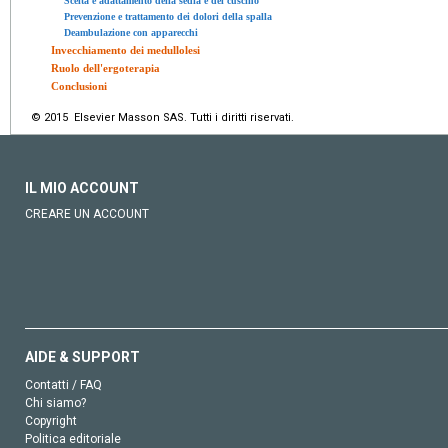
Scelta e adattamento della sedia e del cuscino
Prevenzione e trattamento dei dolori della spalla
Deambulazione con apparecchi
Invecchiamento dei medullolesi
Ruolo dell'ergoterapia
Conclusioni
© 2015 Elsevier Masson SAS. Tutti i diritti riservati.
IL MIO ACCOUNT
CREARE UN ACCOUNT
AIDE & SUPPORT
Contatti / FAQ
Chi siamo?
Copyright
Politica editoriale