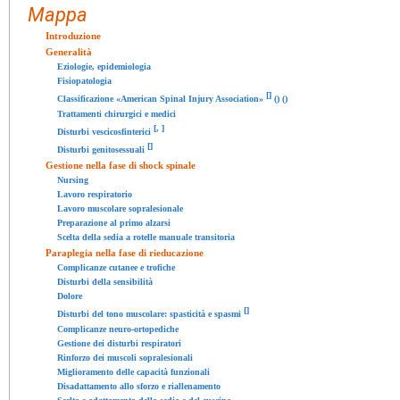
Mappa
Introduzione
Generalità
Eziologie, epidemiologia
Fisiopatologia
[
]
Classificazione «American Spinal Injury Association»
() ()
Trattamenti chirurgici e medici
[
,
]
Disturbi vescicosfinterici
[
]
Disturbi genitosessuali
Gestione nella fase di shock spinale
Nursing
Lavoro respiratorio
Lavoro muscolare sopralesionale
Preparazione al primo alzarsi
Scelta della sedia a rotelle manuale transitoria
Paraplegia nella fase di rieducazione
Complicanze cutanee e trofiche
Disturbi della sensibilità
Dolore
[
]
Disturbi del tono muscolare: spasticità e spasmi
Complicanze neuro-ortopediche
Gestione dei disturbi respiratori
Rinforzo dei muscoli sopralesionali
Miglioramento delle capacità funzionali
Disadattamento allo sforzo e riallenamento