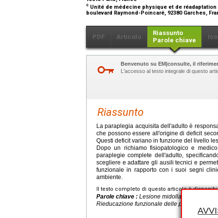
c
Unité de médecine physique et de réadaptation (
boulevard Raymond-Poincaré, 92380 Garches, Fr
Riassunto
PDF
Articolo
Ico
Parole chiave
Benvenuto su EM|consulte, il riferimen
L'accesso al testo integrale di questo ar
Riassunto
La paraplegia acquisita dell'adulto è responsabi
che possono essere all'origine di deficit second
Questi deficit variano in funzione del livello 
Dopo un richiamo fisiopatologico e medico d
paraplegie complete dell'adulto, specificand
scegliere e adattare gli ausili tecnici e perm
funzionale in rapporto con i suoi segni clinici
ambiente.
Il testo completo di questo articolo è disponibi
Parole chiave :
Lesione midollare, Paraplegi
Rieducazione funzionale delle paraplegie comp
AVV