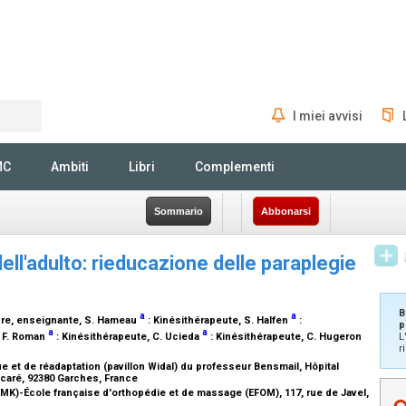
I miei avvisi
Rechercher
MC
Ambiti
Libri
Complementi
Sommario
Abbonarsi
dell'adulto: rieducazione delle paraplegie
B
a
a
re, enseignante
, S. Hameau
:
Kinésithérapeute
, S. Halfen
:
p
a
a
, F. Roman
:
Kinésithérapeute
, C. Ucieda
:
Kinésithérapeute
, C. Hugeron
L
r
 et de réadaptation (pavillon Widal) du professeur Bensmail, Hôpital
caré, 92380 Garches, France
FMK)-École française d'orthopédie et de massage (EFOM), 117, rue de Javel,