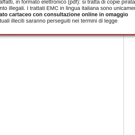
affatti, in formato elettronico (pdf): si tratta di copie pirata
nto illegali. I trattati EMC in lingua italiana sono unicame
ato cartaceo con consultazione online in omaggio
uali illeciti saranno perseguiti nei termini di legge
[
]
ion»
() ()