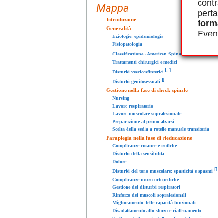
contr
Mappa
perta
Introduzione
form
Generalità
Event
Eziologie, epidemiologia
Fisiopatologia
Classificazione «American Spinal Injury Associat
Trattamenti chirurgici e medici
[
,
]
Disturbi vescicosfinterici
[
]
Disturbi genitosessuali
Gestione nella fase di shock spinale
Nursing
Lavoro respiratorio
Lavoro muscolare sopralesionale
Preparazione al primo alzarsi
Scelta della sedia a rotelle manuale transitoria
Paraplegia nella fase di rieducazione
Complicanze cutanee e trofiche
Disturbi della sensibilità
Dolore
[
]
Disturbi del tono muscolare: spasticità e spasmi
Complicanze neuro-ortopediche
Gestione dei disturbi respiratori
Rinforzo dei muscoli sopralesionali
Miglioramento delle capacità funzionali
Disadattamento allo sforzo e riallenamento