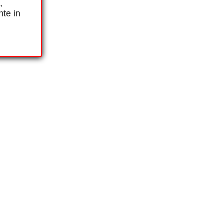
,
nte in