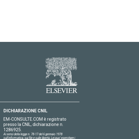
DICHIARAZIONE CNIL
EM-CONSULTE.COM è registrato
presso la CNIL, dichiarazione n.
1286925.
Ai sensi della legge n. 78-17 del 6 gennaio 1978
sull'informatica, sui file e sulle libertà, Lei puo' esercitare i