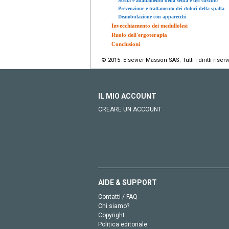
Scelta e adattamento della sedia e del cuscino
Prevenzione e trattamento dei dolori della spalla
Deambulazione con apparecchi
Invecchiamento dei medullolesi
Ruolo dell'ergoterapia
Conclusioni
© 2015 Elsevier Masson SAS. Tutti i diritti riserva
IL MIO ACCOUNT
CREARE UN ACCOUNT
AIDE & SUPPORT
Contatti / FAQ
Chi siamo?
Copyright
Politica editoriale