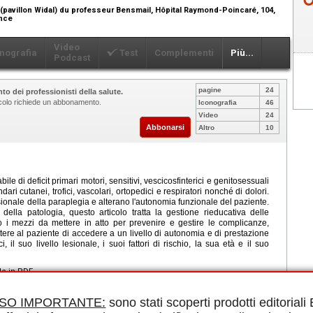
pavillon Widal) du professeur Bensmail, Hôpital Raymond-Poincaré, 104,
ance
Video
nografia
Test
Complementi
Più...
Podcast
pagine
24
to dei professionisti della salute.
ticolo richiede un abbonamento.
Iconografia
46
Video
24
Abbonarsi
Altro
10
le di deficit primari motori, sensitivi, vescicosfinterici e genitosessuali
ari cutanei, trofici, vascolari, ortopedici e respiratori nonché di dolori.
lesionale della paraplegia e alterano l'autonomia funzionale del paziente.
ella patologia, questo articolo tratta la gestione rieducativa delle
o i mezzi da mettere in atto per prevenire e gestire le complicanze,
ettere al paziente di accedere a un livello di autonomia e di prestazione
, il suo livello lesionale, i suoi fattori di rischio, la sua età e il suo
le in PDF.
a completa, Prevenzione delle complicanze delle paraplegie complete,
lete, Riallenamento allo sforzo, Qualità di vita
ISO IMPORTANTE:
sono stati scoperti prodotti editorial