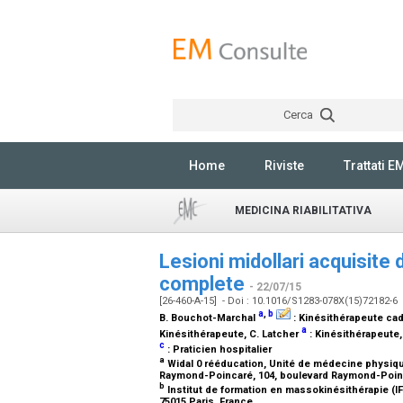
Cerca
Home
Riviste
Trattati E
MEDICINA RIABILITATIVA
Lesioni midollari acquisite 
complete
- 22/07/15
[26-460-A-15] - Doi : 10.1016/S1283-078X(15)72182-6
a
,
b
B. Bouchot-Marchal
:
Kinésithérapeute cad
a
Kinésithérapeute
, C. Latcher
:
Kinésithérapeute
c
:
Praticien hospitalier
a
Widal 0 rééducation, Unité de médecine physique
Raymond-Poincaré, 104, boulevard Raymond-Poin
b
Institut de formation en massokinésithérapie (I
75015 Paris, France