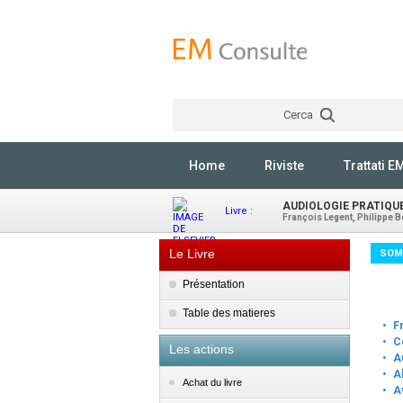
Cerca
Home
Riviste
Trattati E
AUDIOLOGIE PRATIQU
Livre :
François Legent, Philippe Bo
Le Livre
SOM
Présentation
Table des matieres
·
F
·
C
Les actions
·
A
·
A
Achat du livre
·
A