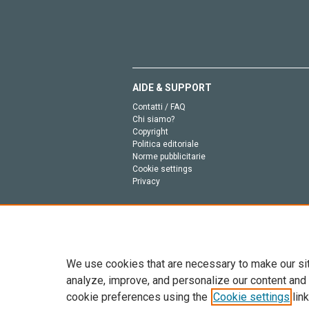
AIDE & SUPPORT
Contatti / FAQ
Chi siamo?
Copyright
Politica editoriale
Norme pubblicitarie
Cookie settings
Privacy
We use cookies that are necessary to make our si
analyze, improve, and personalize our content and
cookie preferences using the
Cookie settings
link
Tutto il contenuto di questo sito: Copyright © 2026 