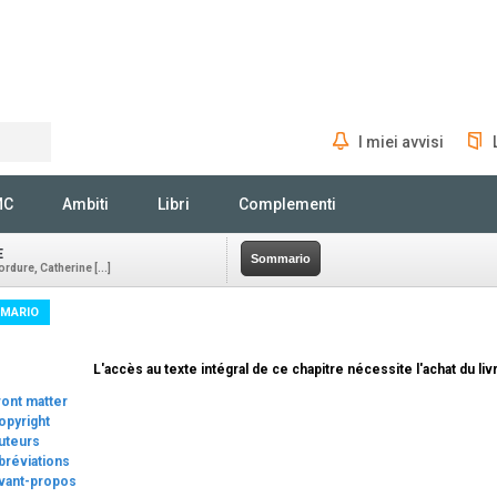
I miei avvisi
Rechercher
MC
Ambiti
Libri
Complementi
E
Sommario
rdure, Catherine [...]
MARIO
L'accès au texte intégral de ce chapitre nécessite l'achat du livr
ront matter
opyright
uteurs
bréviations
vant-propos