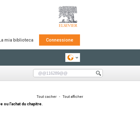
La mia biblioteca
Connessione
Tout cacher
-
Tout afficher
e ou l'achat du chapitre.