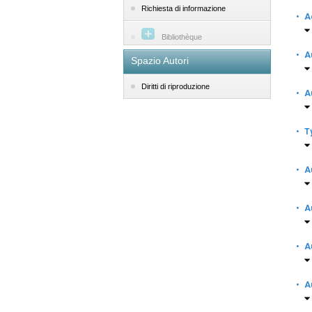
Richiesta di informazione
·
A
Bibliothèque
·
A
Spazio Autori
Diritti di riproduzione
·
A
·
T
·
A
·
A
·
A
·
A