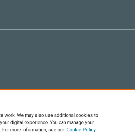
te work. We may also use additional cookies to
 your digital experience. You can manage your
. For more information, see our
Cookie Policy
Elsevier, i suoi licenziatari e contributori. Tutti i diritti sono riservati. Inclusi dirit