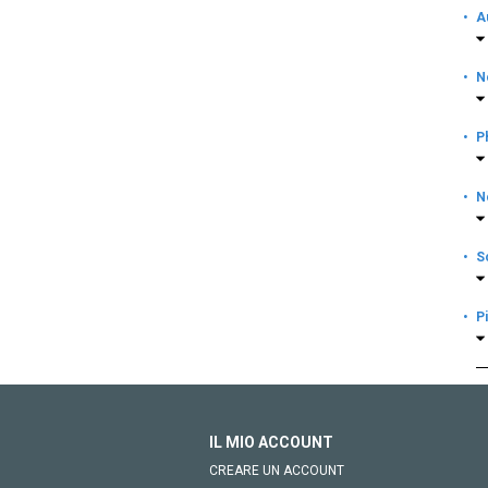
·
A
·
N
·
P
·
N
·
S
·
P
IL MIO ACCOUNT
CREARE UN ACCOUNT