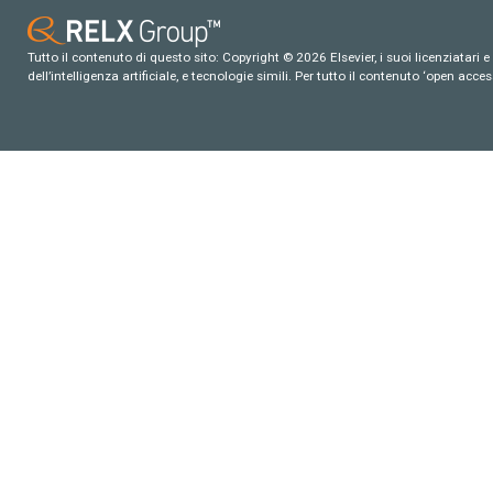
Tutto il contenuto di questo sito: Copyright © 2026 Elsevier, i suoi licenziatari e c
dell’intelligenza artificiale, e tecnologie simili. Per tutto il contenuto ‘open ac