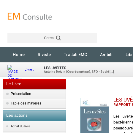
Cerca
Rechercher
Home
Riviste
Trattati EMC
Ambiti
Libr
LES UVÉITES
Livre :
Antoine Brézin (Coordonné par), SFO - Socié [...]
Le Livre
Présentation
LES UVÉ
Table des matieres
RAPPORT S
Les actions
Les uvéite
bactérienn
Achat du livre
pseudouvéi