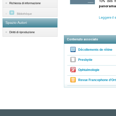
10% des h
Richiesta di informazione
panorama
Bibliothèque
Leggere il 
Spazio Autori
Diritti di riproduzione
Contenuto associato
Décollements de rétine
Presbytie
Ophtalmologie
Revue Francophone d'Ort