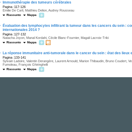
·
Immunothérapie des tumeurs cérébrales
Pagina :117-126
Emilie De Carli, Matthieu Delion, Audrey Rousseau
Riassunto
Mappa
·
Évaluation des lymphocytes infiltrant la tumeur dans les cancers du sein :
internationales 2014 ?
Pagina :127-132
Natacha Joyon, Manal Kordahi, Cécile Blanc-Fournier, Magali Lacroix-Triki
Riassunto
Mappa
·
La réponse immunitaire anti-tumorale dans le cancer du sein : état des lieux
Pagina :133-141
Sylvain Ladoire, Valentin Derangère, Laurent Arnould, Marion Thibaudin, Bruno Coudert, Ve
Fumoleau, François Ghiringhelli
Riassunto
Mappa