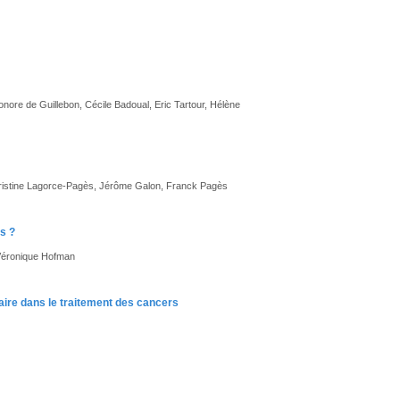
nore de Guillebon, Cécile Badoual, Eric Tartour, Hélène
 Christine Lagorce-Pagès, Jérôme Galon, Franck Pagès
s ?
, Véronique Hofman
taire dans le traitement des cancers