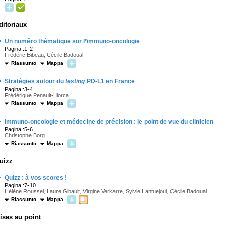
ditoriaux
·
Un numéro thématique sur l’immuno-oncologie
Pagina :1-2
Frédéric Bibeau, Cécile Badoual
Riassunto
Mappa
·
Stratégies autour du
testing
PD-L1 en France
Pagina :3-4
Frédérique Penault-Llorca
Riassunto
Mappa
·
Immuno-oncologie et médecine de précision : le point de vue du clinicien
Pagina :5-6
Christophe Borg
Riassunto
Mappa
uizz
·
Quizz : à vos scores !
Pagina :7-10
Hélène Roussel, Laure Gibault, Virgine Verkarre, Sylvie Lantuejoul, Cécile Badoual
Riassunto
Mappa
ises au point