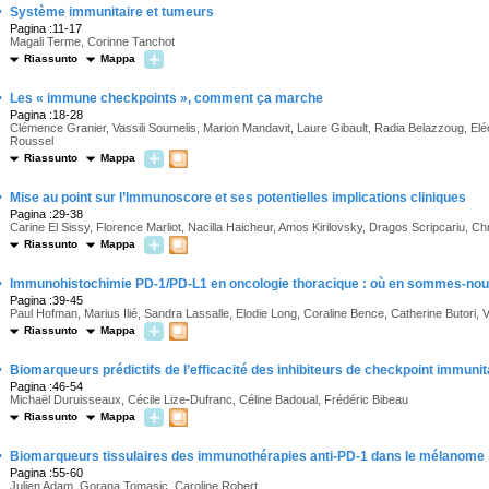
·
Système immunitaire et tumeurs
Pagina :11-17
Magali Terme, Corinne Tanchot
Riassunto
Mappa
·
Les « immune checkpoints », comment ça marche
Pagina :18-28
Clémence Granier, Vassili Soumelis, Marion Mandavit, Laure Gibault, Radia Belazzoug, Eléo
Roussel
Riassunto
Mappa
·
Mise au point sur l’Immunoscore et ses potentielles implications cliniques
Pagina :29-38
Carine El Sissy, Florence Marliot, Nacilla Haicheur, Amos Kirilovsky, Dragos Scripcariu,
Riassunto
Mappa
·
Immunohistochimie PD-1/PD-L1 en oncologie thoracique : où en sommes-nou
Pagina :39-45
Paul Hofman, Marius Ilié, Sandra Lassalle, Elodie Long, Coraline Bence, Catherine Butori
Riassunto
Mappa
·
Biomarqueurs prédictifs de l’efficacité des inhibiteurs de checkpoint immuni
Pagina :46-54
Michaël Duruisseaux, Cécile Lize-Dufranc, Céline Badoual, Frédéric Bibeau
Riassunto
Mappa
·
Biomarqueurs tissulaires des immunothérapies anti-PD-1 dans le mélanome
Pagina :55-60
Julien Adam, Gorana Tomasic, Caroline Robert