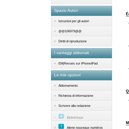
Spazio Autori
É
Istruzioni per gli autori
@@106979@@
Diritti di riproduzione
I vantaggi abbonati
EM|Revues sur iPhone/iPad
Le mie opzioni
Abbonamento
Q
Richiesta di informazione
Scrivere alla redazione
Bibliothèque
M
Alerte nouveaux numéros