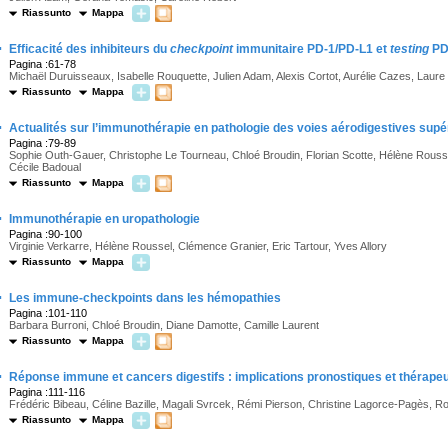
Riassunto
Mappa
·
Efficacité des inhibiteurs du
checkpoint
immunitaire PD-1/PD-L1 et
testing
PD-
Pagina :61-78
Michaël Duruisseaux, Isabelle Rouquette, Julien Adam, Alexis Cortot, Aurélie Cazes, Laure 
Riassunto
Mappa
·
Actualités sur l’immunothérapie en pathologie des voies aérodigestives supé
Pagina :79-89
Sophie Outh-Gauer, Christophe Le Tourneau, Chloé Broudin, Florian Scotte, Hélène Rousse
Cécile Badoual
Riassunto
Mappa
·
Immunothérapie en uropathologie
Pagina :90-100
Virginie Verkarre, Hélène Roussel, Clémence Granier, Eric Tartour, Yves Allory
Riassunto
Mappa
·
Les immune-checkpoints dans les hémopathies
Pagina :101-110
Barbara Burroni, Chloé Broudin, Diane Damotte, Camille Laurent
Riassunto
Mappa
·
Réponse immune et cancers digestifs : implications pronostiques et thérape
Pagina :111-116
Frédéric Bibeau, Céline Bazille, Magali Svrcek, Rémi Pierson, Christine Lagorce-Pagès, 
Riassunto
Mappa