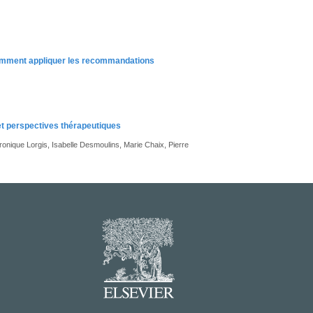
 comment appliquer les recommandations
 et perspectives thérapeutiques
ronique Lorgis, Isabelle Desmoulins, Marie Chaix, Pierre