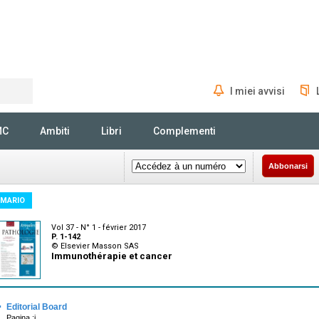
I miei avvisi
Rechercher
MC
Ambiti
Libri
Complementi
Abbonarsi
MARIO
Vol 37 - N° 1 - février 2017
P. 1-142
© Elsevier Masson SAS
Immunothérapie et cancer
·
Editorial Board
Pagina :i