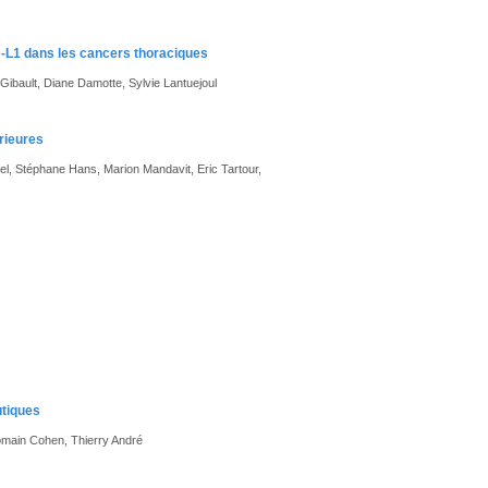
L1 dans les cancers thoraciques
Gibault, Diane Damotte, Sylvie Lantuejoul
rieures
l, Stéphane Hans, Marion Mandavit, Eric Tartour,
utiques
Romain Cohen, Thierry André