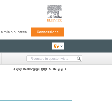
La mia biblioteca
Connessione
@@150162@@
|
@@150163@@