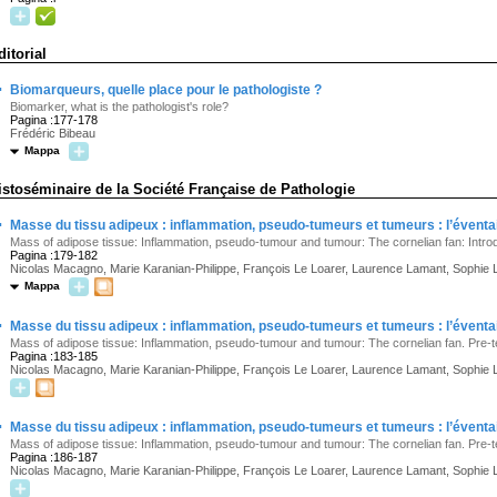
ditorial
·
Biomarqueurs, quelle place pour le pathologiste ?
Biomarker, what is the pathologist's role?
Pagina :177-178
Frédéric Bibeau
Mappa
istoséminaire de la Société Française de Pathologie
·
Masse du tissu adipeux : inflammation, pseudo-tumeurs et tumeurs : l’éventail
Mass of adipose tissue: Inflammation, pseudo-tumour and tumour: The cornelian fan: Intro
Pagina :179-182
Nicolas Macagno, Marie Karanian-Philippe, François Le Loarer, Laurence Lamant, Sophie 
Mappa
·
Masse du tissu adipeux : inflammation, pseudo-tumeurs et tumeurs : l’éventail
Mass of adipose tissue: Inflammation, pseudo-tumour and tumour: The cornelian fan. Pre-t
Pagina :183-185
Nicolas Macagno, Marie Karanian-Philippe, François Le Loarer, Laurence Lamant, Sophie 
·
Masse du tissu adipeux : inflammation, pseudo-tumeurs et tumeurs : l’éventail
Mass of adipose tissue: Inflammation, pseudo-tumour and tumour: The cornelian fan. Pre-t
Pagina :186-187
Nicolas Macagno, Marie Karanian-Philippe, François Le Loarer, Laurence Lamant, Sophie 