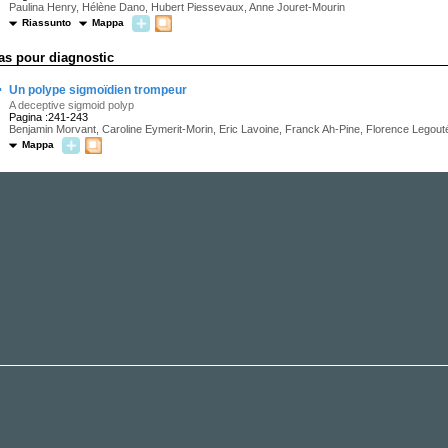
Paulina Henry, Hélène Dano, Hubert Piessevaux, Anne Jouret-Mourin
Riassunto
Mappa
as pour diagnostic
·
Un polype sigmoïdien trompeur
A deceptive sigmoid polyp
Pagina :241-243
Benjamin Morvant, Caroline Eymerit-Morin, Eric Lavoine, Franck Ah-Pine, Florence Legouté
Mappa