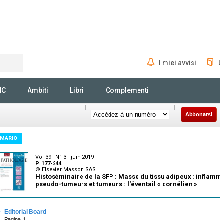
I miei avvisi
Rechercher
MC
Ambiti
Libri
Complementi
Abbonarsi
MARIO
Vol 39 - N° 3 - juin 2019
P. 177-244
© Elsevier Masson SAS
Histoséminaire de la SFP : Masse du tissu adipeux : inflam
pseudo-tumeurs et tumeurs : l'éventail « cornélien »
·
Editorial Board
Pagina :i