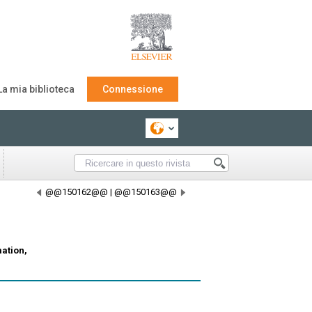
La mia biblioteca
Connessione
@@150162@@
|
@@150163@@
mation,