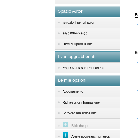
Spazio Autori
E
Istruzioni per gli autori
@@106979@@
Diritti di riproduzione
H
I vantaggi abbonati
EM|Revues sur iPhone/iPad
Le mie opzioni
Abbonamento
Richiesta di informazione
Scrivere alla redazione
Bibliothèque
Alerte nouveaux numéros