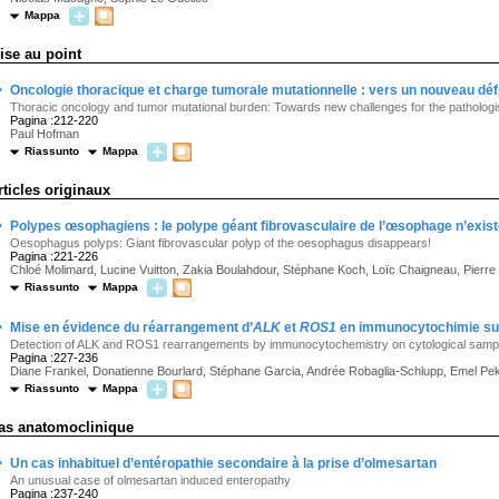
Mappa
ise au point
·
Oncologie thoracique et charge tumorale mutationnelle : vers un nouveau défi
Thoracic oncology and tumor mutational burden: Towards new challenges for the pathologi
Pagina :212-220
Paul Hofman
Riassunto
Mappa
rticles originaux
·
Polypes œsophagiens : le polype géant fibrovasculaire de l’œsophage n’existe
Oesophagus polyps: Giant fibrovascular polyp of the oesophagus disappears!
Pagina :221-226
Chloé Molimard, Lucine Vuitton, Zakia Boulahdour, Stéphane Koch, Loïc Chaigneau, Pierr
Riassunto
Mappa
·
Mise en évidence du réarrangement d’
ALK
et
ROS1
en immunocytochimie sur 
Detection of ALK and ROS1 rearrangements by immunocytochemistry on cytological samp
Pagina :227-236
Diane Frankel, Donatienne Bourlard, Stéphane Garcia, Andrée Robaglia-Schlupp, Emel Peker,
Riassunto
Mappa
as anatomoclinique
·
Un cas inhabituel d’entéropathie secondaire à la prise d’olmesartan
An unusual case of olmesartan induced enteropathy
Pagina :237-240