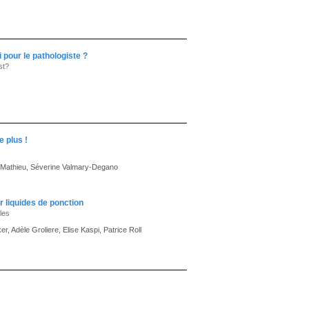
 pour le pathologiste ?
st?
 plus !
e Mathieu, Séverine Valmary-Degano
liquides de ponction
les
 Adèle Groliere, Elise Kaspi, Patrice Roll