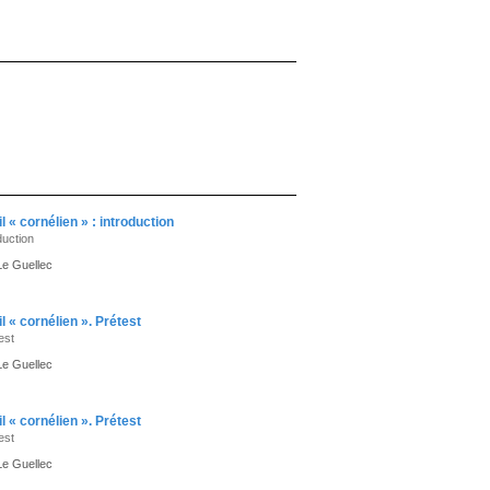
 « cornélien » : introduction
duction
Le Guellec
 « cornélien ». Prétest
est
Le Guellec
 « cornélien ». Prétest
est
Le Guellec