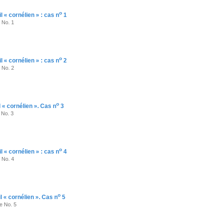
o
 « cornélien » : cas n
1
 No. 1
o
 « cornélien » : cas n
2
 No. 2
o
 « cornélien ». Cas n
3
 No. 3
o
 « cornélien » : cas n
4
 No. 4
o
 « cornélien ». Cas n
5
e No. 5