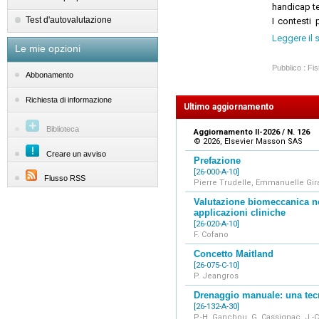
handicap t
Test d'autovalutazione
I contesti 
rieducazio
Leggere il 
Le mie opzioni
gruppi plur
sono, invec
Pubblico : Fis
Abbonamento
parti del c
integrati, n
Richiesta di informazione
Il contenut
Ultimo aggiornamento
individuali 
Biblioteca
Aggiornamento II-2026 / N. 126
video, algor
© 2026, Elsevier Masson SAS
on-line e i
Creare un avviso
Prefazione
[26-000-A-10]
Flusso RSS
Pierre Trudelle, Emmanuelle Gira
Valutazione biomeccanica nel
applicazioni cliniche
[26-020-A-10]
F. Cofano
Concetto Maitland
[26-075-C-10]
P. Jeangros
Drenaggio manuale: una tecni
[26-132-A-30]
P.-H. Ganchou, G. Cassignac, J.-C