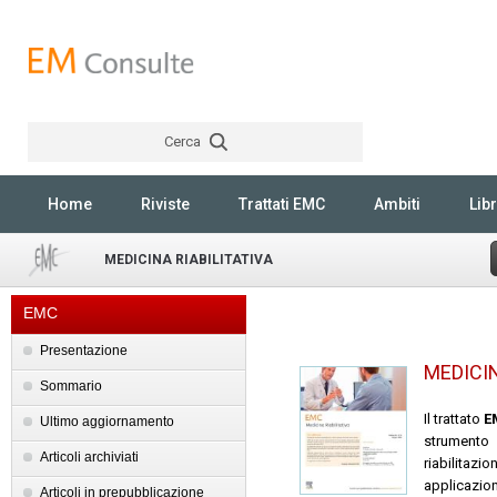
Cerca
Rechercher
Home
Riviste
Trattati EMC
Ambiti
Libr
MEDICINA RIABILITATIVA
EMC
Presentazione
MEDICIN
Sommario
Il trattato
E
Ultimo aggiornamento
strumento 
Articoli archiviati
riabilitazio
applicazion
Articoli in prepubblicazione