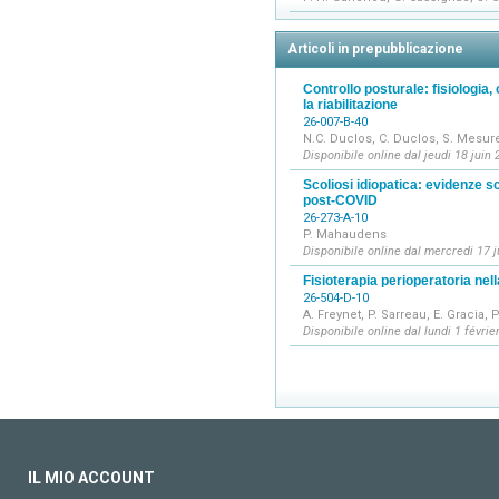
Articoli in prepubblicazione
Controllo posturale: fisiologia, 
la riabilitazione
26-007-B-40
N.C. Duclos, C. Duclos, S. Mesur
Disponibile online dal jeudi 18 juin
Scoliosi idiopatica: evidenze sc
post-COVID
26-273-A-10
P. Mahaudens
Disponibile online dal mercredi 17 
Fisioterapia perioperatoria nel
26-504-D-10
A. Freynet, P. Sarreau, E. Gracia, P
Disponibile online dal lundi 1 févrie
IL MIO ACCOUNT