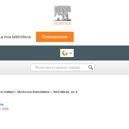
La mia biblioteca
Connessione
rattato « Medicina Riabilitativa ». Nell'attesa, se è
one
o 2026