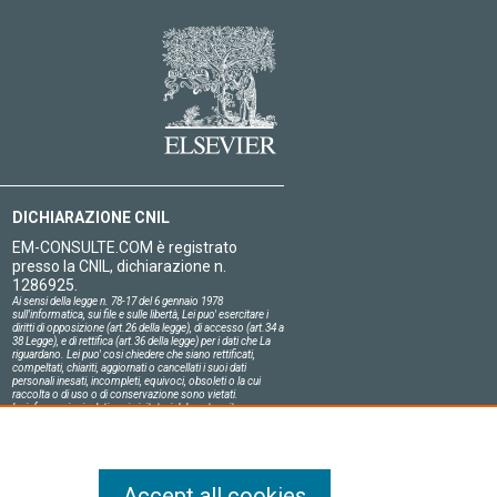
DICHIARAZIONE CNIL
EM-CONSULTE.COM è registrato
presso la CNIL, dichiarazione n.
1286925.
Ai sensi della legge n. 78-17 del 6 gennaio 1978
sull'informatica, sui file e sulle libertà, Lei puo' esercitare i
diritti di opposizione (art.26 della legge), di accesso (art.34 a
38 Legge), e di rettifica (art.36 della legge) per i dati che La
riguardano. Lei puo' cosi chiedere che siano rettificati,
compeltati, chiariti, aggiornati o cancellati i suoi dati
personali inesati, incompleti, equivoci, obsoleti o la cui
raccolta o di uso o di conservazione sono vietati.
Le informazioni relative ai visitatori del nostro sito,
compresa la loro identità, sono confidenziali.
Il responsabile del sito si impegna sull'onore a rispettare le
condizioni legali di confidenzialità applicabili in Francia e a
non divulgare tali informazioni a terzi.
Accept all cookies