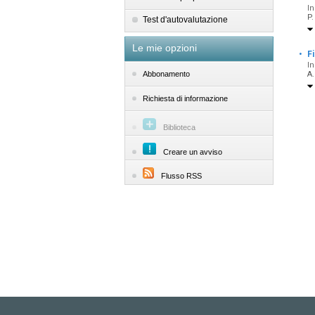
In
P
Test d'autovalutazione
Le mie opzioni
·
F
In
A.
Abbonamento
Richiesta di informazione
Biblioteca
Creare un avviso
Flusso RSS