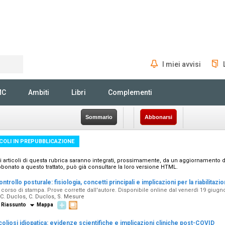
I miei avvisi
Rechercher
MC
Ambiti
Libri
Complementi
Sommario
Abbonarsi
COLI IN PREPUBBLICAZIONE
i articoli di questa rubrica saranno integrati, prossimamente, da un aggiornamento del t
bonato a questo trattato, può già consultare la loro versione HTML.
ntrollo posturale: fisiologia, concetti principali e implicazioni per la riabilitazi
 corso di stampa. Prove corrette dall'autore. Disponibile online dal venerdì 19 giugn
C. Duclos, C. Duclos, S. Mesure
Riassunto
Mappa
coliosi idiopatica: evidenze scientifiche e implicazioni cliniche post-COVID