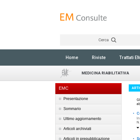
Cerca
Home
Riviste
Trattati E
MEDICINA RIABILITATIVA
EMC
ARTI
Presentazione
Gl
ab
Sommario
·
Co
In
Ultimo aggiornamento
N.
Articoli archiviati
·
Articoli in prepubblicazione
S