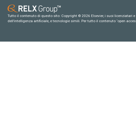
Tutto il contenuto di questo sito: Copyright © 2026 Elsevier, i suoi licenziatari e c
dell’intelligenza artificiale, e tecnologie simili. Per tutto il contenuto ‘open ac