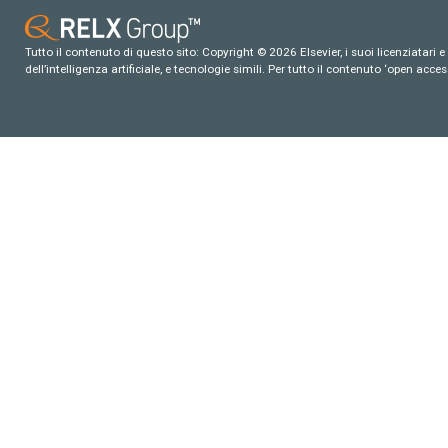
Tutto il contenuto di questo sito: Copyright © 2026 Elsevier, i suoi licenziatari e c
dell’intelligenza artificiale, e tecnologie simili. Per tutto il contenuto ‘open ac