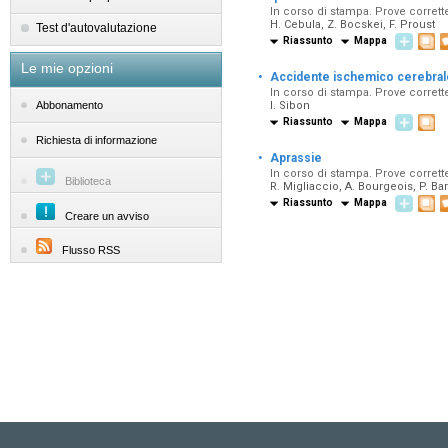
In corso di stampa. Prove corrett
H. Cebula, Z. Bocskei, F. Proust
Test d'autovalutazione
Riassunto
Mappa
Le mie opzioni
·
Accidente ischemico cerebrale 
In corso di stampa. Prove corrette
I. Sibon
Abbonamento
Riassunto
Mappa
Richiesta di informazione
·
Aprassie
In corso di stampa. Prove corrett
Biblioteca
R. Migliaccio, A. Bourgeois, P. B
Riassunto
Mappa
Creare un avviso
Flusso RSS