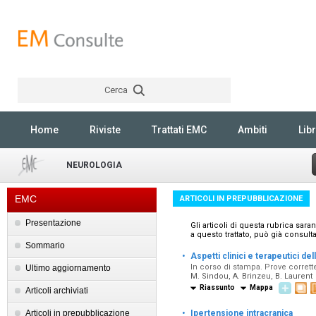
Cerca
Rechercher
Home
Riviste
Trattati EMC
Ambiti
Libr
NEUROLOGIA
EMC
ARTICOLI IN PREPUBBLICAZIONE
Presentazione
Gli articoli di questa rubrica sar
a questo trattato, può già consult
Sommario
·
Aspetti clinici e terapeutici de
In corso di stampa. Prove corrette
Ultimo aggiornamento
M. Sindou, A. Brinzeu, B. Laurent
Riassunto
Mappa
Articoli archiviati
·
Articoli in prepubblicazione
Ipertensione intracranica