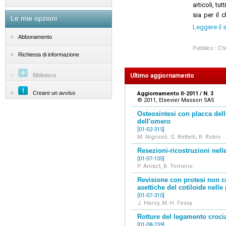
articoli, tut
sia per il 
Le mie opzioni
Protesi tot
Leggere il 
tricomparti
Abbonamento
Questo trat
Pubblico : Chi
di volta in
Richiesta di informazione
abbonati n
Buona lettu
Ultimo aggiornamento
Biblioteca
La redazio
Creare un avviso
Aggiornamento II-2011 / N. 3
© 2011, Elsevier Masson SAS
Osteosintesi con placca delle
dell'omero
[01-02-315]
M. Nigrisoli, G. Bettelli, R. Rotini
Resezioni-ricostruzioni nell
[01-07-105]
P. Anract, B. Tomeno
Revisione con protesi non c
asettiche del cotiloide nelle 
[01-07-310]
J. Henry, M.-H. Fessy
Rotture del legamento croci
[01-08-239]