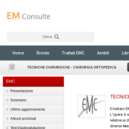
Cerca
Rechercher
Home
Riviste
Trattati EMC
Ambiti
Libr
TECNICHE CHIRURGICHE - CHIRURGIA ORTOPEDICA
EMC
Presentazione
TECNIC
Sommario
Il trattato
Ultimo aggiornamento
L'opera è s
Articoli archiviati
relative ai 
diverse
te
Test d'autovalutazione