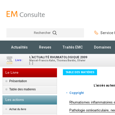
Rechercher
Service C
Rechercher
Actualités
Revues
Traités EMC
Domaines
L'ACTUALITÉ RHUMATOLOGIQUE 2009
Livre :
Marcel-Francis Kahn, Thomas Bardin, Olivier
[...]
Le Livre
TABLE DES MATIÈRES
Présentation
L'accès au text
Table des matieres
·
Copyright
Les actions
Rhumatismes inflammatoires 
Achat du livre
Pathologie ostéoarticulaire, ne