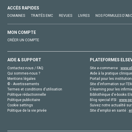
ACCÈS RAPIDES
DOMAINES
TRAITÉS EMC
REVUES
LIVRES
NOS FORMULES D'AB
MON COMPTE
CRÉER UN COMPTE
AIDE & SUPPORT
PLATEFORMES ELSE
Contactez-nous / FAQ
Site e-commerce :
www.el
Qui sommes-nous ?
Aide à la pratique clinique
Mentions légales
Portail pour les institution
© - Avertissements
Site d'information sur l'E
Termes et conditions d'utilisation
E-learning pour les infirmi
Politique rédactionnelle
Bibliothèque d'e-books Els
Politique publicitaire
Blog special IFSI :
www.gen
Cookie settings
Suivez notre actualité sur
Politique de la vie privée
Site d'emploi en santé :
e