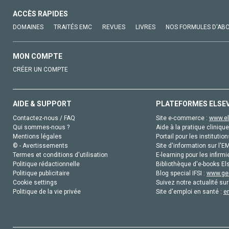
ACCÈS RAPIDES
DOMAINES
TRAITÉS EMC
REVUES
LIVRES
NOS FORMULES D'AB
MON COMPTE
CRÉER UN COMPTE
AIDE & SUPPORT
PLATEFORMES ELSE
Contactez-nous / FAQ
Site e-commerce :
www.el
Qui sommes-nous ?
Aide à la pratique clinique
Mentions légales
Portail pour les institution
© - Avertissements
Site d'information sur l'E
Termes et conditions d'utilisation
E-learning pour les infirmi
Politique rédactionnelle
Bibliothèque d'e-books Els
Politique publicitaire
Blog special IFSI :
www.gen
Cookie settings
Suivez notre actualité sur
Politique de la vie privée
Site d'emploi en santé :
e