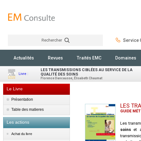
Rechercher
Service C
Rechercher
Actualités
Revues
Traités EMC
Domaines
LES TRANSMISSIONS CIBLÉES AU SERVICE DE LA
Livre :
QUALITÉ DES SOINS
Florence Dancausse, Élisabeth Chaumat
Le Livre
Présentation
LES TRA
Table des matieres
GUIDE MÉT
Les actions
Les transm
soins
et al
Achat du livre
transmissio