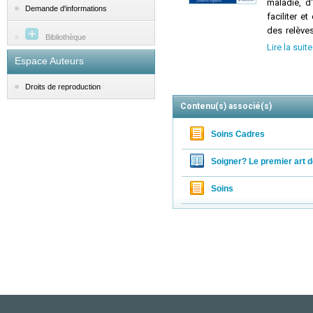
maladie, d
Demande d'informations
faciliter e
des relèves
Bibliothèque
dans les c
Lire la suite
interdisci
Espace Auteurs
illustré p
évaluation
Droits de reproduction
d'utilisat
Contenu(s) associé(s)
transmissio
Le concours
Soins Cadres
patient inf
par les so
Soigner? Le premier art de
bien de l'é
les institu
Soins
édition de
ciblées da
consacré 
qualité d
d'améliora
clinique d
chemins c