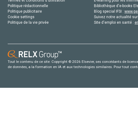
Termes et conditions d'utilisation
E-learning pour les infirmi
Politique rédactionnelle
Bibliothèque d'e-books Els
Politique publicitaire
Blog special IFSI :
www.gen
Cookie settings
Suivez notre actualité sur
Politique de la vie privée
Site d'emploi en santé :
e
Tout le contenu de ce site: Copyright © 2026 Elsevier, ses concédants de licence e
de données, a la formation en IA et aux technologies similaires. Pour tout con