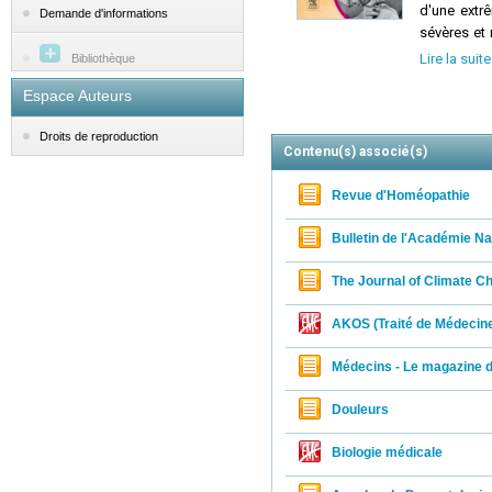
d'une extr
Demande d'informations
sévères et
des
symptô
Lire la suite
Bibliothèque
la
bronchio
Espace Auteurs
d'effort
. D
qu'elle di
Droits de reproduction
kinésithér
Contenu(s) associé(s)
champ d'ap
pédiatrique
Revue d'Homéopathie
fournis po
perfection
Bulletin de l'Académie N
la compréhe
que des ex
The Journal of Climate C
L'ouvrage 
l'
imagerie
AKOS (Traité de Médecin
Médecins - Le magazine d
Douleurs
Biologie médicale