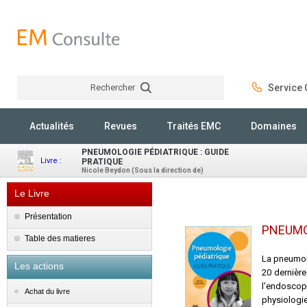
Rechercher
Service C
Rechercher
Actualités
Revues
Traités EMC
Domaines
PNEUMOLOGIE PÉDIATRIQUE : GUIDE
Livre :
PRATIQUE
Nicole Beydon (Sous la direction de)
Le Livre
Présentation
PNEUMOL
Table des matieres
La pneumolo
Les actions
20 dernièr
l'endoscop
Achat du livre
physiologi