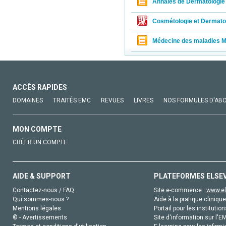
Annales de Dermatologie 
Cosmétologie et Dermatol
Médecine des maladies M
ACCÈS RAPIDES
DOMAINES
TRAITÉS EMC
REVUES
LIVRES
NOS FORMULES D'AB
MON COMPTE
CRÉER UN COMPTE
AIDE & SUPPORT
PLATEFORMES ELSE
Contactez-nous / FAQ
Site e-commerce :
www.el
Qui sommes-nous ?
Aide à la pratique clinique
Mentions légales
Portail pour les institution
© - Avertissements
Site d'information sur l'E