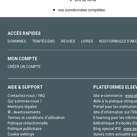
vos coordonnées complètes.
ACCÈS RAPIDES
DOMAINES
TRAITÉS EMC
REVUES
LIVRES
NOS FORMULES D'AB
MON COMPTE
CRÉER UN COMPTE
AIDE & SUPPORT
PLATEFORMES ELSE
Contactez-nous / FAQ
Site e-commerce :
www.el
Qui sommes-nous ?
Aide à la pratique clinique
Mentions légales
Portail pour les institution
© - Avertissements
Site d'information sur l'E
Termes et conditions d'utilisation
E-learning pour les infirmi
Politique rédactionnelle
Bibliothèque d'e-books Els
Politique publicitaire
Blog special IFSI :
www.gen
Cookie settings
Suivez notre actualité sur