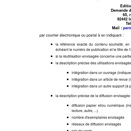
Editi
Demande d'
65, 
92442 I
Tél
Mail :
per
par courrier électronique ou postal à en indiquant :
la référence exacte du contenu souhaité, en p
échéant le numéro de publication et le titre de l
si la réutilisation envisagée concerne une parti
la description précise des utilisations envisagée
intégration dans un ouvrage (indiquer le
intégration dans un article de revue (ind
intégration dans un autre support (à p
la description précise de la diffusion envisagée 
diffusion papier et/ou numérique (in
lecture, autre, ...)
nombre d'exemplaires envisagés
réseaux de diffusion envisagés
prix de vente