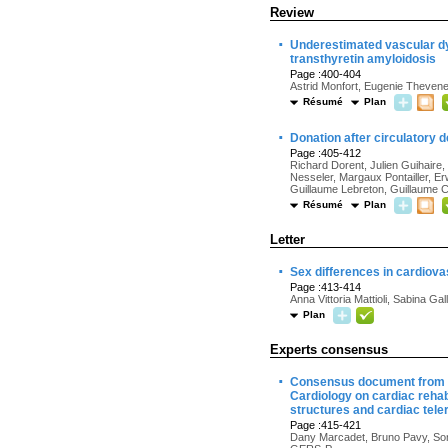
Review
·
Underestimated vascular dysf
transthyretin amyloidosis
Page :400-404
Astrid Monfort, Eugenie Theven
Résumé
Plan
·
Donation after circulatory 
Page :405-412
Richard Dorent, Julien Guihaire
Nesseler, Margaux Pontailler, Er
Guillaume Lebreton, Guillaume 
Résumé
Plan
Letter
·
Sex differences in cardiova
Page :413-414
Anna Vittoria Mattioli, Sabina Gal
Plan
Experts consensus
·
Consensus document from th
Cardiology on cardiac rehabil
structures and cardiac teler
Page :415-421
Dany Marcadet, Bruno Pavy, Soni