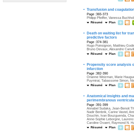
·
Transfusion and coagulatio
Page :365-373
Philipp Pfeiffer, Vanessa Buchh
Résumé
Plan
·
Death on waiting list for tr
predictive factors
Page :374-381
Hugo Poinsignon, Matthieu Godin
Bruno Devaux, Alexandre Canvil
Résumé
Plan
·
Propensity score analysis 
infarction
Page :382-390
Orianne Weizman, Marie Hauguel
Puymirat, Tabassome Simon, Nico
Résumé
Plan
·
Anatomical insights and ma
perimembranous ventricular
Page :391-399
Annabel Sudaka, Jean-Benoit Tha
Nadir Benbrik, Carine Vastel, An
Douchin, Ivan Bouzguenda, Char
Anne-Sophie Leborgne, Laurence 
Caroline Ovaert, Raymond N. Ha
Résumé
Plan