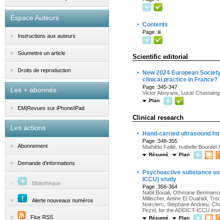
Espace Auteurs
·
Contents
Page :iii
Instructions aux auteurs
Soumettre un article
Scientific editorial
·
Droits de reproduction
New 2024 European Society o
clinical practice in France?
Page :345-347
Les + abonnés
Victor Aboyans, Lucie Chastain
Plan
EM|Revues sur iPhone/iPad
Clinical research
Les actions
·
Hand-carried ultrasound for
Page :348-355
Abonnement
Mathilde Faillé, Isabelle Bourde
Résumé
Plan
Demande d'informations
·
Psychoactive substance use 
ICCU) study
Bibliothèque
Page :356-364
Nabil Bouali, Othmane Benmansour
Millischer, Amine El Ouahidi, Tr
Alerte nouveaux numéros
Noirclerc, Stéphane Andrieu, Ch
Pezel, for the ADDICT-ICCU inve
Flux RSS
Résumé
Plan