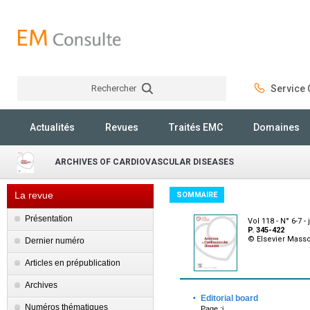
Rechercher
Service C
Rechercher
Actualités
Revues
Traités EMC
Domaines
ARCHIVES OF CARDIOVASCULAR DISEASES
La revue
SOMMAIRE
Présentation
Vol 118 - N° 6-7 -
P. 345-422
© Elsevier Mass
Dernier numéro
Articles en prépublication
Archives
·
Editorial board
Numéros thématiques
Page :i