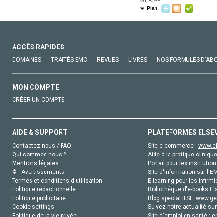
GERS-P
Plan
ACCÈS RAPIDES
DOMAINES
TRAITÉS EMC
REVUES
LIVRES
NOS FORMULES D'AB
MON COMPTE
CRÉER UN COMPTE
AIDE & SUPPORT
PLATEFORMES ELSE
Contactez-nous / FAQ
Site e-commerce :
www.el
Qui sommes-nous ?
Aide à la pratique clinique
Mentions légales
Portail pour les institution
© - Avertissements
Site d'information sur l'E
Termes et conditions d'utilisation
E-learning pour les infirmi
Politique rédactionnelle
Bibliothèque d'e-books Els
Politique publicitaire
Blog special IFSI :
www.gen
Cookie settings
Suivez notre actualité sur
Politique de la vie privée
Site d'emploi en santé :
e