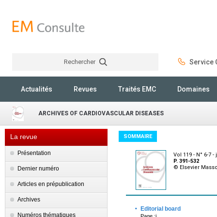
Rechercher
Service C
Rechercher
Actualités
Revues
Traités EMC
Domaines
ARCHIVES OF CARDIOVASCULAR DISEASES
La revue
SOMMAIRE
Présentation
Vol 119 - N° 6-7 -
P. 391-532
© Elsevier Mass
Dernier numéro
Articles en prépublication
Archives
·
Editorial board
Numéros thématiques
Page :i