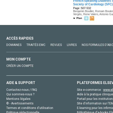
French-speaking Diabetes S
Society of Cardiology (SFC)
Page :507-532
Benjamin Bouillet, Romain Boules
Vergès, Rene Valero, Antonio Ga
Plan
ACCÈS RAPIDES
DOMAINES
TRAITÉS EMC
REVUES
LIVRES
NOS FORMULES D'AB
MON COMPTE
CRÉER UN COMPTE
AIDE & SUPPORT
PLATEFORMES ELSE
Contactez-nous / FAQ
Site e-commerce :
www.el
Qui sommes-nous ?
Aide à la pratique clinique
Mentions légales
Portail pour les institution
© - Avertissements
Site d'information sur l'E
Termes et conditions d'utilisation
E-learning pour les infirmi
Politique rédactionnelle
Bibliothèque d'e-books Els