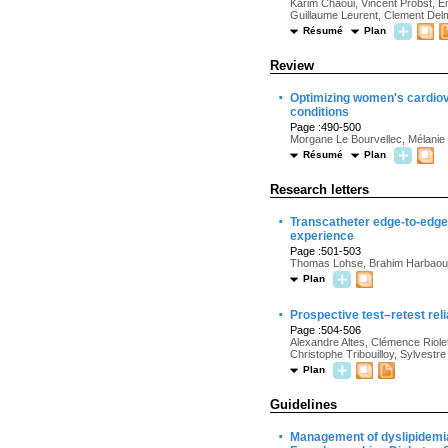
Karim Chaoui, Vincent Probst, E
Guillaume Leurent, Clement De
Résumé
Plan
Review
·
Optimizing women's cardiovas
conditions
Page :490-500
Morgane Le Bourvellec, Mélanie 
Résumé
Plan
Research letters
·
Transcatheter edge-to-edge 
experience
Page :501-503
Thomas Lohse, Brahim Harbaoui, 
Plan
·
Prospective test–retest rel
Page :504-506
Alexandre Altes, Clémence Riolet
Christophe Tribouilloy, Sylvest
Plan
Guidelines
·
Management of dyslipidemia