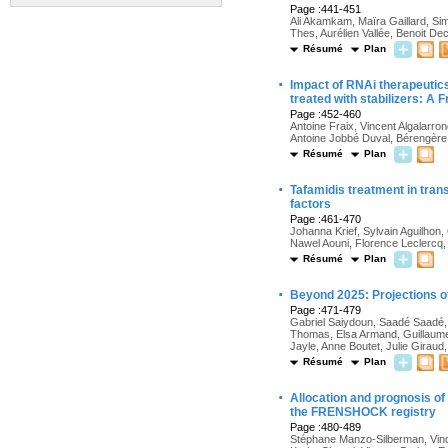
Page :441-451
Ali Akamkam, Maïra Gaillard, S
Thes, Aurélien Vallée, Benoit De
Résumé
Plan
·
Impact of RNAi therapeutics 
treated with stabilizers: A 
Page :452-460
Antoine Fraix, Vincent Algalarron
Antoine Jobbé Duval, Bérengère 
Résumé
Plan
·
Tafamidis treatment in tran
factors
Page :461-470
Johanna Krief, Sylvain Aguilhon,
Nawel Aouni, Florence Leclercq,
Résumé
Plan
·
Beyond 2025: Projections o
Page :471-479
Gabriel Saiydoun, Saadé Saadé, 
Thomas, Elsa Armand, Guillaume 
Jayle, Anne Boutet, Julie Girau
Résumé
Plan
·
Allocation and prognosis of
the FRENSHOCK registry
Page :480-489
Stéphane Manzo-Silberman, Vincen