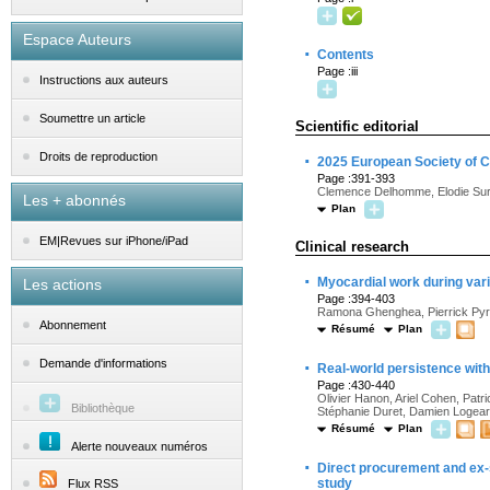
Espace Auteurs
·
Contents
Page :iii
Instructions aux auteurs
Soumettre un article
Scientific editorial
·
Droits de reproduction
2025 European Society of C
Page :391-393
Clemence Delhomme, Elodie Surg
Les + abonnés
Plan
EM|Revues sur iPhone/iPad
Clinical research
·
Myocardial work during vario
Les actions
Page :394-403
Ramona Ghenghea, Pierrick Pyra,
Abonnement
Résumé
Plan
·
Demande d'informations
Real-world persistence with 
Page :430-440
Olivier Hanon, Ariel Cohen, Patr
Bibliothèque
Stéphanie Duret, Damien Logeart
Résumé
Plan
Alerte nouveaux numéros
·
Direct procurement and ex-s
study
Flux RSS