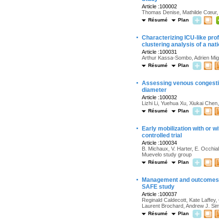
Article :100002
Thomas Denise, Mathilde Cœur, 
Résumé
Plan
·
Characterizing ICU-like prof
clustering analysis of a na
Article :100031
Arthur Kassa-Sombo, Adrien Migeo
Résumé
Plan
·
Assessing venous congestion
diameter
Article :100032
Lizhi Li, Yuehua Xu, Xiukai Che
Résumé
Plan
·
Early mobilization with or w
controlled trial
Article :100034
B. Michaux, V. Harter, E. Occhial
Muevelo study group
Résumé
Plan
·
Management and outcomes i
SAFE study
Article :100037
Reginald Caldecott, Kate Laffey
Laurent Brochard, Andrew J. Sim
Résumé
Plan