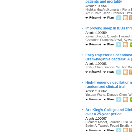
patients and mortality
Article :100054
Nishkantha Arulkumaran, Fiona D
Artur Paiva, Jean-Francois Tims
Résumé
Plan
·
Improving sleep in ICUs thr
Article :100059
Xavier Drouot, Quentin Heraud, 
Chatellier, François Arrivé, Syl
Résumé
Plan
·
Early trajectories of antib
Gram-negative bacteria: A 
Article :100063
Zhihui Chen, Xiangru Ye, Jing W
Résumé
Plan
·
High-frequency oscillation 
randomized clinical trial
Article :100062
Yuxuan Wang, Dongyu Chen, Wei 
Résumé
Plan
·
Are King’s College and Clichy
over a 25-year period
Article :100067
Clément Monet, Laurène Fusi, Ya
Bader Al Taweel, Fouad Belafia
Résumé
Plan