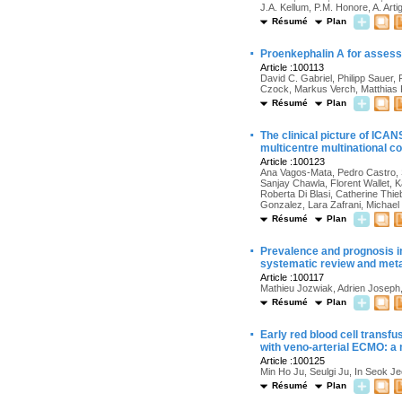
J.A. Kellum, P.M. Honore, A. Art
Résumé
Plan
·
Proenkephalin A for assessin
Article :100113
David C. Gabriel, Philipp Sauer,
Czock, Markus Verch, Matthias K
Résumé
Plan
·
The clinical picture of ICANS
multicentre multinational c
Article :100123
Ana Vagos-Mata, Pedro Castro, S
Sanjay Chawla, Florent Wallet, K
Roberta Di Blasi, Catherine Thi
Gonzalez, Lara Zafrani, Michael 
Résumé
Plan
·
Prevalence and prognosis im
systematic review and met
Article :100117
Mathieu Jozwiak, Adrien Joseph, 
Résumé
Plan
·
Early red blood cell transfu
with veno-arterial ECMO: a 
Article :100125
Min Ho Ju, Seulgi Ju, In Seok
Résumé
Plan