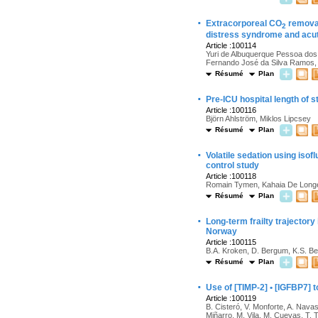
·
Extracorporeal CO
removal
2
distress syndrome and acut
Article :100114
Yuri de Albuquerque Pessoa dos 
Fernando José da Silva Ramos, M
Résumé
Plan
·
Pre-ICU hospital length of s
Article :100116
Björn Ahlström, Miklos Lipcsey
Résumé
Plan
·
Volatile sedation using iso
control study
Article :100118
Romain Tymen, Kahaia De Longea
Résumé
Plan
·
Long-term frailty trajectory
Norway
Article :100115
B.A. Kroken, D. Bergum, K.S. Ber
Résumé
Plan
·
Use of [TIMP-2] • [IGFBP7] 
Article :100119
B. Cisteró, V. Monforte, A. Nava
Miñarro, M. Vila, M. Cuevas, T. 