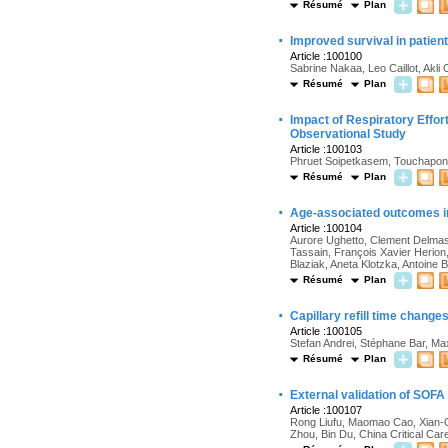
Résumé
Plan
·
Improved survival in patien
Article :100100
Sabrine Nakaa, Leo Caillot, Akli
Résumé
Plan
·
Impact of Respiratory Effor
Observational Study
Article :100103
Phruet Soipetkasem, Touchapong
Résumé
Plan
·
Age-associated outcomes in
Article :100104
Aurore Ughetto, Clement Delmas,
Tassain, François Xavier Herion
Blaziak, Aneta Klotzka, Antoine 
Résumé
Plan
·
Capillary refill time chang
Article :100105
Stefan Andrei, Stéphane Bar, M
Résumé
Plan
·
External validation of SOFA
Article :100107
Rong Liufu, Maomao Cao, Xian-Q
Zhou, Bin Du, China Critical Car