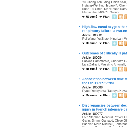
Yu-Chang Yeh, Ming-Chieh Shih, 
Hsiang-Wei Hu, Hsuan-Yu Chen,
Kuan-Fu Chen, Rishikesan Kamal
Martin, the IMPACT Group
Résumé
Plan
·
High-flow nasal oxygen ther
respiratory failure: a two-ce
Article :100081
Rui Wang, Yu Zhao, Ning Lan, Wa
Résumé
Plan
·
Outcomes of critically ill 
Article :100084
Fabiola Cammarota, Charlotte De
Lara Zafrani, Massimo Antonelli, 
Résumé
Plan
·
Association between time to
the OPTPRESS trial
Article :100088
Ryuto Yokoyama, Tatsuya Haya
Résumé
Plan
·
Discrepancies between decla
injury in French intensive c
Article :100077
Loïz Stephan, Renaud Prevel, Cha
Garin, Jimmy Garraud, Chloé Gis
Basnier, Marc Mikulski, Jonathan