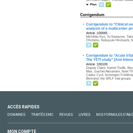
Plan
Corrigendum
·
Corrigendum to “Clinical ou
analysis of a multicenter p
Article :100065
Michihito Kyo, Yu Kawazoe, Take
Ohshimo, Nobuyuki Hirohashi, 
·
Corrigendum to “Acute hYpEr
The YETI study” [Ann Inten
Article :100109
Dupuis Claire, Kamel Toufik, Bey
Max, Gachet Alexandre, Noel Th
Cadoz Cyril, Schortgen Frédériq
Bertrand, the SRLF trial groups
ACCÈS RAPIDES
DOMAINES
TRAITÉS EMC
REVUES
LIVRES
NOS FORMULES D'AB
MON COMPTE