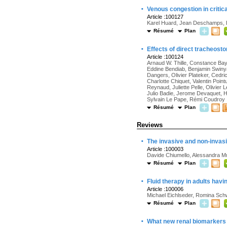
·
Venous congestion in criti
Article :100127
Karel Huard, Jean Deschamps, E
Résumé
Plan
·
Effects of direct tracheost
Article :100124
Arnaud W. Thille, Constance Ba
Eddine Bendiab, Benjamin Swin
Dangers, Olivier Plateker, Cedr
Charlotte Chiquet, Valentin Point
Reynaud, Juliette Pelle, Olivier
Julio Badie, Jerome Devaquet, H
Sylvain Le Pape, Rémi Coudroy
Résumé
Plan
Reviews
·
The invasive and non-invasi
Article :100003
Davide Chiumello, Alessandra M
Résumé
Plan
·
Fluid therapy in adults hav
Article :100006
Michael Eichlseder, Romina Schw
Résumé
Plan
·
What new renal biomarkers t