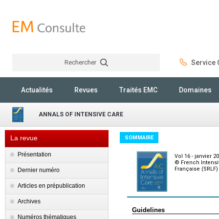
Rechercher
Service C
Rechercher
Actualités
Revues
Traités EMC
Domaines
ANNALS OF INTENSIVE CARE
La revue
SOMMAIRE
Présentation
Vol 16 - janvier 2
© French Intensi
Française (SRLF)
Dernier numéro
Articles en prépublication
Archives
Guidelines
Numéros thématiques