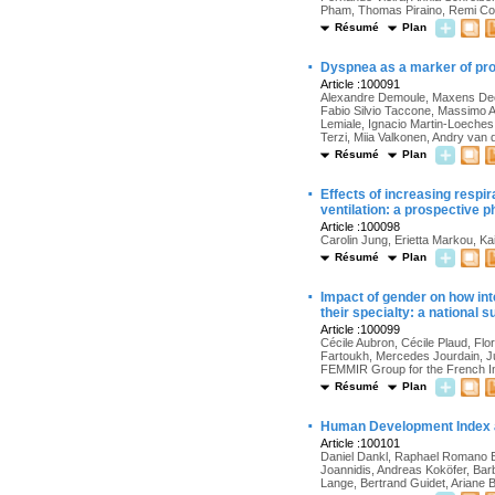
Pham, Thomas Piraino, Remi Coud
Résumé
Plan
·
Dyspnea as a marker of pro
Article :100091
Alexandre Demoule, Maxens Decav
Fabio Silvio Taccone, Massimo An
Lemiale, Ignacio Martin-Loeches
Terzi, Miia Valkonen, Andry van 
Résumé
Plan
·
Effects of increasing respir
ventilation: a prospective p
Article :100098
Carolin Jung, Erietta Markou, 
Résumé
Plan
·
Impact of gender on how int
their specialty: a national 
Article :100099
Cécile Aubron, Cécile Plaud, Flo
Fartoukh, Mercedes Jourdain, Ju
FEMMIR Group for the French In
Résumé
Plan
·
Human Development Index and
Article :100101
Daniel Dankl, Raphael Romano Br
Joannidis, Andreas Koköfer, Bar
Lange, Bertrand Guidet, Ariane 