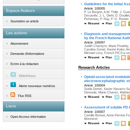
·
Guidelines for the Initial 
Article :100005
Espace Auteurs
P. Le Borgne, A.W. Thille, J. Guen
Decavèle, J.-L. Diehl, D. Douille
Pichereau, P. Ray, P.-G. Reuter, N
Soumettre un article
Résumé
Plan
Les actions
·
Diagnosis and management of
by the French National Auth
Article :100097
Abonnement
Judith Chareyre, Marie Pouletty,
Caroline Genet, Karine Kolev, An
Michael Levy, French PICS-p st
Demande d'informations
Résumé
Plan
Ecrire à la rédaction
Research Articles
·
Bibliothèque
Opioid-associated modulation
electroencephalographic s
Article :100004
Alerte nouveaux numéros
Suela Demiri, Xavier Navarro-S
Demoule, Mario Chavez, Mathie
Flux RSS
Résumé
Plan
Liens
·
Assessment of soluble PD-L
Article :100007
Camille Bonnet, Anne-Perrine F
Open Access information
Monneret
Résumé
Plan