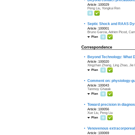
Article :100029
Peng Liu, Yongkui Ren
·
Septic Shock and RAAS Dysr
Article :100001
Bruno Garcia, Adrien Picod, Cami
Plan
Correspondence
·
Beyond Technology: What De
Article :100020
Xingzhan Zhang, Ling Zhao, Jie
Plan
·
Comment on: physiology-gui
Article :100043
Tanmoy Ghatak
Plan
·
Toward precision in diagnos
Article :100056
Xue Liu, Peng Liu
Plan
·
Venovenous extracorporeal 
Article :100069