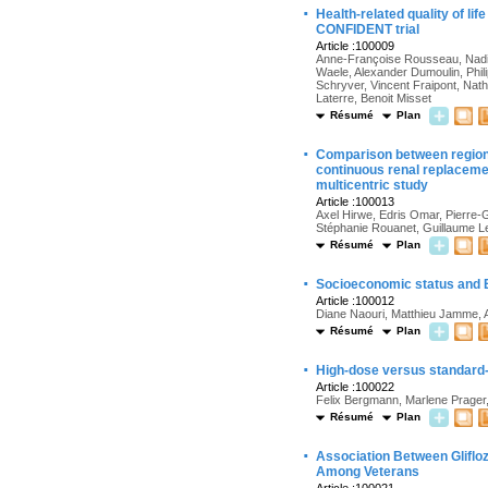
·
Health-related quality of l
CONFIDENT trial
Article :100009
Anne-Françoise Rousseau, Nadia 
Waele, Alexander Dumoulin, Phil
Schryver, Vincent Fraipont, Nat
Laterre, Benoit Misset
Résumé
Plan
·
Comparison between regional
continuous renal replaceme
multicentric study
Article :100013
Axel Hirwe, Edris Omar, Pierre-
Stéphanie Rouanet, Guillaume Le
Résumé
Plan
·
Socioeconomic status and
Article :100012
Diane Naouri, Matthieu Jamme, 
Résumé
Plan
·
High-dose versus standard-d
Article :100022
Felix Bergmann, Marlene Prager,
Résumé
Plan
·
Association Between Gliflo
Among Veterans