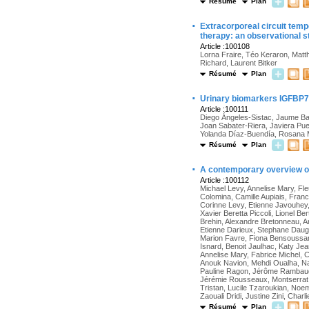
Résumé
Plan
·
Extracorporeal circuit tem
therapy: an observational s
Article :100108
Lorna Fraire, Téo Keraron, Matt
Richard, Laurent Bitker
Résumé
Plan
·
Urinary biomarkers IGFBP7 
Article :100111
Diego Ángeles-Sistac, Jaume Bal
Joan Sabater-Riera, Javiera Pu
Yolanda Díaz-Buendía, Rosana 
Résumé
Plan
·
A contemporary overview of 
Article :100112
Michael Levy, Annelise Mary, Fl
Colomina, Camille Aupiais, Fra
Corinne Levy, Etienne Javouhey,
Xavier Beretta Piccoli, Lionel 
Brehin, Alexandre Bretonneau, Ar
Etienne Darieux, Stephane Daug
Marion Favre, Fiona Bensoussan, 
Isnard, Benoit Jaulhac, Katy Jea
Annelise Mary, Fabrice Michel, 
Anouk Navion, Mehdi Oualha, Na
Pauline Ragon, Jérôme Rambaud,
Jérémie Rousseaux, Montserrat 
Tristan, Lucile Tzaroukian, Noe
Zaouali Dridi, Justine Zini, Charli
Résumé
Plan