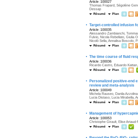
Article :100027
Thomas Frapard, Ségolène Gendr
Dessap
Résumé
Plan
·
Target-controlled infusion f
Article :100035
Alessandro Zambianchi, Tommaso 
Fulvio, Nicola Rebellato, Giulia 
Nicolò Sella, Annalisa Boscolo, 
Résumé
Plan
·
The time course of fluid re
Article :100036
Ricardo Castro, Eduardo Kattan
Résumé
Plan
·
Personalized positive-end 
review and meta-analysis
Article :100049
Michela Rauseo, Danila Azzolin
Lucia Distaso, Lucia Mirabella, A
Résumé
Plan
·
Management of hypercapnic a
Article :100053
Christophe Girault, Elise Artau
Résumé
Plan
·
Beyond the PaO
/FiO
ratio