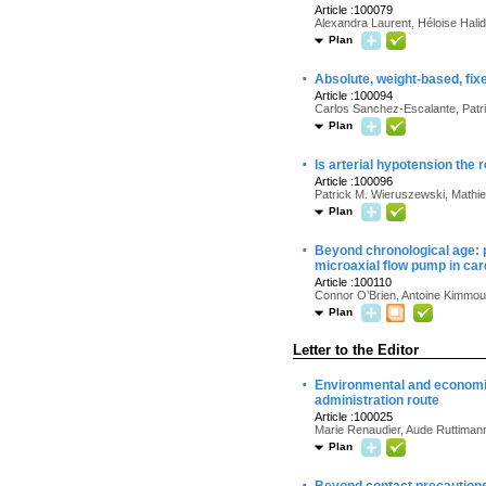
Article :100079
Alexandra Laurent, Héloise Hali
Plan
·
Absolute, weight-based, fix
Article :100094
Carlos Sanchez-Escalante, Patr
Plan
·
Is arterial hypotension the 
Article :100096
Patrick M. Wieruszewski, Mathi
Plan
·
Beyond chronological age: p
microaxial flow pump in ca
Article :100110
Connor O’Brien, Antoine Kimmou
Plan
Letter to the Editor
·
Environmental and economic
administration route
Article :100025
Marie Renaudier, Aude Ruttimann
Plan
·
Beyond contact precautions