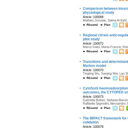
·
Comparison between invasive
physiological study
Article :100068
Mathieu Jozwiak, Salma Al Kahf
Résumé
Plan
·
Regional citrate anticoagu
pilot study
Article :100072
Marco Giani, Marta Frazzei, R
Résumé
Plan
·
Transitions and determinants
Markov model
Article :100070
Tingting Wu, Yueqing Wei, Lan Sh
Résumé
Plan
·
CytoSorb haemoadsorption in 
outcomes, the CYTOPED st
Article :100073
Gabriella Bottari, Stefania Bian
Raffaella Sagredini, Alessandro
Résumé
Plan
·
The IMPACT framework for ev
validation
Article :100078