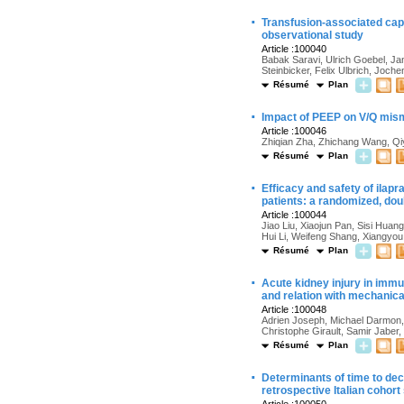
·
Transfusion-associated capi
observational study
Article :100040
Babak Saravi, Ulrich Goebel, Ja
Steinbicker, Felix Ulbrich, Joch
Résumé
Plan
·
Impact of PEEP on V/Q mismat
Article :100046
Zhiqian Zha, Zhichang Wang, Qi
Résumé
Plan
·
Efficacy and safety of ilapra
patients: a randomized, doubl
Article :100044
Jiao Liu, Xiaojun Pan, Sisi Hua
Hui Li, Weifeng Shang, Xiangyo
Résumé
Plan
·
Acute kidney injury in immun
and relation with mechanical
Article :100048
Adrien Joseph, Michael Darmon,
Christophe Girault, Samir Jaber, 
Résumé
Plan
·
Determinants of time to dec
retrospective Italian cohort