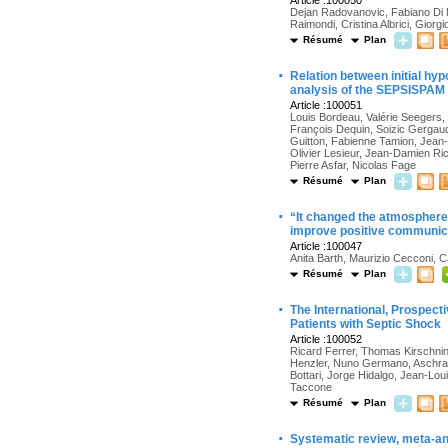
Article :100050
Dejan Radovanovic, Fabiano Di M
Raimondi, Cristina Albrici, Gior
Résumé
Plan
·
Relation between initial hyp
analysis of the SEPSISPAM 
Article :100051
Louis Bordeau, Valérie Seegers,
François Dequin, Soizic Gergau
Guitton, Fabienne Tamion, Jean-M
Olivier Lesieur, Jean-Damien Ri
Pierre Asfar, Nicolas Fage
Résumé
Plan
·
“It changed the atmosphere, 
improve positive communica
Article :100047
Anita Barth, Maurizio Cecconi, 
Résumé
Plan
·
The International, Prospect
Patients with Septic Shock
Article :100052
Ricard Ferrer, Thomas Kirschnin
Henzler, Nuno Germano, Aschraf E
Bottari, Jorge Hidalgo, Jean-Lou
Taccone
Résumé
Plan
·
Systematic review, meta-anal