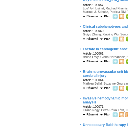
2
2
Article :100057
Lou’i Al-Husinat, Raghad Khamis
Marcus J. Schultz, Patricia RM R
Résumé
Plan
·
Clinical subphenotypes and
Article :100060
Guiyu Zhang, Xiaojing Wu, Songq
Résumé
Plan
·
Lactate in cardiogenic shock
Article :100061
Bruno Levy, Glenn Hernandez, 
Résumé
Plan
·
Brain neurovascular unit b
cerebral injury
Article :100064
Mathieu Bellal, Suzanne Goursau
Résumé
Plan
·
Invasive hemodynamic monit
analysis
Article :100071
Liliána Nagy, Petra Réka Tóth, C
Résumé
Plan
·
Unnecessary fluid therapy in 