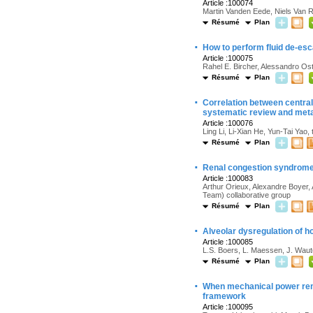
Article :100074
Martin Vanden Eede, Niels Van 
Résumé
Plan
·
How to perform fluid de-esca
Article :100075
Rahel E. Bircher, Alessandro Os
Résumé
Plan
·
Correlation between central
systematic review and met
Article :100076
Ling Li, Li-Xian He, Yun-Tai Yao
Résumé
Plan
·
Renal congestion syndrome in
Article :100083
Arthur Orieux, Alexandre Boyer, 
Team) collaborative group
Résumé
Plan
·
Alveolar dysregulation of 
Article :100085
L.S. Boers, L. Maessen, J. Waut
Résumé
Plan
·
When mechanical power rema
framework
Article :100095