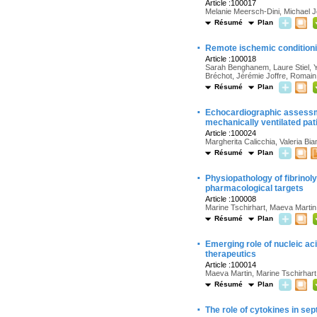
Article :100017
Melanie Meersch-Dini, Michael J
Résumé
Plan
·
Remote ischemic conditioni
Article :100018
Sarah Benghanem, Laure Stiel, Y
Bréchot, Jérémie Joffre, Romain
Résumé
Plan
·
Echocardiographic assessmen
mechanically ventilated pa
Article :100024
Margherita Calicchia, Valeria Bi
Résumé
Plan
·
Physiopathology of fibrino
pharmacological targets
Article :100008
Marine Tschirhart, Maeva Martin
Résumé
Plan
·
Emerging role of nucleic ac
therapeutics
Article :100014
Maeva Martin, Marine Tschirhart,
Résumé
Plan
·
The role of cytokines in se