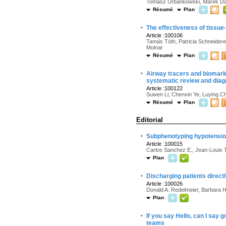
Tomasz Urbankowski, Marek D
Résumé
Plan
·
The effectiveness of tissue
Article :100106
Tamás Tóth, Patricia Schneiderei
Molnar
Résumé
Plan
·
Airway tracers and biomarke
systematic review and diag
Article :100122
Suwen Li, Chenxin Ye, Luying C
Résumé
Plan
Editorial
·
Subphenotyping hypotension
Article :100015
Carlos Sanchez E., Jean-Louis 
Plan
·
Discharging patients direc
Article :100026
Donald A. Redelmeier, Barbara Ha
Plan
·
If you say Hello, can I say 
teams