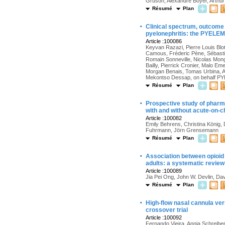
Gruson, Alexandre Boyer, Arthur
Résumé
Plan
·
Clinical spectrum, outcome 
pyelonephritis: the PYELEM
Article :100086
Keyvan Razazi, Pierre Louis Blot
Camous, Fréderic Pène, Sébastie
Romain Sonneville, Nicolas Mong
Bailly, Pierrick Cronier, Malo 
Morgan Benais, Tomas Urbina, A
Mekontso Dessap, on behalf PY
Résumé
Plan
·
Prospective study of pharma
with and without acute-on-ch
Article :100082
Emily Behrens, Christina König,
Fuhrmann, Jörn Grensemann
Résumé
Plan
·
Association between opioid i
adults: a systematic revie
Article :100089
Jia Pei Ong, John W. Devlin, Da
Résumé
Plan
·
High-flow nasal cannula ver
crossover trial
Article :100092
Fernando Vieira, Annia Schreibe