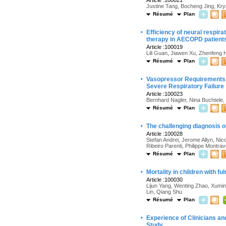
Article :100021
Justine Tang, Bocheng Jing, Kry
Résumé
Plan
·
Efficiency of neural respir
therapy in AECOPD patients
Article :100019
Lili Guan, Jiawen Xu, Zhenfeng
Résumé
Plan
·
Vasopressor Requirements a
Severe Respiratory Failure
Article :100023
Bernhard Nagler, Nina Buchtele
Résumé
Plan
·
The challenging diagnosis o
Article :100028
Stefan Andrei, Jerome Allyn, Nic
Ribeiro Parenti, Philippe Montra
Résumé
Plan
·
Mortality in children with f
Article :100030
Lijun Yang, Wenting Zhao, Xumi
Lin, Qiang Shu
Résumé
Plan
·
Experience of Clinicians an
Study