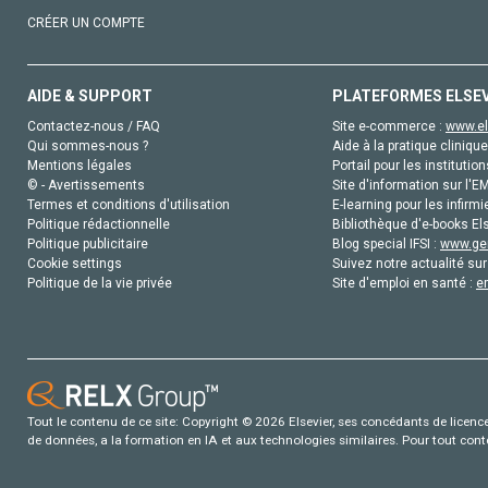
CRÉER UN COMPTE
AIDE & SUPPORT
PLATEFORMES ELSE
Contactez-nous / FAQ
Site e-commerce :
www.el
Qui sommes-nous ?
Aide à la pratique clinique
Mentions légales
Portail pour les institution
© - Avertissements
Site d'information sur l'E
Termes et conditions d'utilisation
E-learning pour les infirmi
Politique rédactionnelle
Bibliothèque d'e-books Els
Politique publicitaire
Blog special IFSI :
www.gen
Cookie settings
Suivez notre actualité sur
Politique de la vie privée
Site d'emploi en santé :
e
Tout le contenu de ce site: Copyright © 2026 Elsevier, ses concédants de licence e
de données, a la formation en IA et aux technologies similaires. Pour tout con