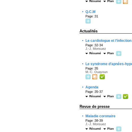
Résumé
Plan
·
Q.C.M
Page :31
Actualités
·
Le cardiologue et l’infection
Page :32-34
J.-J. Monsuez
Résumé
Plan
·
Le syndrome d’apnées-hypo
Page :35
M.-C. Ouayoun
·
Agenda
Page :35-37
Résumé
Plan
Revue de presse
·
Maladie coronaire
Page :38-39
J.-J. Monsuez
Résumé
Plan