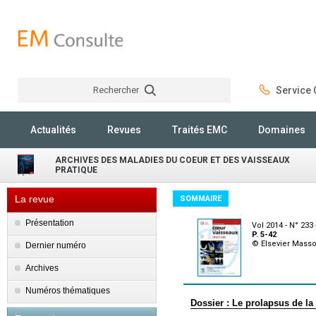
Rechercher
Service C
Rechercher
Actualités
Revues
Traités EMC
Domaines
ARCHIVES DES MALADIES DU COEUR ET DES VAISSEAUX
PRATIQUE
La revue
SOMMAIRE
Présentation
Vol 2014 - N° 23
P. 5-42
© Elsevier Mass
Dernier numéro
Archives
Numéros thématiques
Dossier : Le prolapsus de la 