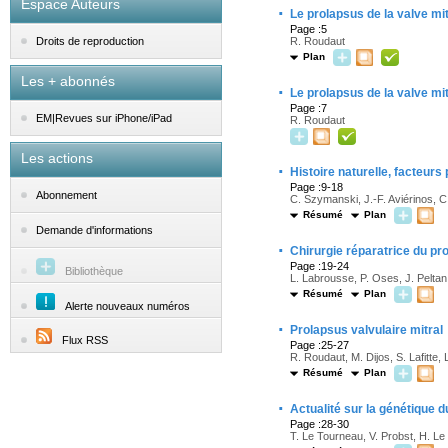
Espace Auteurs
·
Le prolapsus de la valve mi
Page :5
R. Roudaut
Droits de reproduction
Plan
Les + abonnés
·
Le prolapsus de la valve mi
Page :7
EM|Revues sur iPhone/iPad
R. Roudaut
Les actions
·
Histoire naturelle, facteurs
Page :9-18
Abonnement
C. Szymanski, J.-F. Aviérinos, C.
Résumé
Plan
Demande d'informations
·
Chirurgie réparatrice du pro
Page :19-24
Bibliothèque
L. Labrousse, P. Oses, J. Pelta
Résumé
Plan
Alerte nouveaux numéros
·
Prolapsus valvulaire mitral
Flux RSS
Page :25-27
R. Roudaut, M. Dijos, S. Lafitte,
Résumé
Plan
·
Actualité sur la génétique d
Page :28-30
T. Le Tourneau, V. Probst, H. Le