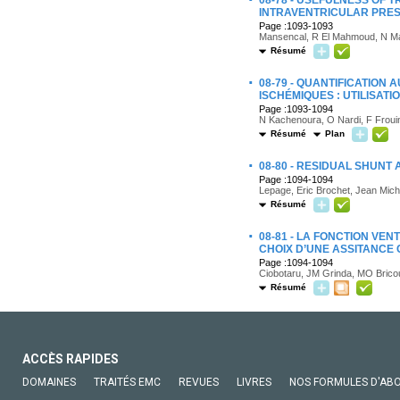
08-78 - USEFULNESS OF
INTRAVENTRICULAR PRE
Page :1093-1093
Mansencal, R El Mahmoud, N Man
Résumé
·
08-79 - QUANTIFICATION
ISCHÉMIQUES : UTILISATI
Page :1093-1094
N Kachenoura, O Nardi, F Frouin
Résumé
Plan
·
08-80 - RESIDUAL SHUN
Page :1094-1094
Lepage, Eric Brochet, Jean Mich
Résumé
·
08-81 - LA FONCTION VEN
CHOIX D’UNE ASSITANCE
Page :1094-1094
Ciobotaru, JM Grinda, MO Bricou
Résumé
ACCÈS RAPIDES
DOMAINES
TRAITÉS EMC
REVUES
LIVRES
NOS FORMULES D'AB