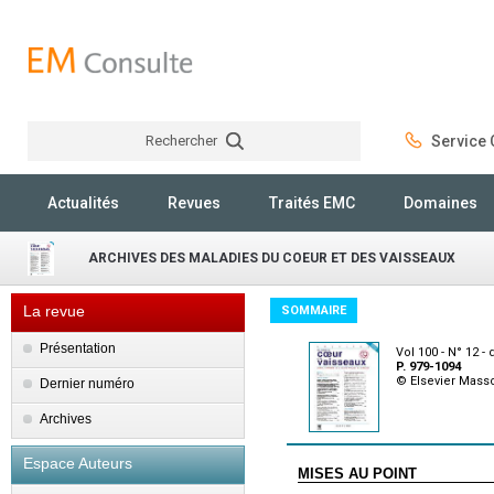
Rechercher
Service C
Rechercher
Actualités
Revues
Traités EMC
Domaines
ARCHIVES DES MALADIES DU COEUR ET DES VAISSEAUX
La revue
SOMMAIRE
Présentation
Vol 100 - N° 12 
P. 979-1094
© Elsevier Mass
Dernier numéro
Archives
Espace Auteurs
MISES AU POINT