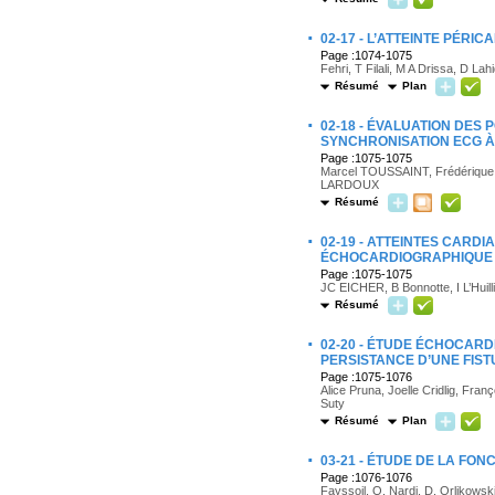
·
02-17 - L’ATTEINTE PÉR
Page :1074-1075
Fehri, T Filali, M A Drissa, D L
Résumé
Plan
·
02-18 - ÉVALUATION DE
SYNCHRONISATION ECG À L
Page :1075-1075
Marcel TOUSSAINT, Frédérique
LARDOUX
Résumé
·
02-19 - ATTEINTES CARD
ÉCHOCARDIOGRAPHIQUE
Page :1075-1075
JC EICHER, B Bonnotte, I L’Huill
Résumé
·
02-20 - ÉTUDE ÉCHOCARD
PERSISTANCE D’UNE FIS
Page :1075-1076
Alice Pruna, Joelle Cridlig, Fran
Suty
Résumé
Plan
·
03-21 - ÉTUDE DE LA FON
Page :1076-1076
Fayssoil, O. Nardi, D. Orlikowski