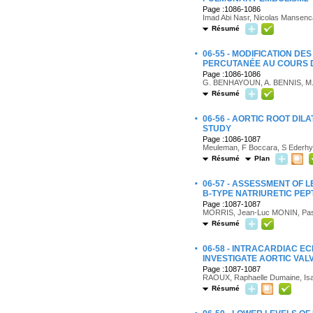
Page :1086-1086
Imad Abi Nasr, Nicolas Mansenca
Résumé
·
06-55 - MODIFICATION 
PERCUTANÉE AU COURS 
Page :1086-1086
G. BENHAYOUN, A. BENNIS, M
Résumé
·
06-56 - AORTIC ROOT DI
STUDY
Page :1086-1087
Meuleman, F Boccara, S Ederhy,
Résumé
Plan
·
06-57 - ASSESSMENT OF 
B-TYPE NATRIURETIC PEP
Page :1087-1087
MORRIS, Jean-Luc MONIN, Pas
Résumé
·
06-58 - INTRACARDIAC E
INVESTIGATE AORTIC VAL
Page :1087-1087
RAOUX, Raphaelle Dumaine, Isab
Résumé