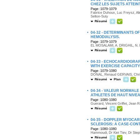
CHEZ LES SUJETS ATTEIN
Page :1079-1079
Fabrice Duhoux, Luc Freysz, Ali
Selton-Suty
Résumé
·
04-32 - DETERMINANTS O
HEMODIALYSIS.
Page :1079-1079
EL MOSALAMI, A. DRIGHIL, N.
Résumé
·
04-33 - ECHOCARDIOGRA
WITH EXERCISE CAPACITY
Page :1079-1080
DONAL, Renaud GERVAIS, Chris
Résumé
Plan
·
04-34 - VALEUR NORMALE
ATHLETES DE HAUT NIVEA
Page :1080-1080
Guerard, Vincent Griffet, Jean 
Résumé
·
04-35 - DOPPLER MYOCAR
SCLEROSIS: A CASE-CON
Page :1080-1080
Hammoudi, Dr Kiet Tiev, Dr Step
Résumé