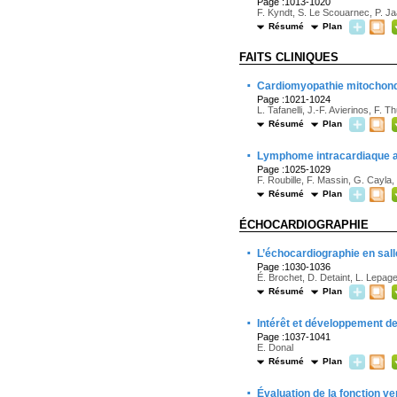
Page :1013-1020
F. Kyndt, S. Le Scouarnec, P. Ja
Résumé
Plan
FAITS CLINIQUES
·
Cardiomyopathie mitochondri
Page :1021-1024
L. Tafanelli, J.-F. Avierinos, F. 
Résumé
Plan
·
Lymphome intracardiaque av
Page :1025-1029
F. Roubille, F. Massin, G. Cayla,
Résumé
Plan
ÉCHOCARDIOGRAPHIE
·
L’échocardiographie en sal
Page :1030-1036
É. Brochet, D. Detaint, L. Lepage
Résumé
Plan
·
Intérêt et développement d
Page :1037-1041
E. Donal
Résumé
Plan
·
Évaluation de la fonction v