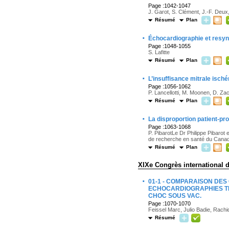
Page :1042-1047
J. Garot, S. Clément, J.-F. Deux
Résumé
Plan
·
Échocardiographie et resyn
Page :1048-1055
S. Lafitte
Résumé
Plan
·
L’insuffisance mitrale isch
Page :1056-1062
P. Lancellotti, M. Moonen, D. Zac
Résumé
Plan
·
La disproportion patient-pro
Page :1063-1068
P. PibarotLe Dr Philippe Pibarot 
de recherche en santé du Canad
Résumé
Plan
XIXe Congrès international 
·
01-1 - COMPARAISON DE
ECHOCARDIOGRAPHIES TR
CHOC SOUS VAC.
Page :1070-1070
Feissel Marc, Julio Badie, Rachi
Résumé