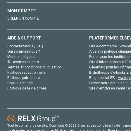
MON COMPTE
CRÉER UN COMPTE
AIDE & SUPPORT
PLATEFORMES ELSE
Contactez-nous / FAQ
Site e-commerce :
www.el
Qui sommes-nous ?
Aide à la pratique clinique
Mentions légales
Portail pour les institution
© - Avertissements
Site d'information sur l'E
Termes et conditions d'utilisation
E-learning pour les infirmi
Politique rédactionnelle
Bibliothèque d'e-books Els
Politique publicitaire
Blog special IFSI :
www.gen
Cookie settings
Suivez notre actualité sur
Politique de la vie privée
Site d'emploi en santé :
e
Tout le contenu de ce site: Copyright © 2026 Elsevier, ses concédants de licence e
de données, a la formation en IA et aux technologies similaires. Pour tout con