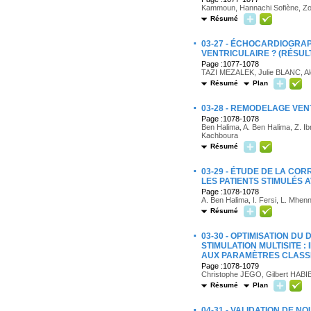
Kammoun, Hannachi Sofiène, Zou
Résumé
·
03-27 - ÉCHOCARDIOGRA
VENTRICULAIRE ? (RÉSUL
Page :1077-1078
TAZI MEZALEK, Julie BLANC, 
Résumé
Plan
·
03-28 - REMODELAGE VE
Page :1078-1078
Ben Halima, A. Ben Halima, Z. Ib
Kachboura
Résumé
·
03-29 - ÉTUDE DE LA C
LES PATIENTS STIMULÉS
Page :1078-1078
A. Ben Halima, I. Fersi, L. Mhe
Résumé
·
03-30 - OPTIMISATION 
STIMULATION MULTISITE 
AUX PARAMÈTRES CLASS
Page :1078-1079
Christophe JEGO, Gilbert HABI
Résumé
Plan
·
04-31 - VALIDATION DE 