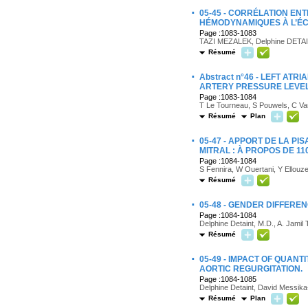
·
05-45 - CORRÉLATION EN
HÉMODYNAMIQUES À L’É
Page :1083-1083
TAZI MEZALEK, Delphine DETAI
Résumé
·
Abstract n°46 - LEFT A
ARTERY PRESSURE LEVEL
Page :1083-1084
T Le Tourneau, S Pouwels, C Va
Résumé
Plan
·
05-47 - APPORT DE LA P
MITRAL : À PROPOS DE 11
Page :1084-1084
S Fennira, W Ouertani, Y Ellouze,
Résumé
·
05-48 - GENDER DIFFERE
Page :1084-1084
Delphine Detaint, M.D., A. Jamil
Résumé
·
05-49 - IMPACT OF QUAN
AORTIC REGURGITATION.
Page :1084-1085
Delphine Detaint, David Messika
Résumé
Plan