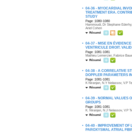
·
04-36 - MYOCARDIAL INV
TREATMENT ERA. CONTRI
STUDY
Page :1080-1080
Hammoudi, Dr Stephane Ederhy, D
Ariel Cohen
Résumé
·
04-37 - MISE EN ÉVIDEN
VENTRICULE DROIT. VALID
Page :1081-1081
Mathieu Lemercier, Fabrice Bauer
Résumé
·
04-38 - A CORRELATIVE 
DOPPLER PARAMETERS IN 
Page :1081-1081
K Niranjan, N.Y Nelassov, V.P Te
Résumé
·
04-39 - NORMAL VALUES O
GROUPS
Page :1081-1081
K. Niranjan, N.J Nelassov, V.P T
Résumé
·
04-40 - IMPROVEMENT OF
PAROXYSMAL ATRIAL FIBR