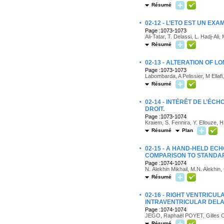
Résumé
·
02-12 - L’ETO EST UN E
Page :1073-1073
Ali-Tatar, T. Delassi, L. Hadj-Ali,
Résumé
·
02-13 - ALTERATION OF L
Page :1073-1073
Labombarda, A Pelissier, M Ellafi
Résumé
·
02-14 - INTÉRÊT DE L’
DROIT.
Page :1073-1074
Kraiem, S. Fennira, Y. Ellouze, H
Résumé
Plan
·
02-15 - A HAND-HELD EC
COMPARISON TO STANDA
Page :1074-1074
N. Alekhin Mikhail, M.N. Alekhin
Résumé
·
02-16 - RIGHT VENTRIC
INTRAVENTRICULAR DELAY
Page :1074-1074
JEGO, Raphaël POYET, Gilles 
Résumé