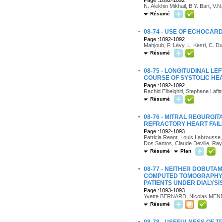
Page :1092-1092
N. Alekhin Mikhail, B.Y. Bart, V.
Résumé
·
08-74 - USE OF ECHOCAR
Page :1092-1092
Mahjoub, F. Lévy, L. Kesri, C. Dur
Résumé
·
08-75 - LONGITUDINAL L
COURSE OF SYSTOLIC HEA
Page :1092-1092
Rachid Elbelghiti, Stephane Lafi
Résumé
·
08-76 - MITRAL REGURGI
REFRACTORY HEART FAIL
Page :1092-1093
Patricia Reant, Louis Labrousse,
Dos Santos, Claude Deville, R
Résumé
Plan
·
08-77 - NEITHER DOBUT
COMPUTED TOMOGRAPHY I
PATIENTS UNDER DIALYSIS
Page :1093-1093
Yvette BERNARD, Nicolas MEN
Résumé
·