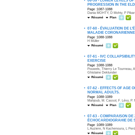
·
06-59 - LOWER LEVELS OF
PROGRESSION IN THE ELD
Page :1087-1088
Dania MOHTY, D Mohty, P Pibarot
Résumé
Plan
·
07-60 - ÉVALUATION DE 
MALADIE CORONARIENNE
Page :1088-1088
H Müller
Résumé
·
07-61 - IVC COLLAPSIBI
EXERCISE
Page :1088-1088
Pouwels, Thierry Le Tourneau, 
Ghislaine Deklunder
Résumé
·
07-62 - EFFECTS OF AGE
NORMAL ADULTS.
Page :1088-1089
Mahjoub, M. Cassol, F. Lévy, P.
Résumé
Plan
·
07-63 - COMPARAISON DE
ÉCHOCARDIOGRAHIE DE 
Page :1089-1089
L Auziere, N Kachenoura, L Perd
Résumé