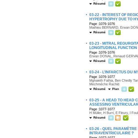
Résumé
·
03-22 - INTEREST OF RE
HYPERTROPHY DUE TO HY
Page :1076-1076
Mathieu BERNARD, Erwan DONAL
Résumé
·
03-23 - MITRAL REGURGI
LONGITUDINAL FUNCTIO
Page :1076-1076
Erwan DONAL, Renaud GERVAIS,
Résumé
·
03-24 - L’INFARCTUS D
Page :1076-1077
Mghaieth Fathia, Ben Chedly Tare
Mechmèche Rachid
Résumé
Plan
·
03-25 - A HEAD TO HEAD
ASSESSING VENTRICULAR
Page :1077-1077
H Müller, H Burri, E Fleury, I Fo
Résumé
·
03-26 - QUEL PARAMÈTR
INTRAVENTRICULAIRE ?
Page :1077-1077