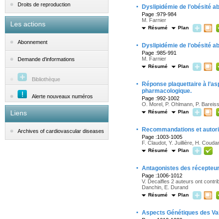
·
Droits de reproduction
Dyslipidémie de l’obésité a
Page :979-984
M. Farnier
Les actions
Résumé
Plan
Abonnement
·
Dyslipidémie de l’obésité a
Page :985-991
M. Farnier
Demande d'informations
Résumé
Plan
Bibliothèque
·
Réponse plaquettaire à l’asp
pharmacologique.
Alerte nouveaux numéros
Page :992-1002
O. Morel, P. Ohlmann, P. Bareis
Liens
Résumé
Plan
·
Recommandations et autoris
Archives of cardiovascular diseases
Page :1003-1005
F. Claudot, Y. Juillière, H. Couda
Résumé
Plan
·
Antagonistes des récepteur
Page :1006-1012
V. Decalfles 2 auteurs ont contri
Danchin, E. Durand
Résumé
Plan
·
Aspects Génétiques des Va