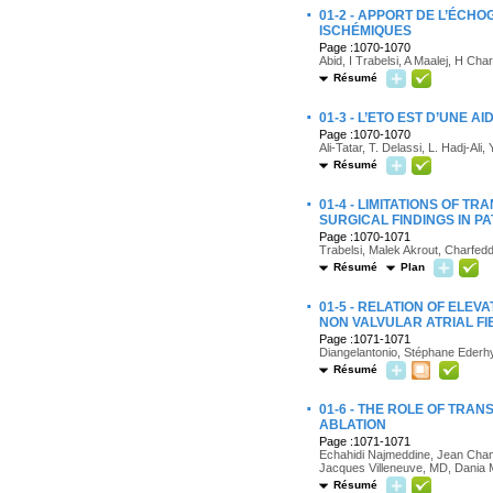
·
01-2 - APPORT DE L’ÉCH
ISCHÉMIQUES
Page :1070-1070
Abid, I Trabelsi, A Maalej, H Cha
Résumé
·
01-3 - L’ETO EST D’UNE 
Page :1070-1070
Ali-Tatar, T. Delassi, L. Hadj-Ali
Résumé
·
01-4 - LIMITATIONS OF
SURGICAL FINDINGS IN P
Page :1070-1071
Trabelsi, Malek Akrout, Charfed
Résumé
Plan
·
01-5 - RELATION OF ELE
NON VALVULAR ATRIAL FI
Page :1071-1071
Diangelantonio, Stéphane Ederhy
Résumé
·
01-6 - THE ROLE OF TRA
ABLATION
Page :1071-1071
Echahidi Najmeddine, Jean Champ
Jacques Villeneuve, MD, Dania 
Résumé