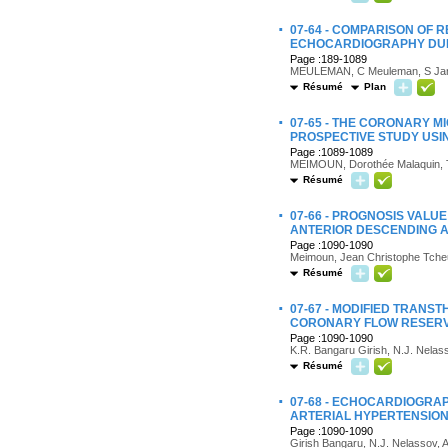
·
07-64 - COMPARISON OF 
ECHOCARDIOGRAPHY DUR
Page :189-1089
MEULEMAN, C Meuleman, S Janowe
Résumé
Plan
·
07-65 - THE CORONARY M
PROSPECTIVE STUDY US
Page :1089-1089
MEIMOUN, Dorothée Malaquin, Ta
Résumé
·
07-66 - PROGNOSIS VALU
ANTERIOR DESCENDING A
Page :1090-1090
Meimoun, Jean Christophe Tcheuf
Résumé
·
07-67 - MODIFIED TRAN
CORONARY FLOW RESER
Page :1090-1090
K.R. Bangaru Girish, N.J. Nelass
Résumé
·
07-68 - ECHOCARDIOGRA
ARTERIAL HYPERTENSION
Page :1090-1090
Girish Bangaru, N.J. Nelassov, A