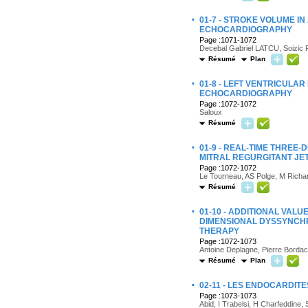
·
01-7 - STROKE VOLUME I
ECHOCARDIOGRAPHY
Page :1071-1072
Decebal Gabriel LATCU, Soizi
Résumé
Plan
·
01-8 - LEFT VENTRICULA
ECHOCARDIOGRAPHY
Page :1072-1072
Saloux
Résumé
·
01-9 - REAL-TIME THRE
MITRAL REGURGITANT JE
Page :1072-1072
Le Tourneau, AS Polge, M Richa
Résumé
·
01-10 - ADDITIONAL VA
DIMENSIONAL DYSSYNCHR
THERAPY
Page :1072-1073
Antoine Deplagne, Pierre Bordach
Résumé
Plan
·
02-11 - LES ENDOCARDIT
Page :1073-1073
Abid, I Trabelsi, H Charfeddine