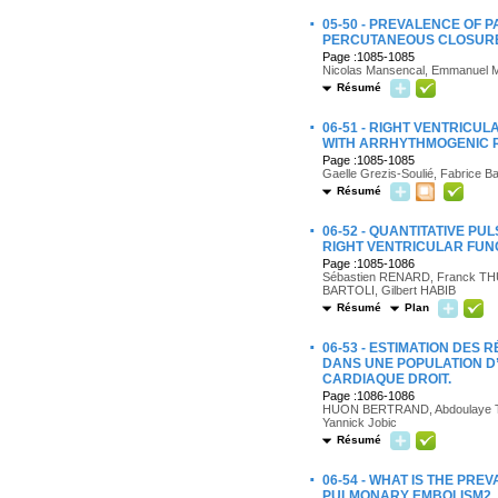
·
05-50 - PREVALENCE OF 
PERCUTANEOUS CLOSURE
Page :1085-1085
Nicolas Mansencal, Emmanuel Mit
Résumé
·
06-51 - RIGHT VENTRICU
WITH ARRHYTHMOGENIC 
Page :1085-1085
Gaelle Grezis-Soulié, Fabrice B
Résumé
·
06-52 - QUANTITATIVE P
RIGHT VENTRICULAR FUN
Page :1085-1086
Sébastien RENARD, Franck THU
BARTOLI, Gilbert HABIB
Résumé
Plan
·
06-53 - ESTIMATION DE
DANS UNE POPULATION D
CARDIAQUE DROIT.
Page :1086-1086
HUON BERTRAND, Abdoulaye Traor
Yannick Jobic
Résumé
·
06-54 - WHAT IS THE PR
PULMONARY EMBOLISM2