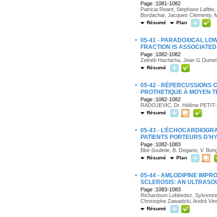
Page :1081-1082
Patricia Reant, Stephane Lafitte
Bordachar, Jacques Clementy, 
Résumé
Plan
·
05-41 - PARADOXICAL LO
FRACTION IS ASSOCIATE
Page :1082-1082
Zeineb Hachicha, Jean G Dumesni
Résumé
·
05-42 - RÉPERCUSSIONS
PROTHETIQUE À MOYEN 
Page :1082-1082
RADOJEVIC, Dr. Hélène PETIT
Résumé
·
05-43 - L’ÉCHOCARDIOGR
PATIENTS PORTEURS D’H
Page :1082-1083
Blot-Souletie, B. Degano, V. Bonga
Résumé
Plan
·
05-44 - AMLODIPINE IMP
SCLEROSIS: AN ULTRASO
Page :1083-1083
Richardson Lobbedez, Sylvestre
Christophe Zawadzki, André Vince
Résumé