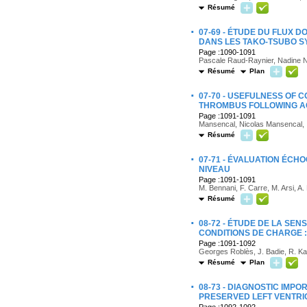
Résumé
·
07-69 - ÉTUDE DU FLUX
DANS LES TAKO-TSUBO S
Page :1090-1091
Pascale Raud-Raynier, Nadine 
Résumé
Plan
·
07-70 - USEFULNESS OF
THROMBUS FOLLOWING A
Page :1091-1091
Mansencal, Nicolas Mansencal, I
Résumé
·
07-71 - ÉVALUATION ÉC
NIVEAU
Page :1091-1091
M. Bennani, F. Carre, M. Arsi, A.
Résumé
·
08-72 - ÉTUDE DE LA SEN
CONDITIONS DE CHARGE :
Page :1091-1092
Georges Roblès, J. Badie, R. Kal
Résumé
Plan
·
08-73 - DIAGNOSTIC IMPO
PRESERVED LEFT VENTRI