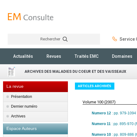
Rechercher
Service C
Rechercher
Actualités
Revues
Traités EMC
Domaines
ARCHIVES DES MALADIES DU COEUR ET DES VAISSEAUX
La revue
ARTICLES ARCHIVÉS
Présentation
Volume 100 (2007)
Dernier numéro
Numero 12
: pp. 979-109
Archives
Numero 11
: pp. 895-970 
Espace Auteurs
Numero 10
: pp. 809-886 