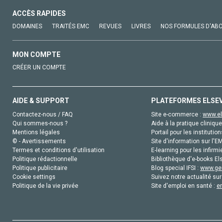
ACCÈS RAPIDES
DOMAINES
TRAITÉS EMC
REVUES
LIVRES
NOS FORMULES D'AB
MON COMPTE
CRÉER UN COMPTE
AIDE & SUPPORT
PLATEFORMES ELSE
Contactez-nous / FAQ
Site e-commerce :
www.el
Qui sommes-nous ?
Aide à la pratique clinique
Mentions légales
Portail pour les institution
© - Avertissements
Site d'information sur l'E
Termes et conditions d'utilisation
E-learning pour les infirmi
Politique rédactionnelle
Bibliothèque d'e-books Els
Politique publicitaire
Blog special IFSI :
www.gen
Cookie settings
Suivez notre actualité sur
Politique de la vie privée
Site d'emploi en santé :
e