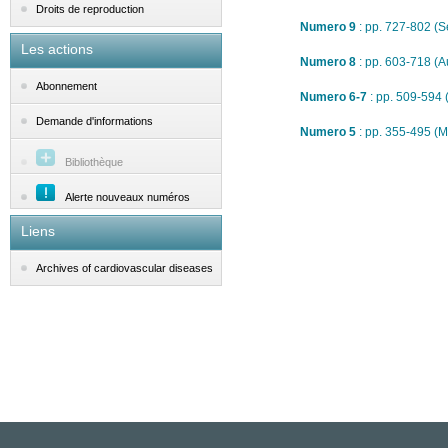
Droits de reproduction
Numero 9
: pp. 727-802 (
Les actions
Numero 8
: pp. 603-718 (
Abonnement
Numero 6-7
: pp. 509-594
Demande d'informations
Numero 5
: pp. 355-495 (
Bibliothèque
Alerte nouveaux numéros
Liens
Archives of cardiovascular diseases