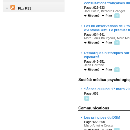
consultations françaises d
Page :625-633
Flux RSS
Joël Coste, Bernard Granger
Résumé
Plan
·
Les 80 observations de « fol
d’Antoine Ritti. Le premier t
Page :634-641
Marc-Louis Bourgeois, Marc M
Résumé
Plan
·
Remarques historiques sur 
bipolarité
Page :642-651
Jean Garrabé
Résumé
Plan
Société médico-psychologiqu
·
Séance du lundi 17 mars 20
Page :652
Communications
·
Les principes du DSM
Page :653-658
Marc-Antoine Crocq
Résumé
Plan