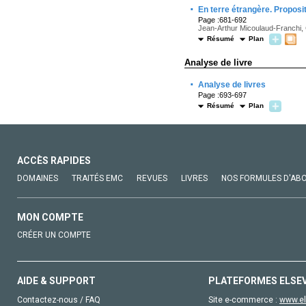
·
En terre étrangère. Proposi
Page :681-692
Jean-Arthur Micoulaud-Franchi, C
Résumé
Plan
Analyse de livre
·
Analyse de livres
Page :693-697
Résumé
Plan
ACCÈS RAPIDES
DOMAINES
TRAITÉS EMC
REVUES
LIVRES
NOS FORMULES D'AB
MON COMPTE
CRÉER UN COMPTE
AIDE & SUPPORT
PLATEFORMES ELSE
Contactez-nous / FAQ
Site e-commerce :
www.el