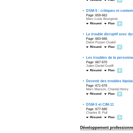
·
DSM-5 : critiques et conte
Page :659-662
Marc-Louis Bourgeois
Résumé
Plan
·
Le trouble disruptif avec d
Page :663-666
Diane Purper-Ouakil
Résumé
Plan
·
Les troubles de la personna
Page :667-670
Julien Daniel Guelfi
Résumé
Plan
·
Devenir des troubles bipola
Page :671-676
Marc Masson, Chantal Henry
Résumé
Plan
·
DSM-5 et CIM-11
Page :677-680
Charles B. Pull
Résumé
Plan
Développement professionne