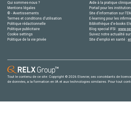
Qui sommes-nous ?
Aide à la pratique clinique
Mentions légales
Portail pour les institution
© - Avertissements
Site d'information sur l'E
Termes et conditions d'utilisation
E-learning pour les infirmi
Politique rédactionnelle
Bibliothèque d'e-books Els
Politique publicitaire
Blog special IFSI :
www.gen
Cookie settings
Suivez notre actualité sur
Politique de la vie privée
Site d'emploi en santé :
e
Tout le contenu de ce site: Copyright © 2026 Elsevier, ses concédants de licence e
de données, a la formation en IA et aux technologies similaires. Pour tout con