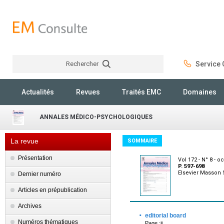
Rechercher
Service C
Rechercher
Actualités
Revues
Traités EMC
Domaines
ANNALES MÉDICO-PSYCHOLOGIQUES
La revue
SOMMAIRE
Présentation
Vol 172 - N° 8 - o
P. 597-698
Elsevier Masson
Dernier numéro
Articles en prépublication
Archives
·
editorial board
Numéros thématiques
Page :ii