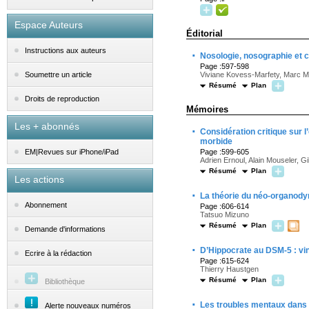
Espace Auteurs
Éditorial
Instructions aux auteurs
·
Nosologie, nosographie et c
Page :597-598
Viviane Kovess-Marfety, Marc 
Soumettre un article
Résumé
Plan
Droits de reproduction
Mémoires
Les + abonnés
·
Considération critique sur 
morbide
Page :599-605
EM|Revues sur iPhone/iPad
Adrien Ernoul, Alain Mouseler, 
Résumé
Plan
Les actions
·
La théorie du néo-organody
Abonnement
Page :606-614
Tatsuo Mizuno
Résumé
Plan
Demande d'informations
·
D’Hippocrate au DSM-5 : vin
Ecrire à la rédaction
Page :615-624
Thierry Haustgen
Résumé
Plan
Bibliothèque
·
Les troubles mentaux dans l
Alerte nouveaux numéros