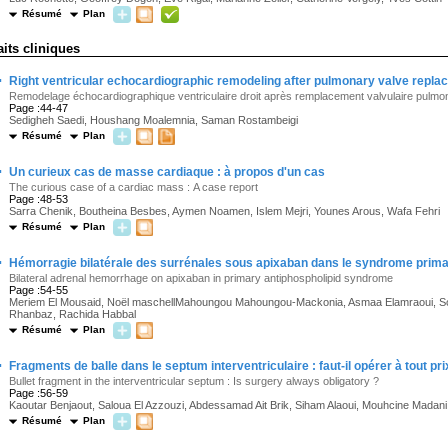
Résumé
Plan
aits cliniques
·
Right ventricular echocardiographic remodeling after pulmonary valve replace
Remodelage échocardiographique ventriculaire droit après remplacement valvulaire pulmonai
Page :44-47
Sedigheh Saedi, Houshang Moalemnia, Saman Rostambeigi
Résumé
Plan
·
Un curieux cas de masse cardiaque : à propos d'un cas
The curious case of a cardiac mass : A case report
Page :48-53
Sarra Chenik, Boutheina Besbes, Aymen Noamen, Islem Mejri, Younes Arous, Wafa Fehri
Résumé
Plan
·
Hémorragie bilatérale des surrénales sous apixaban dans le syndrome prima
Bilateral adrenal hemorrhage on apixaban in primary antiphospholipid syndrome
Page :54-55
Meriem El Mousaid, Noël maschellMahoungou Mahoungou-Mackonia, Asmaa Elamraoui, Souf
Rhanbaz, Rachida Habbal
Résumé
Plan
·
Fragments de balle dans le septum interventriculaire : faut-il opérer à tout pri
Bullet fragment in the interventricular septum : Is surgery always obligatory ?
Page :56-59
Kaoutar Benjaout, Saloua El Azzouzi, Abdessamad Ait Brik, Siham Alaoui, Mouhcine Madani
Résumé
Plan