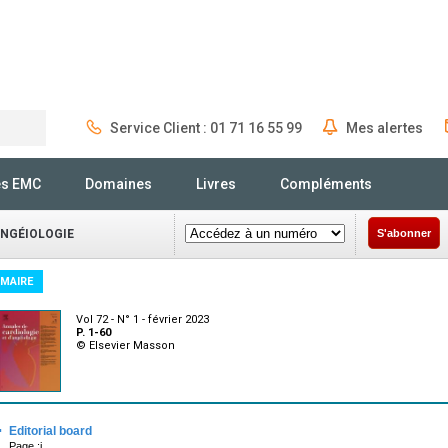
Service Client : 01 71 16 55 99
Mes alertes
Rechercher
és EMC
Domaines
Livres
Compléments
ANGÉIOLOGIE
S'abonner
MAIRE
Vol 72 - N° 1 - février 2023
P. 1-60
© Elsevier Masson
·
Editorial board
Page :i