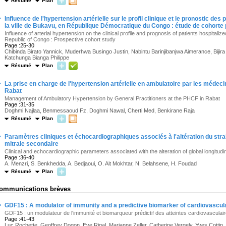
Résumé
Plan
·
Influence de l'hypertension artérielle sur le profil clinique et le pronostic de
la ville de Bukavu, en République Démocratique du Congo : étude de cohorte
Influence of arterial hypertension on the clinical profile and prognosis of patients hospitali
Republic of Congo : Prospective cohort study
Page :25-30
Chibinda Birato Yannick, Muderhwa Busingo Justin, Nabintu Barinjibanjwa Aimerance, Bijir
Katchunga Bianga Philippe
Résumé
Plan
·
La prise en charge de l'hypertension artérielle en ambulatoire par les médec
Rabat
Management of Ambulatory Hypertension by General Practitioners at the PHCF in Rabat
Page :31-35
Doghmi Najlaa, Benmessaoud Fz, Doghmi Nawal, Cherti Med, Benkirane Raja
Résumé
Plan
·
Paramètres cliniques et échocardiographiques associés à l'altération du strain
mitrale secondaire
Clinical and echocardiographic parameters associated with the alteration of global longitudin
Page :36-40
A. Menzri, S. Benkhedda, A. Bedjaoui, O. Ait Mokhtar, N. Belahsene, H. Foudad
Résumé
Plan
ommunications brèves
·
GDF15 : A modulator of immunity and a predictive biomarker of cardiovascula
GDF15 : un modulateur de l'immunité et biomarqueur prédictif des atteintes cardiovasculai
Page :41-43
Luc Rochette, Geoffrey Dogon, Eve Rigal, Marianne Zeller, Catherine Vergely, Yves Cottin