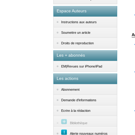
Espace Auteurs
Instructions aux auteurs
Soumettre un article
A
Droits de reproduction
Les + abonnés
EM|Revues sur iPhone/iPad
Les actions
Abonnement
Demande d'informations
Ecrire à la rédaction
Bibliothèque
Alerte nouveaux numéros