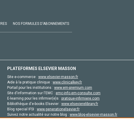
VRES
NOS FORMULES D'ABONNEMENTS
PLATEFORMES ELSEVIER MASSON
Site e-commerce :
www.elsevier-masson.fr
Aide à la pratique clinique :
www.clinicalkey.fr
Portail pour les institutions :
www.em-premium.com
Site d'information sur l'EMC :
emc-info.em-consulte.com
E-learning pour les infirmier(e)s :
pratique-infirmiere.com
Bibliothèque d'e-books Elsevier :
www.elsevierelibrary.fr
Blog special IFSI :
www.generationelsevier.fr
Suivez notre actualité sur notre blog :
www.blog-elsevier-masson.fr
Site d'emploi en santé :
emploisante.com