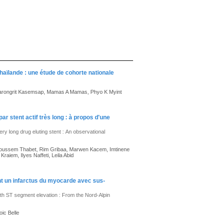
haïlande : une étude de cohorte nationale
Narongrit Kasemsap, Mamas A Mamas, Phyo K Myint
ar stent actif très long : à propos d'une
y long drug eluting stent : An observational
 Houssem Thabet, Rim Gribaa, Marwen Kacem, Imtinene
aiem, Ilyes Naffeti, Leila Abid
ant un infarctus du myocarde avec sus-
with ST segment elevation : From the Nord-Alpin
ic Belle