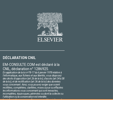
DÉCLARATION CNIL
EM-CONSULTE.COM est déclaré à la
CNIL, déclaration n° 1286925.
En application de la loi nº78-17 du 6 janvier 1978 relative à
l'informatique, aux fichiers et aux libertés, vous disposez
des droits d'opposition (art.26 de la loi), d'accès (art.34 à 38
de la loi), et de rectification (art.36 de la loi) des données
vous concernant. Ainsi, vous pouvez exiger que soient
rectifiées, complétées, clarifiées, mises à jour ou effacées
les informations vous concernant qui sont inexactes,
incomplètes, équivoques, périmées ou dont la collecte ou
l'utilisation ou la conservation est interdite.
Les informations personnelles concernant les visiteurs de
notre site, y compris leur identité, sont confidentielles.
Le responsable du site s'engage sur l'honneur à respecter
les conditions légales de confidentialité applicables en
France et à ne pas divulguer ces informations à des tiers.