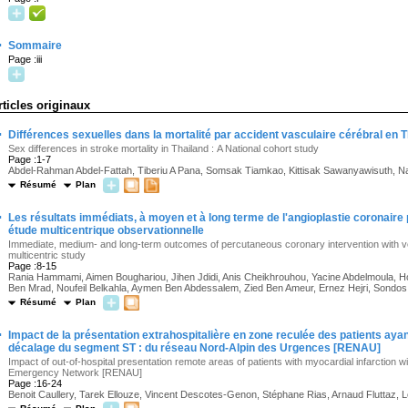
·
Sommaire
Page :iii
rticles originaux
·
Différences sexuelles dans la mortalité par accident vasculaire cérébral en T
Sex differences in stroke mortality in Thailand : A National cohort study
Page :1-7
Abdel-Rahman Abdel-Fattah, Tiberiu A Pana, Somsak Tiamkao, Kittisak Sawanyawisuth, 
Résumé
Plan
·
Les résultats immédiats, à moyen et à long terme de l'angioplastie coronaire p
étude multicentrique observationnelle
Immediate, medium- and long-term outcomes of percutaneous coronary intervention with ver
multicentric study
Page :8-15
Rania Hammami, Aimen Boughariou, Jihen Jdidi, Anis Cheikhrouhou, Yacine Abdelmoula,
Ben Mrad, Noufeil Belkahla, Aymen Ben Abdessalem, Zied Ben Ameur, Ernez Hejri, Sondos Kr
Résumé
Plan
·
Impact de la présentation extrahospitalière en zone reculée des patients ay
décalage du segment ST : du réseau Nord-Alpin des Urgences [RENAU]
Impact of out-of-hospital presentation remote areas of patients with myocardial infarction 
Emergency Network [RENAU]
Page :16-24
Benoit Caullery, Tarek Ellouze, Vincent Descotes-Genon, Stéphane Rias, Arnaud Fluttaz, Lo