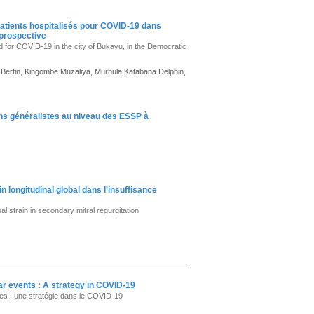
s patients hospitalisés pour COVID-19 dans
 prospective
zed for COVID-19 in the city of Bukavu, in the Democratic
a Bertin, Kingombe Muzaliya, Murhula Katabana Delphin,
ins généralistes au niveau des ESSP à
 longitudinal global dans l'insuffisance
al strain in secondary mitral regurgitation
r events : A strategy in COVID-19
res : une stratégie dans le COVID-19