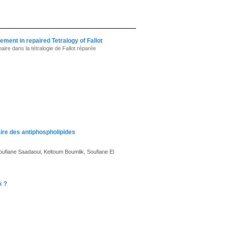
ment in repaired Tetralogy of Fallot
re dans la tétralogie de Fallot réparée
ire des antiphospholipides
iane Saadaoui, Keltoum Boumlik, Soufiane El
x ?