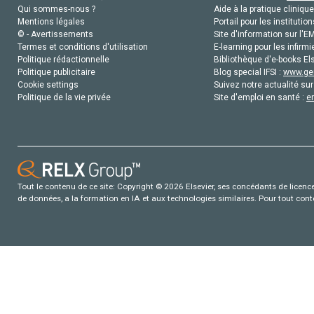
Qui sommes-nous ?
Aide à la pratique clinique
Mentions légales
Portail pour les institution
© - Avertissements
Site d'information sur l'E
Termes et conditions d'utilisation
E-learning pour les infirmi
Politique rédactionnelle
Bibliothèque d'e-books Els
Politique publicitaire
Blog special IFSI :
www.gen
Cookie settings
Suivez notre actualité sur
Politique de la vie privée
Site d'emploi en santé :
e
Tout le contenu de ce site: Copyright © 2026 Elsevier, ses concédants de licence e
de données, a la formation en IA et aux technologies similaires. Pour tout con