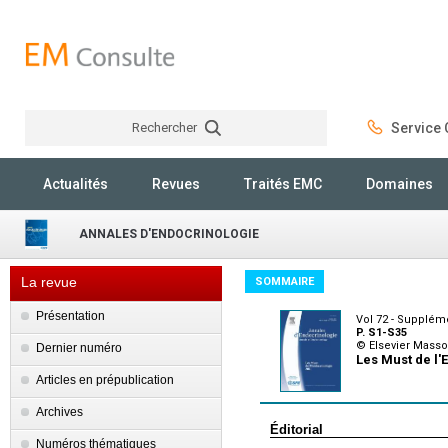
Rechercher
Service C
Rechercher
Actualités
Revues
Traités EMC
Domaines
ANNALES D'ENDOCRINOLOGIE
La revue
SOMMAIRE
Présentation
Vol 72 - Suppléme
P. S1-S35
© Elsevier Mass
Dernier numéro
Les Must de l'
Articles en prépublication
Archives
Éditorial
Numéros thématiques