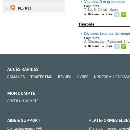
·
Vitamine D et grossesse
Page :S23
Flux RSS
T. Bui, S. Christin-Maitre
Résumé
Plan
Thyroïde
·
Diverses facettes du récep
Page :S29
A. Chalançon, I. Raingeard, J.-L
Résumé
Plan
ACCÈS RAPIDES
DOMAINES
TRAITÉS EMC
REVUES
LIVRES
NOS FORMULES D'AB
MON COMPTE
CRÉER UN COMPTE
AIDE & SUPPORT
PLATEFORMES ELSE
Contactez-nous / FAQ
Site e-commerce :
www.el