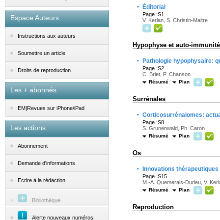
·
Éditorial
Page :S1
Espace Auteurs
V. Kerlan, S. Christin-Maitre
Instructions aux auteurs
Hypophyse et auto-immunité
Soumettre un article
·
Pathologie hypophysaire: qu
Page :S2
Droits de reproduction
C. Briet, P. Chanson
Résumé
Plan
Les + abonnés
Surrénales
EM|Revues sur iPhone/iPad
·
Corticosurrénalomes: actua
Page :S8
Les actions
S. Grunenwald, Ph. Caron
Résumé
Plan
Abonnement
Os
Demande d'informations
·
Innovations thérapeutiques
Page :S15
Ecrire à la rédaction
M.-A. Quemerais-Durieu, V. Ker
Résumé
Plan
Bibliothèque
Reproduction
Alerte nouveaux numéros