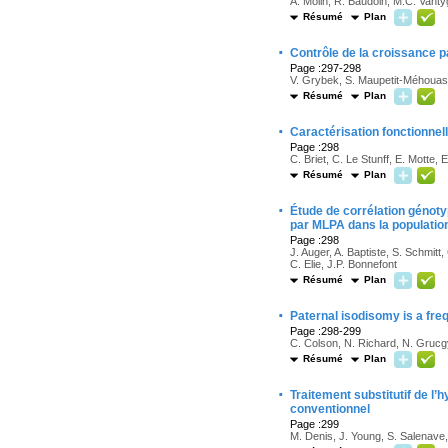
A. Molin, R. Baudoin, M.C. Vanty
Résumé
Plan
·
Contrôle de la croissance 
Page :297-298
V. Grybek, S. Maupetit-Méhouas, 
Résumé
Plan
·
Caractérisation fonctionne
Page :298
C. Briet, C. Le Stunff, E. Motte,
Résumé
Plan
·
Étude de corrélation génot
par MLPA dans la populatio
Page :298
J. Auger, A. Baptiste, S. Schmitt
C. Elie, J.P. Bonnefont
Résumé
Plan
·
Paternal isodisomy is a fr
Page :298-299
C. Colson, N. Richard, N. Grucg
Résumé
Plan
·
Traitement substitutif de l
conventionnel
Page :299
M. Denis, J. Young, S. Salenave,