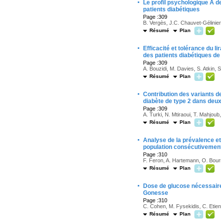
·
Le profil psychologique A d
patients diabétiques
Page :309
B. Vergès, J.C. Chauvet-Gélinier, J
Résumé
Plan
·
Efficacité et tolérance du l
des patients diabétiques d
Page :309
A. Bouzidi, M. Davies, S. Atkin,
Résumé
Plan
·
Contribution des variants 
diabète de type 2 dans deux
Page :309
A. Turki, N. Mtiraoui, T. Mahjoub
Résumé
Plan
·
Analyse de la prévalence et
population consécutivement 
Page :310
F. Feron, A. Hartemann, O. Bourr
Résumé
Plan
·
Dose de glucose nécessaire
Gonesse
Page :310
C. Cohen, M. Fysekidis, C. Etien
Résumé
Plan