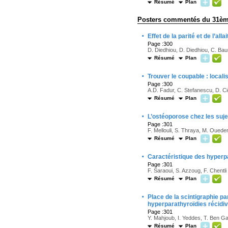
Résumé
Plan
Posters commentés du 31èm
·
Effet de la parité et de l’a
Page :300
D. Diedhiou, D. Diedhiou, C. Ba
Résumé
Plan
·
Trouver le coupable : local
Page :300
A.D. Fadur, C. Stefanescu, D. C
Résumé
Plan
·
L’ostéoporose chez les suje
Page :301
F. Mellouli, S. Thraya, M. Ouede
Résumé
Plan
·
Caractéristique des hyperp
Page :301
F. Saraoui, S. Azzoug, F. Chentli
Résumé
Plan
·
Place de la scintigraphie 
hyperparathyroïdies récidi
Page :301
Y. Mahjoub, I. Yeddes, T. Ben Ga
Résumé
Plan