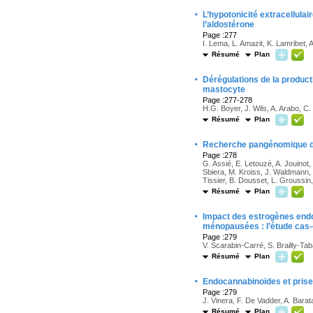
·
L’hypotonicité extracellula
l’aldostérone
Page :277
I. Lema, L. Amazit, K. Lamribet,
Résumé
Plan
·
Dérégulations de la product
mastocyte
Page :277-278
H.G. Boyer, J. Wils, A. Arabo, C.
Résumé
Plan
·
Recherche pangénomique de
Page :278
G. Assié, E. Letouzé, A. Jouinot
Sbiera, M. Kroiss, J. Waldmann, M
Tissier, B. Dousset, L. Groussin
Résumé
Plan
·
Impact des estrogènes endo
ménopausées : l’étude cas-
Page :279
V. Scarabin-Carré, S. Brailly-Ta
Résumé
Plan
·
Endocannabinoïdes et prise a
Page :279
J. Vinera, F. De Vadder, A. Bara
Résumé
Plan