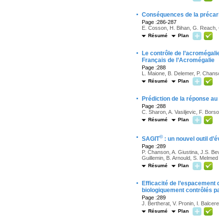
·
Conséquences de la précarit
Page :286-287
E. Cosson, H. Bihan, G. Reach, C.
Résumé
Plan
·
Le contrôle de l’acromégal
Français de l’Acromégalie
Page :288
L. Maione, B. Delemer, P. Chans
Résumé
Plan
·
Prédiction de la réponse au
Page :288
C. Sharon, A. Vasiljevic, F. Bo
Résumé
Plan
·
©
SAGIT
: un nouvel outil d’
Page :289
P. Chanson, A. Giustina, J.S. B
Guillemin, B. Arnould, S. Melmed
Résumé
Plan
·
Efficacité de l’espacement 
biologiquement contrôlés p
Page :289
J. Bertherat, V. Pronin, I. Balc
Résumé
Plan