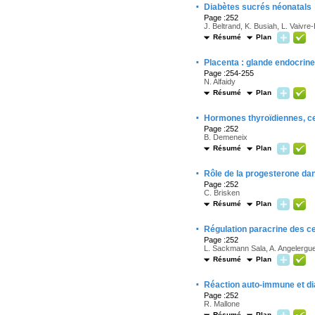
·
Diabètes sucrés néonatals
Page :252
J. Beltrand, K. Busiah, L. Vaivr
Résumé
Plan
·
Placenta : glande endocrine,
Page :254-255
N. Alfaidy
Résumé
Plan
·
Hormones thyroïdiennes, cel
Page :252
B. Demeneix
Résumé
Plan
·
Rôle de la progesterone dan
Page :252
C. Brisken
Résumé
Plan
·
Régulation paracrine des ce
Page :252
L. Sackmann Sala, A. Angelergues
Résumé
Plan
·
Réaction auto-immune et diab
Page :252
R. Mallone
Résumé
Plan