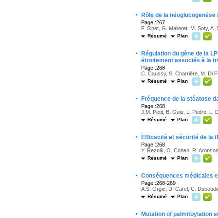
·
Rôle de la néoglucogenèse in
Page :267
F. Sinet, G. Malleret, M. Soty, A. 
Résumé
Plan
·
Régulation du gène de la L
étroitement associés à la t
Page :268
C. Caussy, S. Charrière, M. Di Fi
Résumé
Plan
·
Fréquence de la stéatose da
Page :268
J.M. Petit, B. Guiu, L. Pedro, L. D
Résumé
Plan
·
Efficacité et sécurité de la
Page :268
Y. Reznik, O. Cohen, R. Aronson,
Résumé
Plan
·
Conséquences médicales et 
Page :268-269
A.S. Grgic, D. Carel, C. Duboudin
Résumé
Plan
·
Mutation of palmitoylation 