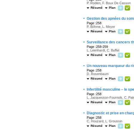
P. Rodien, F. Boux De Casson
Résumé
Plan
·
Gestion des apnées du somm
Page :258
P. Böhme, L. Meyer
Résumé
Plan
·
Surveillance des cancers th
Page :258-259
L. Leenhardt, C. Buffet
Résumé
Plan
·
Un nouveau marqueur du ris
Page :258
D. Rosenbaum
Résumé
Plan
·
Infertilité masculine – le s
Page :258
L. Jacquesson-Fournols, C. Patr
Résumé
Plan
·
Diagnostic et prise en char
Page :258
C. Houzard, L. Groussin
Résumé
Plan