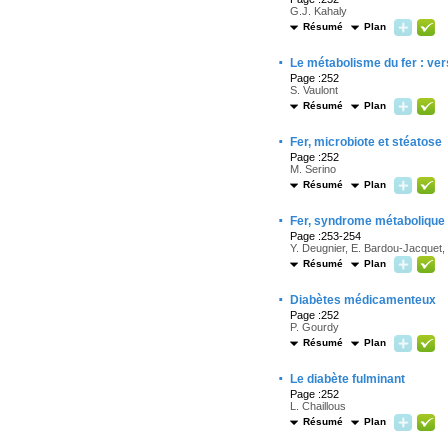
G.J. Kahaly
Résumé
Plan
·
Le métabolisme du fer : ve
Page :252
S. Vaulont
Résumé
Plan
·
Fer, microbiote et stéatose
Page :252
M. Serino
Résumé
Plan
·
Fer, syndrome métabolique e
Page :253-254
Y. Deugnier, E. Bardou-Jacquet, 
Résumé
Plan
·
Diabètes médicamenteux
Page :252
P. Gourdy
Résumé
Plan
·
Le diabète fulminant
Page :252
L. Chaillous
Résumé
Plan