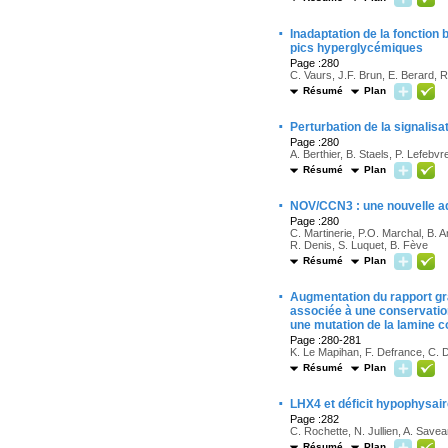
·
Inadaptation de la fonction
pics hyperglycémiques
Page :280
C. Vaurs, J.F. Brun, E. Berard, R
Résumé
Plan
·
Perturbation de la signalis
Page :280
A. Berthier, B. Staels, P. Lefebvr
Résumé
Plan
·
NOV/CCN3 : une nouvelle adi
Page :280
C. Martinerie, P.O. Marchal, B. 
R. Denis, S. Luquet, B. Fève
Résumé
Plan
·
Augmentation du rapport gr
associée à une conservatio
une mutation de la lamine c
Page :280-281
K. Le Mapihan, F. Defrance, C. D
Résumé
Plan
·
LHX4 et déficit hypophysair
Page :282
C. Rochette, N. Jullien, A. Savean
Résumé
Plan