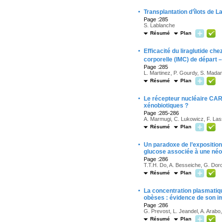
·
Transplantation d’îlots de
Page :285
S. Lablanche
Résumé
Plan
·
Efficacité du liraglutide ch
corporelle (IMC) de départ 
Page :285
L. Martinez, P. Gourdy, S. Madan
Résumé
Plan
·
Le récepteur nucléaire CAR p
xénobiotiques ?
Page :285-286
A. Marmugi, C. Lukowicz, F. Lasse
Résumé
Plan
·
Un paradoxe de l’exposition
glucose associée à une néo
Page :286
T.T.H. Do, A. Besseiche, G. Dor
Résumé
Plan
·
La concentration plasmatiq
obèses : évidence de son im
Page :286
G. Prevost, L. Jeandel, A. Arabo
Résumé
Plan