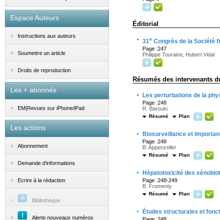
Espace Auteurs
Éditorial
Instructions aux auteurs
·
e
31
Congrès de la Société 
Page :247
Soumettre un article
Philippe Touraine, Hubert Vidal
Droits de reproduction
Résumés des intervenants d
Les + abonnés
·
Les perturbations de la phys
Page :248
EM|Revues sur iPhone/iPad
R. Barouki
Résumé
Plan
Les actions
·
Biosurveillance et importan
Page :248
Abonnement
B. Appenzeller
Résumé
Plan
Demande d'informations
·
Hépatotoxicité des xénobiot
Page :248-249
Ecrire à la rédaction
B. Fromenty
Résumé
Plan
Bibliothèque
·
Études structurales et fonc
Alerte nouveaux numéros
Page :248