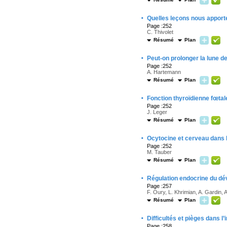
·
Quelles leçons nous apport
Page :252
C. Thivolet
Résumé
Plan
·
Peut-on prolonger la lune de
Page :252
A. Hartemann
Résumé
Plan
·
Fonction thyroïdienne fœtal
Page :252
J. Leger
Résumé
Plan
·
Ocytocine et cerveau dans 
Page :252
M. Tauber
Résumé
Plan
·
Régulation endocrine du dév
Page :257
F. Oury, L. Khrimian, A. Gardin,
Résumé
Plan
·
Difficultés et pièges dans l’
Page :258