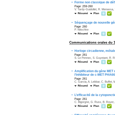
·
Forme non classique de défi
Page :259-260
V. Tardy-Guidollet, R. Menassa, 
Résumé
Plan
·
Séquençage de nouvelle gén
Page :260
P. Nitschke
Résumé
Plan
Communications orales du 
·
Horloge circadienne, métab
Page :261
S. Le Pennec, S. Guyetant, R. Ri
Résumé
Plan
·
Amplification du gène MET d
l’inhibiteur de c-MET PHA6
Page :261
C. Garcia, A. Lebbar, C. Buffet, 
Résumé
Plan
·
L’efficacité de la cytoponct
Page :261
C. Bigorgne, G. Russ, B. Royer,
Résumé
Plan