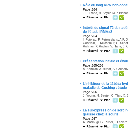
·
Rôle du long ARN non-codan
Page :264
J.L. Franc, B. Boyer, M.P. Blanc
Résumé
Plan
·
Intérêt du signal T2 des ad
de l’étude IRMA#2
Page :264
I. Potorac, P. Petrossians, A.F. 
Corvilain, F. Kelestimur, C. Schö
Rohmer, P. Rodien, V. Hana, J.F.
Résumé
Plan
·
Présentation initiale et év
Page :265-266
A. Zabulon, A. Buffet, S. Grunen
Résumé
Plan
·
L’inhibiteur de la 11béta-hy
maladie de Cushing : étude 
Page :266
J. Young, N. Sauter, C. Tian, X.
Résumé
Plan
·
La surexpression de sorcine 
graisse chez la souris
Page :267
A. Marmugi, G. Rutter, I. Leclerc
Résumé
Plan