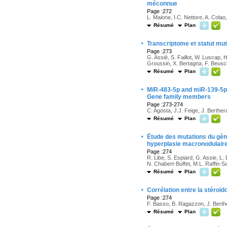
méconnue
Page :272
L. Maione, I.C. Nettore, A. Colao
Résumé
Plan
·
Transcriptome et statut mu
Page :273
G. Assié, S. Faillot, W. Luscap,
Groussin, X. Bertagna, F. Beusch
Résumé
Plan
·
MiR-483-5p and miR-139-5p 
Gene family members
Page :273-274
C. Agosta, J.J. Feige, J. Berthe
Résumé
Plan
·
Étude des mutations du gè
hyperplasie macronodulaire 
Page :274
R. Libe, S. Espiard, G. Assie, L
N. Chabert-Buffet, M.L. Raffin-S
Résumé
Plan
·
Corrélation entre la stéroid
Page :274
F. Basso, B. Ragazzon, J. Berth
Résumé
Plan