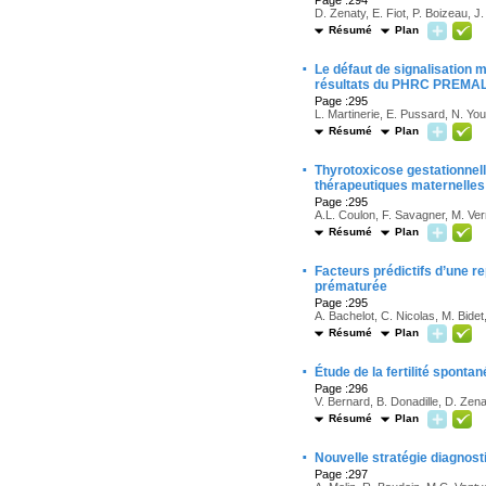
Page :294
D. Zenaty, E. Fiot, P. Boizeau, 
Résumé
Plan
·
Le défaut de signalisation 
résultats du PHRC PREMA
Page :295
L. Martinerie, E. Pussard, N. Yo
Résumé
Plan
·
Thyrotoxicose gestationnell
thérapeutiques maternelles
Page :295
A.L. Coulon, F. Savagner, M. Ver
Résumé
Plan
·
Facteurs prédictifs d’une r
prématurée
Page :295
A. Bachelot, C. Nicolas, M. Bidet
Résumé
Plan
·
Étude de la fertilité spont
Page :296
V. Bernard, B. Donadille, D. Zena
Résumé
Plan
·
Nouvelle stratégie diagnos
Page :297