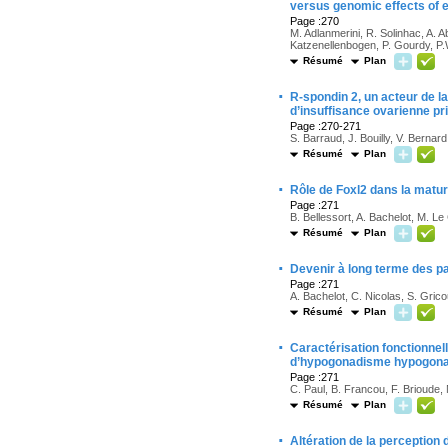
versus genomic effects of 
Page :270
M. Adlanmerini, R. Solinhac, A. A
Katzenellenbogen, P. Gourdy, P.W
Résumé
Plan
·
R-spondin 2, un acteur de l
d’insuffisance ovarienne pr
Page :270-271
S. Barraud, J. Bouilly, V. Bernar
Résumé
Plan
·
Rôle de Foxl2 dans la matura
Page :271
B. Bellessort, A. Bachelot, M. Le 
Résumé
Plan
·
Devenir à long terme des pa
Page :271
A. Bachelot, C. Nicolas, S. Grico
Résumé
Plan
·
Caractérisation fonctionnel
d’hypogonadisme hypogonad
Page :271
C. Paul, B. Francou, F. Brioude,
Résumé
Plan
·
Altération de la perception