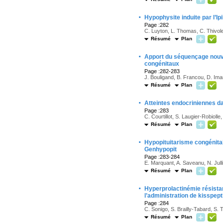
·
Hypophysite induite par l’Ip
Page :282
C. Luyton, L. Thomas, C. Thivol
Résumé
Plan
·
Apport du séquençage nouv
congénitaux
Page :282-283
J. Bouligand, B. Francou, D. Ima
Résumé
Plan
·
Atteintes endocriniennes d
Page :283
C. Courtillot, S. Laugier-Robioll
Résumé
Plan
·
Hypopituitarisme congénital
Genhypopit
Page :283-284
E. Marquant, A. Saveanu, N. Julli
Résumé
Plan
·
Hyperprolactinémie résistan
l’administration de kisspep
Page :284
C. Sonigo, S. Brailly-Tabard, S. 
Résumé
Plan