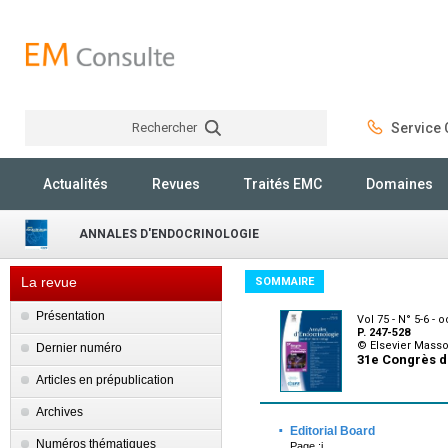
Rechercher
Service C
Rechercher
Actualités
Revues
Traités EMC
Domaines
ANNALES D'ENDOCRINOLOGIE
La revue
SOMMAIRE
Présentation
Vol 75 - N° 5-6 - 
P. 247-528
© Elsevier Mass
Dernier numéro
31e Congrès d
Articles en prépublication
Archives
·
Editorial Board
Numéros thématiques
Page :i