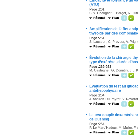
·
Efficacité et tolérance du v
(ATU)
Page :261
C.N. Chougnet, I. Borget, R. Tu
Résumé
Plan
·
Amplification de l’effet ant
thyroïde par des combinais
Page :261
S. Lausson, C. Provost, A. Prig
Résumé
Plan
·
Évolution de la chirurgie t
type d’exérèse, durée d’hosp
Page :262-263
M. Castagnet, G. Donatini, J.L. 
Résumé
Plan
·
Évaluation du test au gluca
antéhypophysaire
Page :264
J. Abeillon-Du Payrat, V. Ravero
Résumé
Plan
·
Le test couplé dexaméthas
de Cushing
Page :264
P. Le Marc’Hadour, M. Muller, F. 
Résumé
Plan