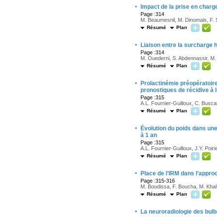
·
Impact de la prise en charge
Page :314
M. Beaumesnil, M. Dinomais, F.
Résumé
Plan
·
Liaison entre la surcharge 
Page :314
M. Ouederni, S. Abdennassir, M. B
Résumé
Plan
·
Prolactinémie préopératoir
pronostiques de récidive à 
Page :315
A.L. Fournier-Guilloux, C. Buscail
Résumé
Plan
·
Évolution du poids dans une
à 1 an
Page :315
A.L. Fournier-Guilloux, J.Y. Poiri
Résumé
Plan
·
Place de l’IRM dans l’approc
Page :315-316
M. Boudissa, F. Boucha, M. Khalf
Résumé
Plan
·
La neuroradiologie des bulb