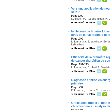
·
Vers une application de nou
sein ?
Page :292
N. Esber, M. Resche-Rigon, H. L
Résumé
Plan
·
Inhibiteurs de tirosine kina
et/ou de fistule tracheo-oe
Page :292
L. Lamartina, S. Ippolito, A. Ber
Leboulleux
Résumé
Plan
·
Efficacité de la première re
de cancer thyroïdien de sou
Page :292-293
L. Lamartina, D. Hartl, A. Berdel
Résumé
Plan
·
Diagnostic et prise en char
primaire
Page :294
P. Fenichel, F. Paris, S. Hieroni
Résumé
Plan
·
Croissance fœtale et post-n
chromosome X : analyse de 