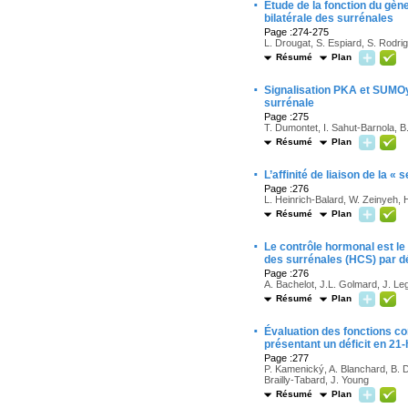
·
Étude de la fonction du gèn
bilatérale des surrénales
Page :274-275
L. Drougat, S. Espiard, S. Rodri
Résumé
Plan
·
Signalisation PKA et SUMOy
surrénale
Page :275
T. Dumontet, I. Sahut-Barnola, B.
Résumé
Plan
·
L’affinité de liaison de la
Page :276
L. Heinrich-Balard, W. Zeinyeh,
Résumé
Plan
·
Le contrôle hormonal est le
des surrénales (HCS) par dé
Page :276
A. Bachelot, J.L. Golmard, J. Leg
Résumé
Plan
·
Évaluation des fonctions c
présentant un déficit en 21
Page :277
P. Kamenický, A. Blanchard, B. Do
Brailly-Tabard, J. Young
Résumé
Plan