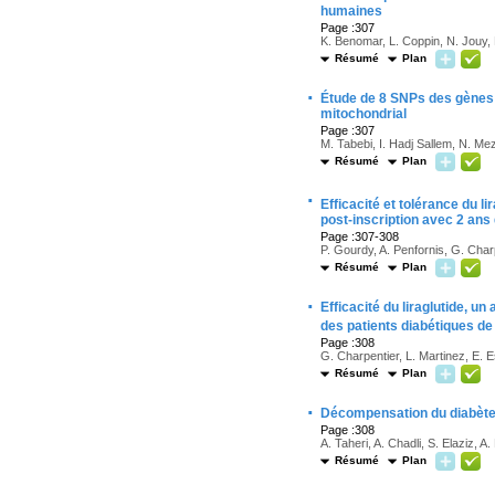
humaines
Page :307
K. Benomar, L. Coppin, N. Jouy, 
Résumé
Plan
·
Étude de 8 SNPs des gènes d
mitochondrial
Page :307
M. Tabebi, I. Hadj Sallem, N. Me
Résumé
Plan
·
Efficacité et tolérance du l
post-inscription avec 2 ans 
Page :307-308
P. Gourdy, A. Penfornis, G. Char
Résumé
Plan
·
Efficacité du liraglutide, u
des patients diabétiques de
Page :308
G. Charpentier, L. Martinez, E. 
Résumé
Plan
·
Décompensation du diabèt
Page :308
A. Taheri, A. Chadli, S. Elaziz, A.
Résumé
Plan