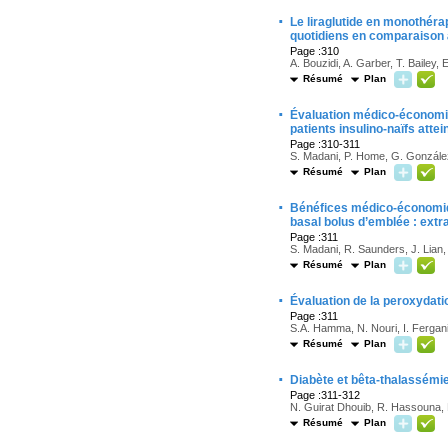
·
Le liraglutide en monothéra
quotidiens en comparaison
Page :310
A. Bouzidi, A. Garber, T. Bailey
Résumé
Plan
·
Évaluation médico-économique
patients insulino-naïfs attei
Page :310-311
S. Madani, P. Home, G. Gonzále
Résumé
Plan
·
Bénéfices médico-économiq
basal bolus d’emblée : ext
Page :311
S. Madani, R. Saunders, J. Lian, 
Résumé
Plan
·
Évaluation de la peroxydati
Page :311
S.A. Hamma, N. Nouri, I. Fergani
Résumé
Plan
·
Diabète et bêta-thalassémi
Page :311-312
N. Guirat Dhouib, R. Hassouna, M
Résumé
Plan