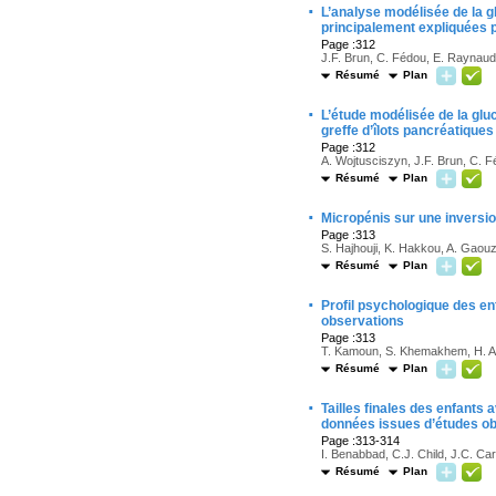
·
L’analyse modélisée de la g
principalement expliquées pa
Page :312
J.F. Brun, C. Fédou, E. Raynau
Résumé
Plan
·
L’étude modélisée de la gluc
greffe d’îlots pancréatiques
Page :312
A. Wojtusciszyn, J.F. Brun, C. F
Résumé
Plan
·
Micropénis sur une inversio
Page :313
S. Hajhouji, K. Hakkou, A. Gaouz
Résumé
Plan
·
Profil psychologique des en
observations
Page :313
T. Kamoun, S. Khemakhem, H. Aya
Résumé
Plan
·
Tailles finales des enfants 
données issues d’études obs
Page :313-314
I. Benabbad, C.J. Child, J.C. Car
Résumé
Plan