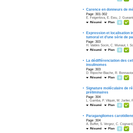
·
Carence en donneurs de méth
Page :301-302
E. Feigerlova, E. Ewu, J. Gueant
Résumé
Plan
·
Expression et localisation
tumoral et d’une série de pa
Page :303
H. Valdes Socin, C. Munaut, I. S
Résumé
Plan
·
La dédifférenciation des cell
insulinomes
Page :303
D. Ripoche-Biache, R. Bonnavion,
Résumé
Plan
·
Signature moléculaire de ré
préliminaires
Page :304
L. Gamba, P. Vilquin, M. Jarlier
Résumé
Plan
·
Paragangliomes carotidiens 
Page :304
A. Buffet, S. Vergez, C. Cognard
Résumé
Plan