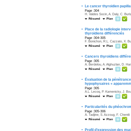
·
Le cancer thyroïdien papilla
Page :304
H. Valdes Socin, A. Daly, C. Bur
Résumé
Plan
·
Place de la radiologie int
thyroïdiens différenciés
Page :304-305
F. Bonichon, R.L. Cazzato, X. Buy
Résumé
Plan
·
Cancers thyroïdiens différ
Page :305
A. Berdelou, A. Alghuzlan, D. Har
Résumé
Plan
·
Évaluation de la pénétrance
hypophysaires « apparemm
Page :305
A.L. Lecoq, P. Kamenicky, J. Bo
Résumé
Plan
·
Particularités du phéochr
Page :305-306
A. Tadjine, S. Azzoug, F. Chentli
Résumé
Plan
·
Profil d’expression des muci