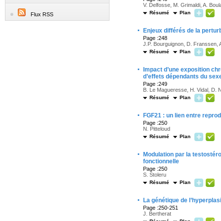
V. Delfosse, M. Grimaldi, A. Boul
Résumé
Plan
Flux RSS
·
Enjeux différés de la pertu
Page :248
J.P. Bourguignon, D. Franssen, 
Résumé
Plan
·
Impact d’une exposition ch
d’effets dépendants du sex
Page :249
B. Le Magueresse, H. Vidal, D. N
Résumé
Plan
·
FGF21 : un lien entre repro
Page :250
N. Pitteloud
Résumé
Plan
·
Modulation par la testostér
fonctionnelle
Page :250
S. Stoleru
Résumé
Plan
·
La génétique de l’hyperpla
Page :250-251
J. Bertherat