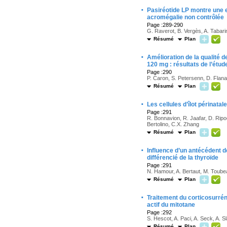
·
Pasiréotide LP montre une e
acromégalie non contrôlée
Page :289-290
G. Raverot, B. Vergès, A. Tabarin
Résumé
Plan
·
Amélioration de la qualité 
120 mg : résultats de l’é
Page :290
P. Caron, S. Petersenn, D. Flana
Résumé
Plan
·
Les cellules d’îlot périnata
Page :291
R. Bonnavion, R. Jaafar, D. Ripo
Bertolino, C.X. Zhang
Résumé
Plan
·
Influence d’un antécédent d
différencié de la thyroïde
Page :291
N. Hamour, A. Bertaut, M. Toubea
Résumé
Plan
·
Traitement du corticosurrén
actif du mitotane
Page :292
S. Hescot, A. Paci, A. Seck, A. 
Résumé
Plan