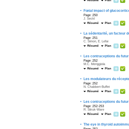
Résumé
Plan
·
Fœtal impact of glucocortic
Page :250
J. Seckl
Résumé
Plan
·
La sédentarité, un facteur d
Page :251
C. Simon, E. Lefai
Résumé
Plan
·
Les contraceptions du futu
Page :252
M.C. Meriggiola
Résumé
Plan
·
Les modulateurs du récepte
Page :252
N. Chabbert-Buffet
Résumé
Plan
·
Les contraceptions du futu
Page :252-253
R. Sitruk-Ware
Résumé
Plan
·
The eye in thyroid autoimmu
Page :252