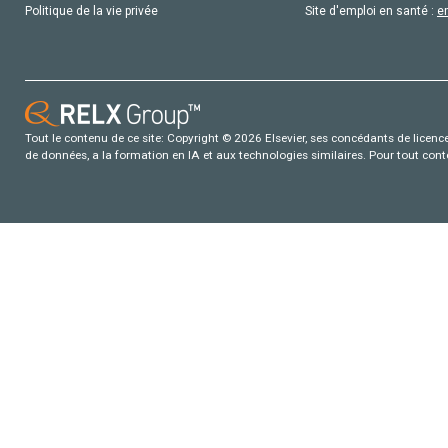
Politique de la vie privée
Site d'emploi en santé :
e
Tout le contenu de ce site: Copyright © 2026 Elsevier, ses concédants de licence e
de données, a la formation en IA et aux technologies similaires. Pour tout con