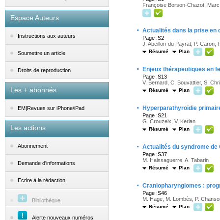
Françoise Borson-Chazot, Mar
Espace Auteurs
·
Actualités dans la prise en
Instructions aux auteurs
Page :S2
J. Abeillon-du Payrat, P. Caron,
Résumé
Plan
Soumettre un article
·
Enjeux thérapeutiques en fe
Droits de reproduction
Page :S13
V. Bernard, C. Bouvattier, S. Chri
Les + abonnés
Résumé
Plan
·
Hyperparathyroïdie primai
EM|Revues sur iPhone/iPad
Page :S21
G. Crouzeix, V. Kerlan
Les actions
Résumé
Plan
·
Abonnement
Actualités du syndrome de 
Page :S37
M. Haissaguerre, A. Tabarin
Demande d'informations
Résumé
Plan
Ecrire à la rédaction
·
Craniopharyngiomes : progr
Page :S46
M. Hage, M. Lombès, P. Chanso
Bibliothèque
Résumé
Plan
Alerte nouveaux numéros