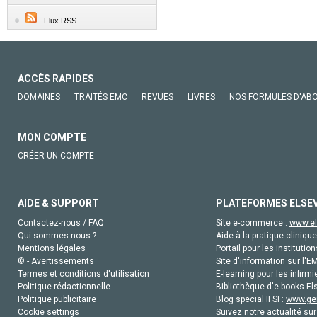
Flux RSS
ACCÈS RAPIDES
DOMAINES
TRAITÉS EMC
REVUES
LIVRES
NOS FORMULES D'AB
MON COMPTE
CRÉER UN COMPTE
AIDE & SUPPORT
PLATEFORMES ELSE
Contactez-nous / FAQ
Site e-commerce :
www.el
Qui sommes-nous ?
Aide à la pratique clinique
Mentions légales
Portail pour les institution
© - Avertissements
Site d'information sur l'E
Termes et conditions d'utilisation
E-learning pour les infirmi
Politique rédactionnelle
Bibliothèque d'e-books Els
Politique publicitaire
Blog special IFSI :
www.gen
Cookie settings
Suivez notre actualité sur