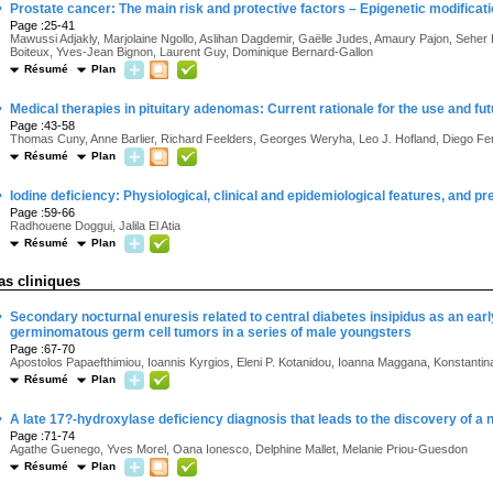
·
Prostate cancer: The main risk and protective factors – Epigenetic modificat
Page :25-41
Mawussi Adjakly, Marjolaine Ngollo, Aslihan Dagdemir, Gaëlle Judes, Amaury Pajon, Seher 
Boiteux, Yves-Jean Bignon, Laurent Guy, Dominique Bernard-Gallon
Résumé
Plan
·
Medical therapies in pituitary adenomas: Current rationale for the use and fu
Page :43-58
Thomas Cuny, Anne Barlier, Richard Feelders, Georges Weryha, Leo J. Hofland, Diego Fe
Résumé
Plan
·
Iodine deficiency: Physiological, clinical and epidemiological features, and pr
Page :59-66
Radhouene Doggui, Jalila El Atia
Résumé
Plan
as cliniques
·
Secondary nocturnal enuresis related to central diabetes insipidus as an early
germinomatous germ cell tumors in a series of male youngsters
Page :67-70
Apostolos Papaefthimiou, Ioannis Kyrgios, Eleni P. Kotanidou, Ioanna Maggana, Konstantin
Résumé
Plan
·
A late 17?-hydroxylase deficiency diagnosis that leads to the discovery of a
Page :71-74
Agathe Guenego, Yves Morel, Oana Ionesco, Delphine Mallet, Melanie Priou-Guesdon
Résumé
Plan