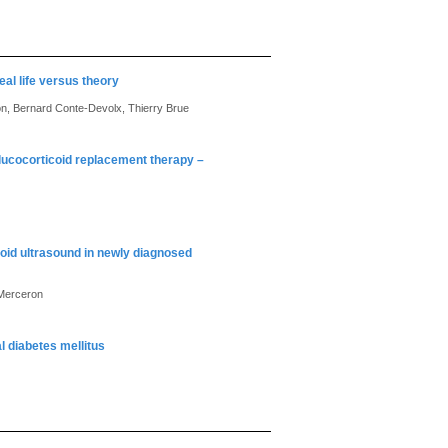
eal life versus theory
pon, Bernard Conte-Devolx, Thierry Brue
 glucocorticoid replacement therapy –
oid ultrasound in newly diagnosed
 Merceron
 diabetes mellitus