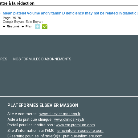
ettre à la rédaction
·
Mean platelet volume and vitamin D deficiency may not be related in diabetic 
Page :75-76
Cengiz Beyan, Esin Beyan
Résumé
Plan
VRES
NOS FORMULES D'ABONNEMENTS
PLATEFORMES ELSEVIER MASSON
Site e-commerce :
www.elsevier-masson.fr
Aide à la pratique clinique :
www.clinicalkey.fr
Portail pour les institutions :
www.em-premium.com
Site d'information sur l'EMC :
emc-info.em-consulte.com
E-learning pour les infirmier(e)s :
pratique-infirmiere.com