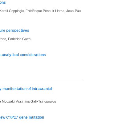
ions
Karsli-Ceppioglu, Frédérique Penault-Llorca, Jean-Paul
ture perspectives
rone, Federico Gatto
e-analytical considerations
 manifestation of intracranial
a Mouzaki, Assimina Galli-Tsinopoulou
 new
CYP17
gene mutation