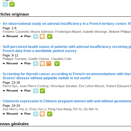
rticles originaux
·
An observational study on adrenal insufficiency in a French tertiary centre: R
Page :1-8
Frederic Castinetti, Mouna Sahnoun, Frederique Albarel, Isabelle Morange, Melanie Philip
Résumé
Plan
·
Self-perceived health status of patients with adrenal insufficiency receiving
French data from a worldwide patient survey
Page :9-12
Philippe Touraine, Gaëlle Chenuc, Claudine Colin
Résumé
Plan
·
Screening for thyroid cancer according to French recommendations with thyr
Graves’ disease without palpable nodule is not useful
Page :13-18
Pierre Nys, Jean-Pierre Cordray, Véronique Sarafian, Ève Lefort-Mossé, Robert-Édouard
Résumé
Plan
·
Chemerin expression in Chinese pregnant women with and without gestational
Page :19-24
Xue-Mei Li, Hui Ji, Chun-Jun Li, Peng-Hua Wang, Pei Yu, De-Min Yu
Résumé
Plan
evues générales