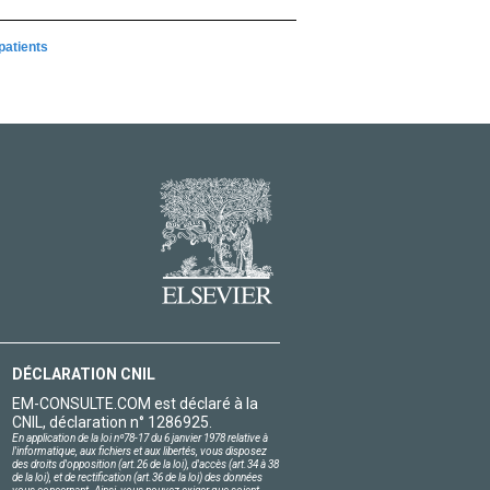
patients
DÉCLARATION CNIL
EM-CONSULTE.COM est déclaré à la
CNIL, déclaration n° 1286925.
En application de la loi nº78-17 du 6 janvier 1978 relative à
l'informatique, aux fichiers et aux libertés, vous disposez
des droits d'opposition (art.26 de la loi), d'accès (art.34 à 38
de la loi), et de rectification (art.36 de la loi) des données