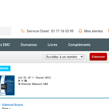
Service Client : 01 71 16 55 99
Mes alertes
Rechercher
és EMC
Domaines
Livres
Compléments
S'abonner
MAIRE
Vol 76 - N° 1 - février 2015
P. 1-76
© Elsevier Masson SAS
·
Editorial Board
Page :i