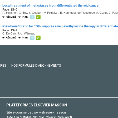
·
Local treatment of metastases from differentiated thyroid cancer
Page :1S40
F. Bonichon, X. Buy, Y. Godbert, V. Pointillart, B. Henriques de Figueiredo, A. Gangi, J. Palu
Résumé
Plan
·
Risk-benefit ratio for TSH- suppressive Levothyroxine therapy in differentiat
Page :1S47
C. Do Cao, J.-L. Wémeau
Résumé
Plan
VRES
NOS FORMULES D'ABONNEMENTS
PLATEFORMES ELSEVIER MASSON
Site e-commerce :
www.elsevier-masson.fr
Aide à la pratique clinique :
www.clinicalkey.fr