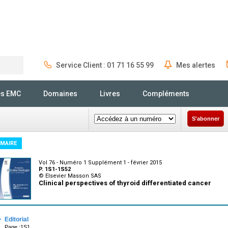
Service Client : 01 71 16 55 99
Mes alertes
Rechercher
és EMC
Domaines
Livres
Compléments
S'abonner
MAIRE
Vol 76 - Numéro 1 Supplément 1 - février 2015
P. 1S1-1S52
© Elsevier Masson SAS
Clinical perspectives of thyroid differentiated cancer
·
Editorial
Page :1S1