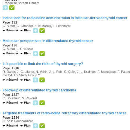
Françoise Borson-Chazot
·
Indications for radioiodine administration in follicular-derived thyroid cancer
Page :1S2
C. Buffet, C. Ghander, E. le Marois, L. Leenhardt
Résumé
Plan
·
Molecular perspectives in differentiated thyroid cancer
Page :1S8
C. Buffet, L. Groussin
Résumé
Plan
·
Is it possible to limit the risks of thyroid surgery?
Page :1S16
R. Daher, J.-C. Lifante, N. Voirin, J.-L. Peix, C. Colin, J.-L. Kraimps, F. Menegaux, F. Patt
the CATHY Study Group **
Résumé
Plan
·
Follow-up of differentiated thyroid carcinoma
Page :1S27
C. Bournaud, V. Raverot
Résumé
Plan
·
Targeted treatments of radio-iodine refractory differentiated thyroid cancer
Page :1S34
C. de la Fouchardière
Résumé
Plan