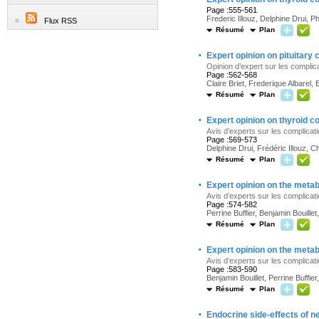
Page :555-561
Frederic Illouz, Delphine Drui, P
Flux RSS
Résumé
Plan
·
Expert opinion on pituitary
Opinion d’expert sur les compli
Page :562-568
Claire Briet, Frederique Albarel
Résumé
Plan
·
Expert opinion on thyroid c
Avis d’experts sur les complicat
Page :569-573
Delphine Drui, Frédéric Illouz, C
Résumé
Plan
·
Expert opinion on the metab
Avis d’experts sur les complicat
Page :574-582
Perrine Buffier, Benjamin Bouill
Résumé
Plan
·
Expert opinion on the metab
Avis d’experts sur les complica
Page :583-590
Benjamin Bouillet, Perrine Buffi
Résumé
Plan
·
Endocrine side-effects of n