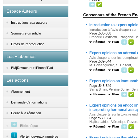
Espace Auteurs
Consensus of the French End
Instructions aux auteurs
·
Introduction to expert opin
Introduction à l’avis d’expert s
Page :535-538
Soumettre un article
Frederic Castinetti, Françoise 
Résumé
Plan
Droits de reproduction
·
Expert opinions on adrenal
Les + abonnés
Avis d’experts sur les complicat
Page :539-544
M. Haissaguerre, S. Hescot, J. 
EM|Revues sur iPhone/iPad
Résumé
Plan
·
Les actions
Expert opinion on immunot
Page :545-549
Sarra Smati, Perrine Buffier, Be
Abonnement
Résumé
Plan
Demande d'informations
·
Expert opinions on endocrin
interpreting hormonal ass
Ecrire à la rédaction
Avis d'experts sur la toxicité e
Page :550-554
Najiba Lahlou, Véronique Ravero
Bibliothèque
Résumé
Plan
·
Alerte nouveaux numéros
Expert opinion on thyroid 