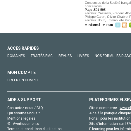
Consensus de la Société français
conclusions
Page :591-595
Frédéric Castinetti, Frédéric Alb
Philippe Caron, Olivier Chabre, 
Frédéric Illouz, Emmanuelle Kuh
Résumé
Plan
ACCÈS RAPIDES
DOMAINES
TRAITÉS EMC
REVUES
LIVRES
NOS FORMULES D'AB
MON COMPTE
CRÉER UN COMPTE
AIDE & SUPPORT
PLATEFORMES ELSE
Contactez-nous / FAQ
Site e-commerce :
www.el
Qui sommes-nous ?
Aide à la pratique clinique
Mentions légales
Portail pour les institution
© - Avertissements
Site d'information sur l'E
Termes et conditions d'utilisation
E-learning pour les infirmi