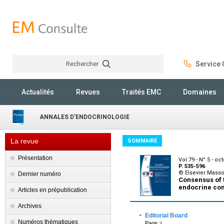
Rechercher
Service C
Rechercher
Actualités
Revues
Traités EMC
Domaines
ANNALES D'ENDOCRINOLOGIE
La revue
SOMMAIRE
Présentation
Vol 79 - N° 5 - oc
P. 535-596
© Elsevier Mass
Dernier numéro
Consensus of 
endocrine com
Articles en prépublication
Archives
·
Editorial Board
Numéros thématiques
Page :i