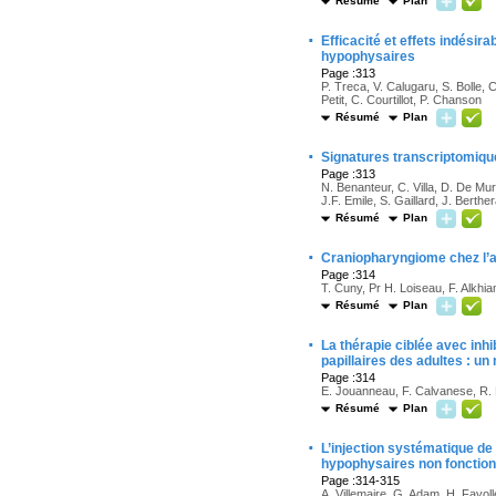
Résumé
Plan
·
Efficacité et effets indési
hypophysaires
Page :313
P. Treca, V. Calugaru, S. Bolle, C
Petit, C. Courtillot, P. Chanson
Résumé
Plan
·
Signatures transcriptomiqu
Page :313
N. Benanteur, C. Villa, D. De Mu
J.F. Emile, S. Gaillard, J. Berthe
Résumé
Plan
·
Craniopharyngiome chez l’ad
Page :314
T. Cuny, Pr H. Loiseau, F. Alkhiam
Résumé
Plan
·
La thérapie ciblée avec in
papillaires des adultes : u
Page :314
E. Jouanneau, F. Calvanese, R. M
Résumé
Plan
·
L’injection systématique d
hypophysaires non fonctio
Page :314-315
A. Villemaire, G. Adam, H. Fayol