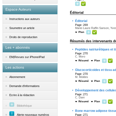
Espace Auteurs
Éditorial
Instructions aux auteurs
·
Éditorial
Page :269
Marie-Laure Raffin Sanson, Yve
Soumettre un article
Plan
Droits de reproduction
Résumés des intervenants d
Les + abonnés
·
Peptides natriurétiques et 
Page :270
C. Moro
EM|Revues sur iPhone/iPad
Résumé
Plan
Les actions
·
Glucocorticoïdes et tissu a
Page :270
M. Moldes
Abonnement
Résumé
Plan
Demande d'informations
·
Développement des cellules
Page :271
Ecrire à la rédaction
C. Dani
Résumé
Plan
Bibliothèque
·
Bone marrow adipose tissu
Alerte nouveaux numéros
Page :271