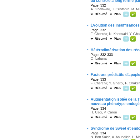
du contrôle à long terme p
Page :332
A. Ghalawinji, J. Cristante, M. M
Résumé
Plan
·
Évolution des insuffisanc
Page :332
F. Cherchir, N. Khessairi, Y. Gh
Résumé
Plan
·
Hétérodimérisation des réc
Page :332-333
O. Lahuna
Résumé
Plan
·
Facteurs prédictifs d’apop
Page :333
F. Cherchir, Y. Gharbi, F. Chaker,
Résumé
Plan
·
Augmentation isolée de la T3
nouveau phénotype endogè
Page :334
H. Caci, P. Caron
Résumé
Plan
·
Syndrome de Sweet et endoc
Page :334
N. Ben Salah, A. Aounallah, L. M