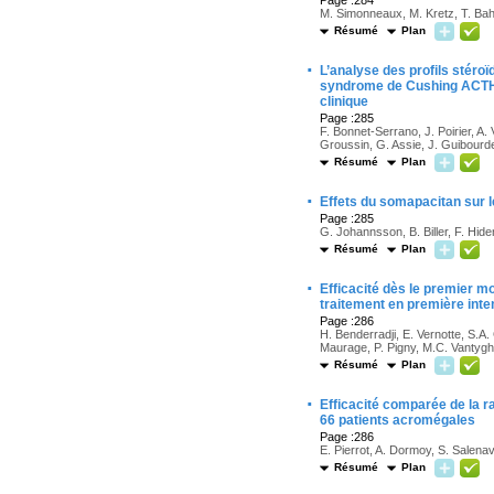
Page :284
M. Simonneaux, M. Kretz, T. Bah
Résumé
Plan
·
L’analyse des profils stéro
syndrome de Cushing ACTH-d
clinique
Page :285
F. Bonnet-Serrano, J. Poirier, A. 
Groussin, G. Assie, J. Guibourd
Résumé
Plan
·
Effets du somapacitan sur 
Page :285
G. Johannsson, B. Biller, F. Hid
Résumé
Plan
·
Efficacité dès le premier m
traitement en première inte
Page :286
H. Benderradji, E. Vernotte, S.A
Maurage, P. Pigny, M.C. Vantygh
Résumé
Plan
·
Efficacité comparée de la r
66 patients acromégales
Page :286
E. Pierrot, A. Dormoy, S. Salena
Résumé
Plan