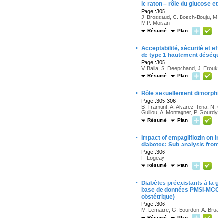
le raton – rôle du glucose et
Page :305
J. Brossaud, C. Bosch-Bouju, M.N
M.P. Moisan
Résumé
Plan
·
Acceptabilité, sécurité et 
de type 1 hautement déséqu
Page :305
V. Balla, S. Deepchand, J. Erouk
Résumé
Plan
·
Rôle sexuellement dimorphi
Page :305-306
B. Tramunt, A. Alvarez-Tena, N. 
Guillou, A. Montagner, P. Gourdy
Résumé
Plan
·
Impact of empagliflozin on i
diabetes: Sub-analysis fr
Page :306
F. Logeay
Résumé
Plan
·
Diabètes préexistants à la 
base de données PMSI-MCO 
obstétrique)
Page :306
M. Lemaitre, G. Bourdon, A. Brua
Résumé
Plan