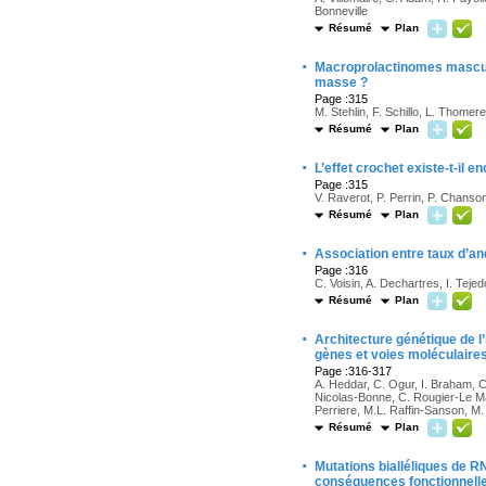
Bonneville
Résumé
Plan
·
Macroprolactinomes masculin
masse ?
Page :315
M. Stehlin, F. Schillo, L. Thomer
Résumé
Plan
·
L’effet crochet existe-t-il 
Page :315
V. Raverot, P. Perrin, P. Chanso
Résumé
Plan
·
Association entre taux d’a
Page :316
C. Voisin, A. Dechartres, I. Teje
Résumé
Plan
·
Architecture génétique de l’
gènes et voies moléculaires
Page :316-317
A. Heddar, C. Ogur, I. Braham, 
Nicolas-Bonne, C. Rougier-Le Mas
Perriere, M.L. Raffin-Sanson, M.
Résumé
Plan
·
Mutations bialléliques de 
conséquences fonctionnelle