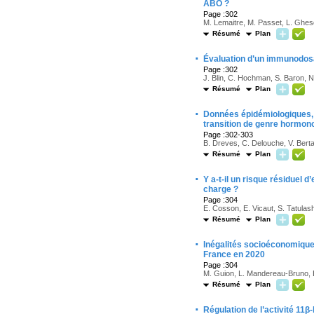
ABO ?
Page :302
M. Lemaitre, M. Passet, L. Ghesq
Résumé
Plan
·
Évaluation d’un immunodosa
Page :302
J. Blin, C. Hochman, S. Baron, 
Résumé
Plan
·
Données épidémiologiques, 
transition de genre hormono
Page :302-303
B. Dreves, C. Delouche, V. Berta
Résumé
Plan
·
Y a-t-il un risque résiduel 
charge ?
Page :304
E. Cosson, E. Vicaut, S. Tatulashv
Résumé
Plan
·
Inégalités socioéconomique
France en 2020
Page :304
M. Guion, L. Mandereau-Bruno,
Résumé
Plan
·
Régulation de l’activité 1