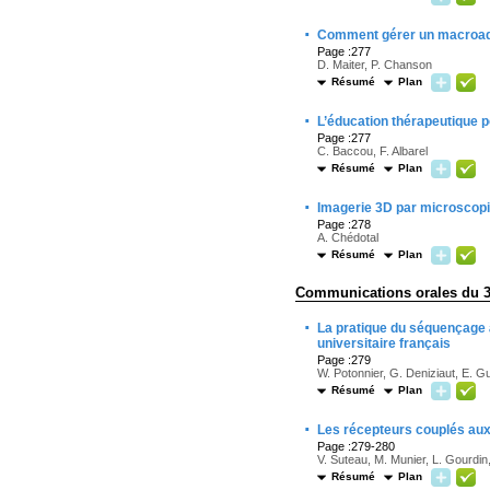
·
Comment gérer un macroad
Page :277
D. Maiter, P. Chanson
Résumé
Plan
·
L’éducation thérapeutique po
Page :277
C. Baccou, F. Albarel
Résumé
Plan
·
Imagerie 3D par microscopie 
Page :278
A. Chédotal
Résumé
Plan
Communications orales du 
·
La pratique du séquençage 
universitaire français
Page :279
W. Potonnier, G. Deniziaut, E. Gu
Résumé
Plan
·
Les récepteurs couplés aux 
Page :279-280
V. Suteau, M. Munier, L. Gourdin,
Résumé
Plan