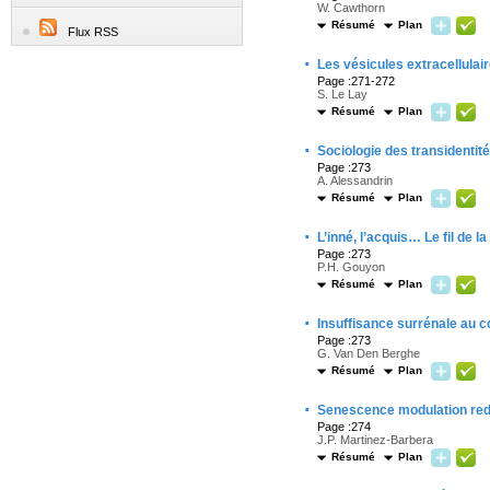
W. Cawthorn
Résumé
Plan
Flux RSS
·
Les vésicules extracellulai
Page :271-272
S. Le Lay
Résumé
Plan
·
Sociologie des transidentit
Page :273
A. Alessandrin
Résumé
Plan
·
L’inné, l’acquis… Le fil de la
Page :273
P.H. Gouyon
Résumé
Plan
·
Insuffisance surrénale au c
Page :273
G. Van Den Berghe
Résumé
Plan
·
Senescence modulation red
Page :274
J.P. Martinez-Barbera
Résumé
Plan