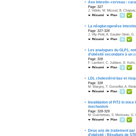
·
Axe intestin–cerveau : cara
Page :327
J. Videlo, M. Micoud, B. Chapuis,
Résumé
Plan
·
La néoglucogenèse intestina
Page :327-328
J. Vily-Petit, A. Gautier-Stein, G.
Résumé
Plan
·
Les analogues du GLP1, nota
d’obésité secondaire à un 
Page :328
F. Lambert, C. Jublanc, E. Kuhn, 
Résumé
Plan
·
LDL cholestérol bas et ris
Page :328
M. Wargny, T. Goronflot, A. Rimb
Résumé
Plan
·
Invalidation of PiT2 in mic
mechanism
Page :328-329
M. Guicheteau, S. Moriceau, G. F
Résumé
Plan
·
Deux ans de traitement par 
d’obésité : Résultats de ST