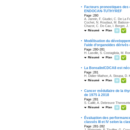
·
Facteurs pronostiques des 
ENDOCAN-TUTHYREF
Page :280
A. Jannin, F. Giudici, C. De La F
Cochet, N. Roudaut, M. Batisse-L
Chazot, C. Do Cao, I. Borget, J
Résumé
Plan
·
Modélisation du développemen
l’aide d’organoïdes dérivés
Page :280-281
H. Lasolle, S. Costagliola, M. Rom
Résumé
Plan
·
La Borealin/CDCA8 est néce
Page :281
H. Didier-Mathon, A. Stoupa, D.
Résumé
Plan
·
Cancer médullaire de la thy
de 1975 à 2018
Page :281
S. Caillé, A. Debreuve Theresett
Résumé
Plan
·
Évaluation des performance
classés III et IV selon la c
Page :281-282
J. Wainstein, P. Thuillier, G. C