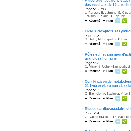
·
À quel âge faut-il envisager
des résultats de 10 ans d’i
Page :292-293
L. Renault, E. Labrune, S. Giscar
Fraison, B. Salle, H. Lejeune, I. P
Résumé
Plan
·
Liver X receptors et syndr
Page :293
S. Dallel, M. Despalles, I. Tauv
Résumé
Plan
·
Rôles et mécanismes d’acti
granulosa humaine
Page :293
C. Marie, J. Cohen-Tannoudji, S
Résumé
Plan
·
Combinaison de métabolomique
21-hydroxylase non classi
Page :293
G. Bachelot, A. Bachelot, Y. Le 
Résumé
Plan
·
Risque cardiovasculaire ch
Page :294
C. Nachtergaele, L. De Saint Mart
Résumé
Plan