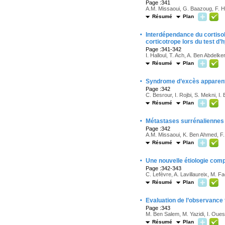
Page :341
A.M. Missaoui, G. Baazoug, F. H
Résumé
Plan
·
Interdépendance du cortisol 
corticotrope lors du test d
Page :341-342
I. Halloul, T. Ach, A. Ben Abdelk
Résumé
Plan
·
Syndrome d’excès apparent 
Page :342
C. Besrour, I. Rojbi, S. Mekni, I.
Résumé
Plan
·
Métastases surrénaliennes 
Page :342
A.M. Missaoui, K. Ben Ahmed, F.
Résumé
Plan
·
Une nouvelle étiologie com
Page :342-343
C. Lefèvre, A. Lavillaureix, M. F
Résumé
Plan
·
Evaluation de l’observance 
Page :343
M. Ben Salem, M. Yazidi, I. Ouesl
Résumé
Plan