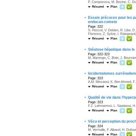
P. Camponova, M. Bezine, C. Du
Résumé
Plan
·
Essais précoces pour les p
endocan-comete
Page :322
S. Hescot, V. Debien, R. Libe, D
Florence, Z. Sylvie, I. Raingea
Résumé
Plan
·
Stéatose hépatique dans le
Page :322-323
M. Marengo, C. Briet, J. Boursier
Résumé
Plan
·
Incidentalomes surrénaliens
Page :323
A.M. Missaoui, K. Ben Ahmed, F.
Résumé
Plan
·
Qualité de vie dans l’hyper
Page :323
F.Z. Lahmamssi, L. Saadaoui, H.
Résumé
Plan
·
Vécu et perception du proch
Page :324
M. Vermalle, F. Albarel, H. Dufour
Résumé
Plan