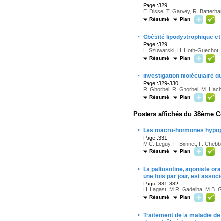
Page :329
E. Disse, T. Garvey, R. Batterha
Résumé
Plan
·
Obésité lipodystrophique et
Page :329
L. Szuwarski, H. Hoth-Guechot,
Résumé
Plan
·
Investigation moléculaire 
Page :329-330
R. Ghorbel, R. Ghorbel, M. Hac
Résumé
Plan
Posters affichés du 38ème C
·
Les macro-hormones hypoph
Page :331
M.C. Leguy, F. Bonnet, F. Chebbi
Résumé
Plan
·
La paltusotine, agoniste or
une fois par jour, est assoc
Page :331-332
H. Lagast, M.R. Gadelha, M.B. G
Résumé
Plan
·
Traitement de la maladie de