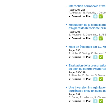
·
Interaction hormonale et va
Page :297-298
A. Abdellatif, N. Faedda, I. Gis
Résumé
Plan
·
Modulation de la signalisa
d’hyperaldostéronisme pri
Page :298
B. Fedlaoui, T. Cosentino, Z. Al
Résumé
Plan
·
Mise en évidence par LC-MS
Page :298
A. Violin, V. Biering, C. Renaud
Résumé
Plan
·
Évaluation de la prescript
au sein du centre d’hyperte
Page :298-299
J. Riancho, D. Ferrao, S. Baron
Résumé
Plan
·
Une inversion intragénique 
surrénales chez un sujet 46
Page :299
C. Janot, A. Ladjouze, K. Choron,
Résumé
Plan