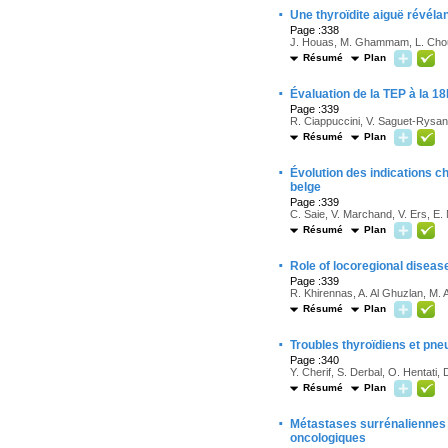
·
Une thyroïdite aiguë révéla
Page :338
J. Houas, M. Ghammam, L. Chouch
Résumé
Plan
·
Évaluation de la TEP à la 1
Page :339
R. Ciappuccini, V. Saguet-Rysan
Résumé
Plan
·
Évolution des indications c
belge
Page :339
C. Saie, V. Marchand, V. Ers, E.
Résumé
Plan
·
Role of locoregional disease
Page :339
R. Khirennas, A. Al Ghuzlan, M. A
Résumé
Plan
·
Troubles thyroïdiens et pn
Page :340
Y. Cherif, S. Derbal, O. Hentati,
Résumé
Plan
·
Métastases surrénaliennes 
oncologiques