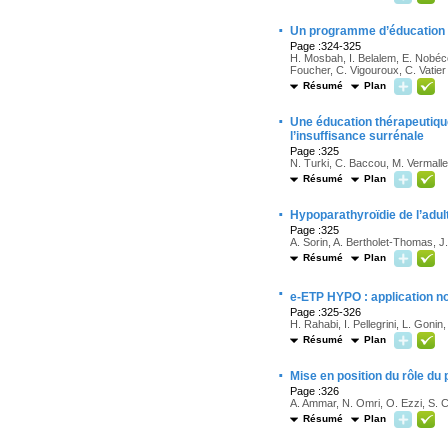
·
Un programme d’éducation th
Page :324-325
H. Mosbah, I. Belalem, E. Nobéc
Foucher, C. Vigouroux, C. Vatier
Résumé
Plan
·
Une éducation thérapeutiqu
l’insuffisance surrénale
Page :325
N. Turki, C. Baccou, M. Vermalle, 
Résumé
Plan
·
Hypoparathyroïdie de l’adul
Page :325
A. Sorin, A. Bertholet-Thomas, J.
Résumé
Plan
·
e-ETP HYPO : application no
Page :325-326
H. Rahabi, I. Pellegrini, L. Gonin
Résumé
Plan
·
Mise en position du rôle d
Page :326
A. Ammar, N. Omri, O. Ezzi, S. Ch
Résumé
Plan