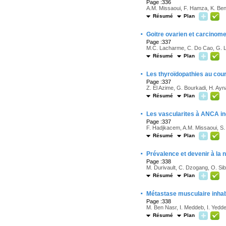
Page :336
A.M. Missaoui, F. Hamza, K. Ben
Résumé
Plan
·
Goitre ovarien et carcinome 
Page :337
M.C. Lacharme, C. Do Cao, G. Li
Résumé
Plan
·
Les thyroïdopathies au cours
Page :337
Z. El Azime, G. Bourkadi, H. Ayn
Résumé
Plan
·
Les vascularites à ANCA ind
Page :337
F. Hadjkacem, A.M. Missaoui, S. 
Résumé
Plan
·
Prévalence et devenir à la
Page :338
M. Durivault, C. Dzogang, O. Sib
Résumé
Plan
·
Métastase musculaire inhabi
Page :338
M. Ben Nasr, I. Meddeb, I. Yeddes
Résumé
Plan