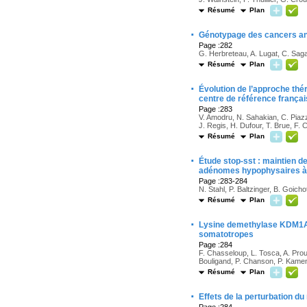
Résumé
Plan
·
Génotypage des cancers ana
Page :282
G. Herbreteau, A. Lugat, C. Sagan
Résumé
Plan
·
Évolution de l’approche th
centre de référence français
Page :283
V. Amodru, N. Sahakian, C. Piazzo
J. Regis, H. Dufour, T. Brue, F. C
Résumé
Plan
·
Étude stop-sst : maintien d
adénomes hypophysaires à g
Page :283-284
N. Stahl, P. Baltzinger, B. Goicho
Résumé
Plan
·
Lysine demethylase KDM1A 
somatotropes
Page :284
F. Chasseloup, L. Tosca, A. Prou
Bouligand, P. Chanson, P. Kame
Résumé
Plan
·
Effets de la perturbation d