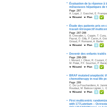
·
Évaluation de la réponse à 
métastases hépatiques de 
Page :287
A. Lugat, J. Gaschet, E. Frampa
Résumé
Plan
·
Étude des patients pris en 
travail rétrospectif multi
Page :287-288
B. Chevalier, L. Coppin, T. Cun
Payrat, O. Gilly, P. Caron, A. Ge
Giraud, P. Romanet, A. Barlier
Résumé
Plan
·
Devenir des enfants traités
Page :288-289
I. Morard, I. Oliver, R. Coutant
M. Polak, P.F. Souchon, P. Bara
Résumé
Plan
·
BRAF mutated anaplastic th
chemotherapy in real life 
Page :289
C. De La Fouchardiere, A. Jannin
Roudaut, M. Batisse-Lignier, L. 
Résumé
Plan
·
First multicentric randomize
with 177Lutetium – Octreot