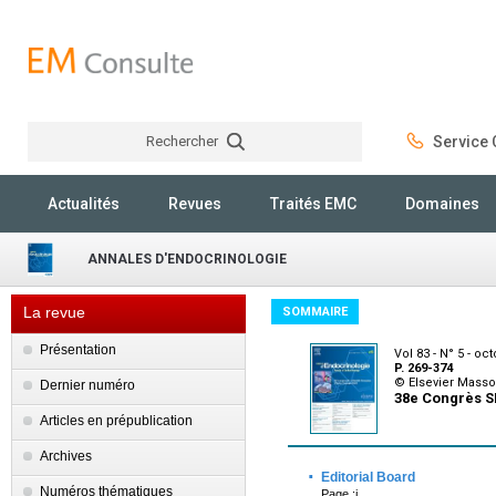
Rechercher
Service C
Rechercher
Actualités
Revues
Traités EMC
Domaines
ANNALES D'ENDOCRINOLOGIE
La revue
SOMMAIRE
Présentation
Vol 83 - N° 5 - oc
P. 269-374
© Elsevier Mass
Dernier numéro
38e Congrès S
Articles en prépublication
Archives
·
Editorial Board
Numéros thématiques
Page :i