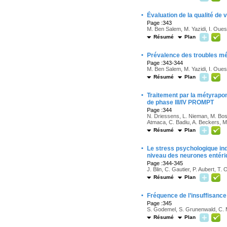
·
Évaluation de la qualité de 
Page :343
M. Ben Salem, M. Yazidi, I. Ouesl
Résumé
Plan
·
Prévalence des troubles mét
Page :343-344
M. Ben Salem, M. Yazidi, I. Ouesl
Résumé
Plan
·
Traitement par la métyrapon
de phase III/IV PROMPT
Page :344
N. Driessens, L. Nieman, M. Bos
Atmaca, C. Badiu, A. Beckers, M
Résumé
Plan
·
Le stress psychologique in
niveau des neurones entér
Page :344-345
J. Blin, C. Gautier, P. Aubert, T.
Résumé
Plan
·
Fréquence de l’insuffisance
Page :345
S. Godemel, S. Grunenwald, C. 
Résumé
Plan