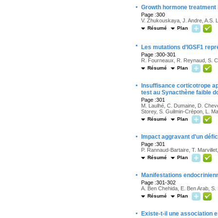
·
Growth hormone treatment i
Page :300
V. Zhukouskaya, J. Andre, A.S. La
Résumé
Plan
·
Les mutations d’IGSF1 repré
Page :300-301
R. Fourneaux, R. Reynaud, S. Cast
Résumé
Plan
·
Insuffisance corticotrope ap
test au Synacthène faible d
Page :301
M. Laulhé, C. Dumaine, D. Cheven
Storey, S. Guilmin-Crépon, L. Ma
Résumé
Plan
·
Impact aggravant d’un défic
Page :301
P. Rannaud-Bartaire, T. Marvillet
Résumé
Plan
·
Manifestations endocrinien
Page :301-302
A. Ben Chehida, E. Ben Arab, S.
Résumé
Plan
·
Existe-t-il une association