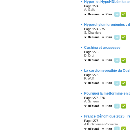
·
Hyper- et HypoHDLémies s
Page :274
A. Gallo
Résumé
Plan
·
Hyperchylomicronémies : di
Page :274-275
S. Charriere
Résumé
Plan
·
Cushing et grossesse
Page :275
D. Drui
Résumé
Plan
·
La cardiomyopathie du Cush
Page :275
P. Wolf
Résumé
Plan
·
Pourquoi la metformine en p
Page :275-276
A. Scheen
Résumé
Plan
·
France Génomique 2025 : ré
Page :276
A.P. Gimenez-Roqueplo
Résumé
Plan