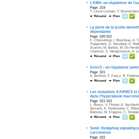
·
L’AMH, un régulateur de l’a
Page :319
T. Lecot-Connan, Y. Boumerdassi,
Résumé
Plan
·
La perte de la lysine demet
dépendante
Page :320-321
F. Chasseloup, I. Bourdeau, A. T
Tsagarakis, D. Vassiliadi, D. Mai
Scaroni, M. Barbot, W. De Herder
Chanson, S. Viengchareun, A. La
Résumé
Plan
·
Armc5 : un régulateur potent
Page :321
A. Berthon, F. Faucz, B. Feldman
Résumé
Plan
·
Les mutations d’
ARMC5
et
dans l’hyperplasie macronod
Page :321-322
L. Bouys, V. Florian, A. Vaczlavi
Serrano, K. Perlemoine, C. Ribes
Reincke, M. Fragoso, C. Strataki
Résumé
Plan
·
Sonic Hedgehog signaling p
carcinomas
Page :322