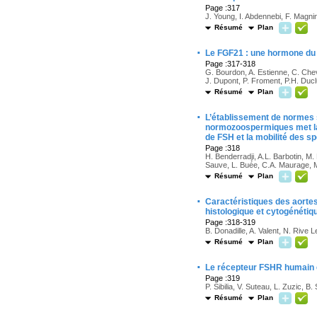
Page :317
J. Young, I. Abdennebi, F. Magnin
Résumé
Plan
·
Le FGF21 : une hormone du
Page :317-318
G. Bourdon, A. Estienne, C. Chev
J. Dupont, P. Froment, P.H. Duc
Résumé
Plan
·
L’établissement de normes
normozoospermiques met la l
de FSH et la mobilité des 
Page :318
H. Benderradji, A.L. Barbotin, M. 
Sauve, L. Buée, C.A. Maurage, M. 
Résumé
Plan
·
Caractéristiques des aortes
histologique et cytogénétiq
Page :318-319
B. Donadille, A. Valent, N. Rive 
Résumé
Plan
·
Le récepteur FSHR humain e
Page :319
P. Sibilia, V. Suteau, L. Zuzic, B
Résumé
Plan