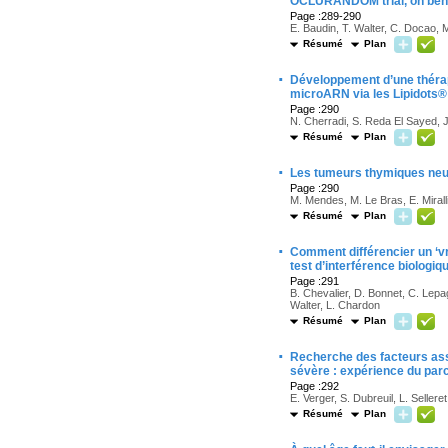
OCLURANDOM trial, on beh
Page :289-290
E. Baudin, T. Walter, C. Docao, 
Résumé
Plan
·
Développement d’une thérapi
microARN via les Lipidots®
Page :290
N. Cherradi, S. Reda El Sayed, 
Résumé
Plan
·
Les tumeurs thymiques neur
Page :290
M. Mendes, M. Le Bras, E. Miralli
Résumé
Plan
·
Comment différencier un ‘v
test d’interférence biologiq
Page :291
B. Chevalier, D. Bonnet, C. Lepa
Walter, L. Chardon
Résumé
Plan
·
Recherche des facteurs asso
sévère : expérience du pa
Page :292
E. Verger, S. Dubreuil, L. Sellere
Résumé
Plan