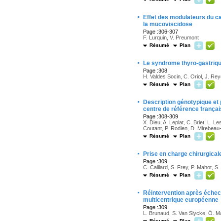
·
Effet des modulateurs du ca
la mucoviscidose
Page :306-307
F. Lurquin, V. Preumont
Résumé
Plan
·
Le syndrome thyro-gastrique
Page :308
H. Valdes Socin, C. Oriol, J. Rey
Résumé
Plan
·
Description génotypique et
centre de référence françai
Page :308-309
X. Dieu, A. Leplat, C. Briet, L.
Coutant, P. Rodien, D. Mirebeau
Résumé
Plan
·
Prise en charge chirurgical
Page :309
C. Caillard, S. Frey, P. Mahot, S. 
Résumé
Plan
·
Réintervention après échec
multicentrique européenne
Page :309
L. Brunaud, S. Van Slycke, Ö. M
Résumé
Plan