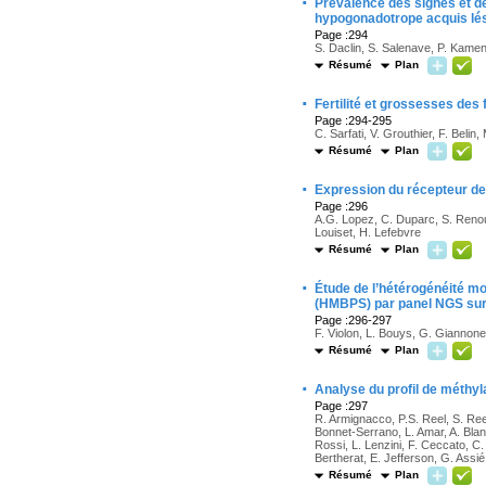
·
Prévalence des signes et
hypogonadotrope acquis lé
Page :294
S. Daclin, S. Salenave, P. Kame
Résumé
Plan
·
Fertilité et grossesses de
Page :294-295
C. Sarfati, V. Grouthier, F. Belin
Résumé
Plan
·
Expression du récepteur d
Page :296
A.G. Lopez, C. Duparc, S. Renouf
Louiset, H. Lefebvre
Résumé
Plan
·
Étude de l’hétérogénéité mo
(HMBPS) par panel NGS sur 
Page :296-297
F. Violon, L. Bouys, G. Giannone
Résumé
Plan
·
Analyse du profil de méthyl
Page :297
R. Armignacco, P.S. Reel, S. Reel
Bonnet-Serrano, L. Amar, A. Bla
Rossi, L. Lenzini, F. Ceccato, C.
Bertherat, E. Jefferson, G. Assié
Résumé
Plan