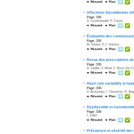
Résumé
Plan
·
Affections thyroïdiennes in
Page :335
S. Grunenwald, P. Caron
Résumé
Plan
·
Évaluation des connaissanc
Page :335
M. Imane, E.J. Hamza
Résumé
Plan
·
Revue des prescriptions de 
Page :335
A. Leplat, V. Moal, F. Boux De 
Résumé
Plan
·
Heart rate variability in h
Page :336
V. Brusseau, I. Tauveron, R. Bagh
Résumé
Plan
·
Dysthyroïdie et transidentit
Page :336
I. Julier
Résumé
Plan
·
Prévalence et sévérité des 