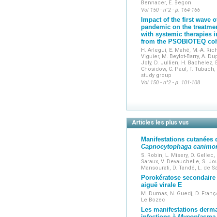
Bennacer, E. Begon
Vol 150 - n°2 - p. 164-166
Impact of the first wave 
pandemic on the treatmen
with systemic therapies i
from the PSOBIOTEQ coh
H. Arlegui, E. Mahé, M.-A. Ric
Viguier, M. Beylot-Barry, A. Du
Joly, D. Jullien, H. Bachelez, 
Chosidow, C. Paul, F. Tubach
study group
Vol 150 - n°2 - p. 101-108
Articles les plus vus
Manifestations cutanées d
Capnocytophaga
canimo
S. Robin, L. Misery, D. Gellec, 
Saraux, V. Devauchelle, S. Jo
Mansourati, D. Tandé, L. de Sa
Porokératose secondaire 
aiguë virale E
M. Dumas, N. Guedj, D. Franç
Le Bozec
Les manifestations derm
infections à
Mycoplasma