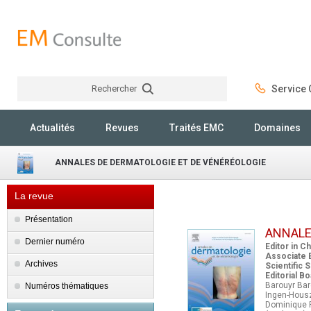
Rechercher
Service C
Rechercher
Actualités
Revues
Traités EMC
Domaines
ANNALES DE DERMATOLOGIE ET DE VÉNÉRÉOLOGIE
La revue
Présentation
ANNALE
Dernier numéro
Editor in Ch
Associate E
Archives
Scientific 
Editorial B
Barouyr Baro
Numéros thématiques
Ingen-Housz-
Dominique P