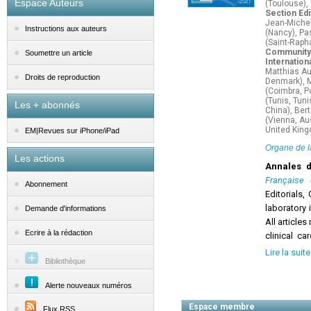
Espace Auteurs
(Toulouse), 
Section Edi
Jean-Michel
Instructions aux auteurs
(Nancy), Pa
(Saint-Rapha
Community
Soumettre un article
Internation
Matthias Au
Droits de reproduction
Denmark), 
(Coimbra, P
(Tunis, Tun
Les + abonnés
China), Bert
(Vienna, Au
United King
EM|Revues sur iPhone/iPad
Organe de 
Les actions
Annales 
Française 
Abonnement
Editorials,
laboratory 
Demande d'informations
All articles
Ecrire à la rédaction
clinical ca
previously
Lire la suite
Bibliothèque
accordance 
Alerte nouveaux numéros
Espace membre
Flux RSS